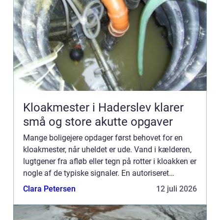
Kloakmester i Haderslev klarer
små og store akutte opgaver
Mange boligejere opdager først behovet for en
kloakmester, når uheldet er ude. Vand i kælderen,
lugtgener fra afløb eller tegn på rotter i kloakken er
nogle af de typiske signaler. En autoriseret
kloakmester kan hj&ael...
Clara Petersen
12 juli 2026