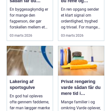
sådan får du
du rene og
tryghed i dit
indbydende
En byggesagkyndig er
En ren opgang sender
byggeri
opgange
for mange den
et klart signal om
fagperson, der gør
ordentlighed, tryghed
forskellen mellem et
og trivsel. For mange
trygt boligkøb og dyre,
beboere og besøg...
03 marts 2026
03 marts 2026
u...
Lakering af
Privat rengøring
sportsgulve
varde sådan får du
mere tid i
En god hal opleves
hverdagen
ofte gennem fødderne,
Mange familier i og
før man lægger mærke
omkring Varde oplever,