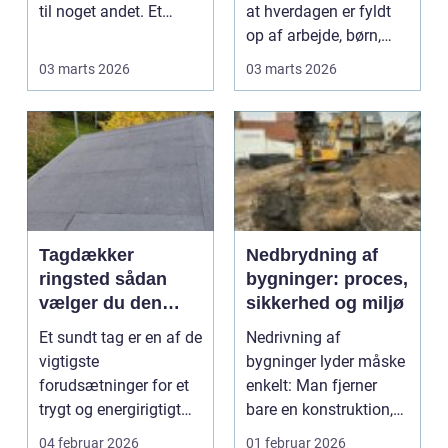
til noget andet. Et
at hverdagen er fyldt
sportsgulv skal fø...
op af arbejde, børn,
fritidsaktivit...
03 marts 2026
03 marts 2026
Tagdækker
Nedbrydning af
ringsted sådan
bygninger: proces,
vælger du den
sikkerhed og miljø
rette fagmand til
Et sundt tag er en af de
Nedrivning af
dit tag
vigtigste
bygninger lyder måske
forudsætninger for et
enkelt: Man fjerner
trygt og energirigtigt
bare en konstruktion,
hjem. Når der skal l...
så grunden bliver fri....
04 februar 2026
01 februar 2026