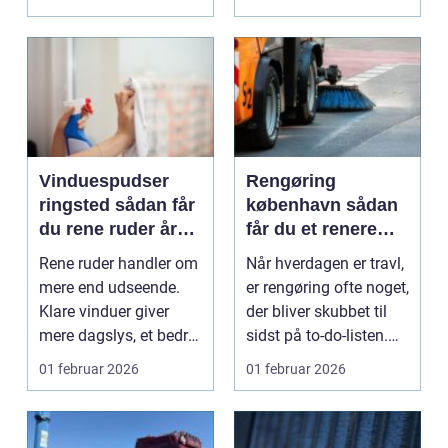
Vinduespudser
Rengøring
ringsted sådan får
københavn sådan
du rene ruder året
får du et renere
rundt
hjem og bedre
Rene ruder handler om
Når hverdagen er travl,
arbejdsdag
mere end udseende.
er rengøring ofte noget,
Klare vinduer giver
der bliver skubbet til
mere dagslys, et bedre
sidst på to-do-listen.
indeklima og et ...
Allig...
01 februar 2026
01 februar 2026