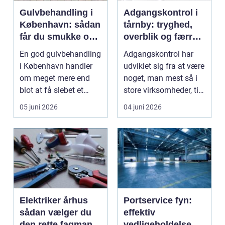
Gulvbehandling i
Adgangskontrol i
København: sådan
tårnby: tryghed,
får du smukke og
overblik og færre
holdbare trægulve
nøgler
En god gulvbehandling
Adgangskontrol har
i København handler
udviklet sig fra at være
om meget mere end
noget, man mest så i
blot at få slebet et
store virksomheder, til i
tr&ael...
dag at væ...
05 juni 2026
04 juni 2026
Elektriker århus
Portservice fyn:
sådan vælger du
effektiv
den rette fagmand
vedligeholdelse og