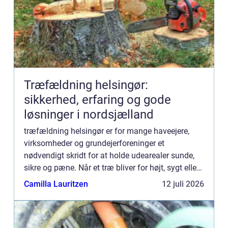
Træfældning helsingør:
sikkerhed, erfaring og gode
løsninger i nordsjælland
træfældning helsingør er for mange haveejere,
virksomheder og grundejerforeninger et
nødvendigt skridt for at holde udearealer sunde,
sikre og pæne. Når et træ bliver for højt, sygt eller
står for tæt på hus og ledninger, kræver det både
Camilla Lauritzen
12 juli 2026
planlægning ...