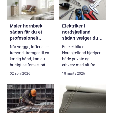
Maler hornbæk
Elektriker i
sådan får du et
nordsjælland
professionelt
sådan vælger du
resultat hver gang
den rette fagmand
Når vægge, lofter eller
En elektriker i
træværk trænger til en
Nordsjælland hjælper
kærlig hånd, kan du
både private og
hurtigt se forskel på
erhverv med alt fra
gør-det-sel...
små reparationer til
02 april 2026
18 marts 2026
større...