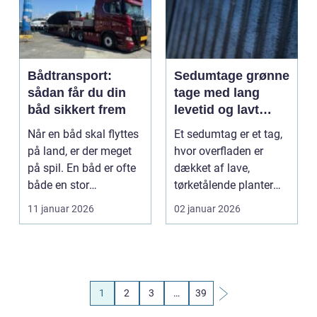
Bådtransport:
Sedumtage grønne
sådan får du din
tage med lang
båd sikkert frem
levetid og lavt
vedligehold
Når en båd skal flyttes
Et sedumtag er et tag,
på land, er der meget
hvor overfladen er
på spil. En båd er ofte
dækket af lave,
både en stor
tørketålende planter
investering og et...
typisk stenurter (se...
11 januar 2026
02 januar 2026
1
2
3
…
39