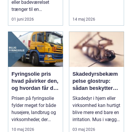
eller badeværelset
virksomheder i
trænger til en
området,...
gennemgribende
01 juni 2026
14 maj 2026
renover...
Fyringsolie pris
Skadedyrsbekæm
hvad påvirker den,
pelse glostrup:
og hvordan får du
sådan beskytter
mest for pengene?
du hjem og
Prisen på fyringsolie
Skadedyr i hjem eller
virksomhed
fylder meget for både
virksomhed kan hurtigt
husejere, landbrug og
blive mere end bare en
virksomheder, der
irritation. Mus i vægge,
opvarmer med oli...
myrer i...
10 maj 2026
03 maj 2026