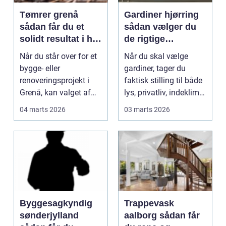
Tømrer grenå
Gardiner hjørring
sådan får du et
sådan vælger du
solidt resultat i høj
de rigtige
kvalitet
løsninger til dit
Når du står over for et
Når du skal vælge
hjem
bygge- eller
gardiner, tager du
renoveringsprojekt i
faktisk stilling til både
Grenå, kan valget af
lys, privatliv, indeklima
tømrer få stor betydn...
og stil på ...
04 marts 2026
03 marts 2026
Byggesagkyndig
Trappevask
sønderjylland
aalborg sådan får