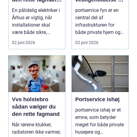
til opgaven
reparation
En pålidelig elektriker i
portservice fyn er en
Århus er vigtig, når
central del af
installationer skal
infrastrukturen for
være både sikre,
både private hjem og
lovlige og fremt...
virksomheder. Det
02 juni 2026
02 juni 2026
hand...
Vvs holstebro
Portservice ishøj
sådan vælger du
portservice ishøj er et
den rette fagmand
emne, som betyder
Når rørene klukker,
meget for både private
radiatoren ikke varmer,
husejere og