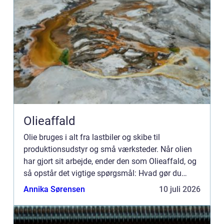
Olieaffald
Olie bruges i alt fra lastbiler og skibe til
produktionsudstyr og små værksteder. Når olien
har gjort sit arbejde, ender den som Olieaffald, og
så opstår det vigtige spørgsmål: Hvad gør du
ansvarligt, sikkert og lovligt med det? Forkert
Annika Sørensen
10 juli 2026
håndtering ka...