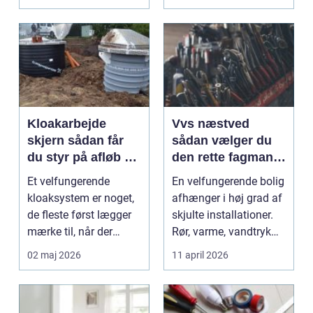
Kloakarbejde
Vvs næstved
skjern sådan får
sådan vælger du
du styr på afløb og
den rette fagmand
kloak
til vand, varme og
Et velfungerende
En velfungerende bolig
energi
kloaksystem er noget,
afhænger i høj grad af
de fleste først lægger
skjulte installationer.
mærke til, når der
Rør, varme, vandtryk
opstår problemer. L...
og afløb ...
02 maj 2026
11 april 2026