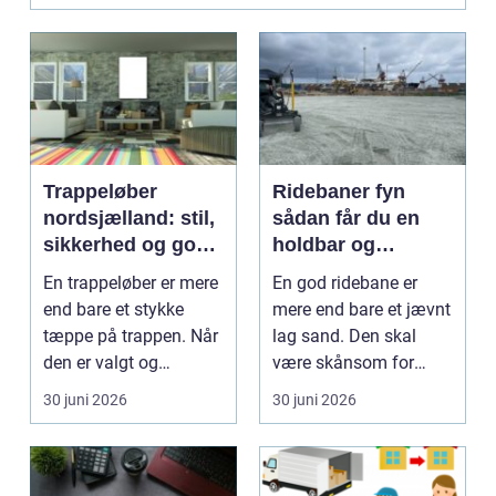
Trappeløber
Ridebaner fyn
nordsjælland: stil,
sådan får du en
sikkerhed og god
holdbar og
akustik i hjemmet
velfungerende
En trappeløber er mere
En god ridebane er
ridebane
end bare et stykke
mere end bare et jævnt
tæppe på trappen. Når
lag sand. Den skal
den er valgt og
være skånsom for
monteret rigtigt, gi...
heste, fungere året ru...
30 juni 2026
30 juni 2026