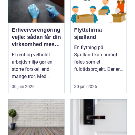
Erhvervsrengøring
Flyttefirma
vejle: sådan får din
sjælland
virksomhed mest
En flytning på
ud af
Et rent og velholdt
Sjælland kan hurtigt
rengøringsbudgett
arbejdsmiljø gør en
føles som et
et
større forskel, end
fuldtidsprojekt. Der er
mange tror. Med
nøgler, kontrakter,
professionel
adresse...
30 juni 2026
30 juni 2026
erhvervsren...