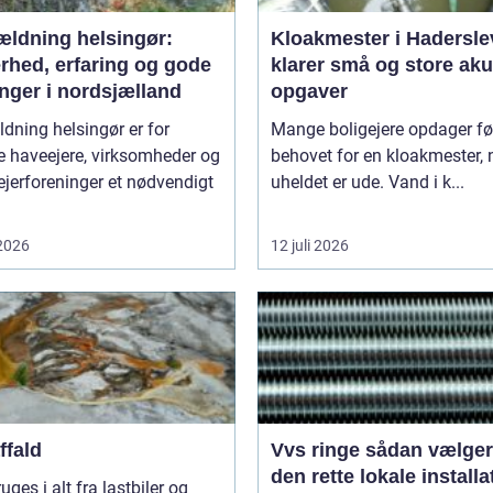
ældning helsingør:
Kloakmester i Hadersle
rhed, erfaring og gode
klarer små og store aku
nger i nordsjælland
opgaver
dning helsingør er for
Mange boligejere opdager fø
 haveejere, virksomheder og
behovet for en kloakmester, 
jerforeninger et nødvendigt
uheldet er ude. Vand i k...
 2026
12 juli 2026
ffald
Vvs ringe sådan vælger du
den rette lokale installa
ruges i alt fra lastbiler og