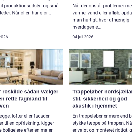
til produktionsudstyr og små
Når der opstår problemer m
eder. Når olien har gjor...
varme, vand eller afløb, opd
man hurtigt, hvor afhængig
hverdagen e...
 2026
04 juli 2026
kilde sådan vælger
Trappeløber nordsjælla
n rette fagmand til
stil, sikkerhed og god
ven
akustik i hjemmet
gge, lofter eller facader
En trappeløber er mere end b
r til en opfriskning, kigger
stykke tæppe på trappen. Nå
boligejere efter en maler
er valgt og monteret rigtigt, gi