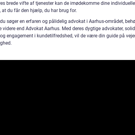
es brede vifte af tjenester kan de imødekomme dine individuell
, at du får den hjælp, du har brug for.
 du søger en erfaren og pålidelig advokat i Aarhus-området, beh
de videre end Advokat Aarhus. Med deres dygtige advokater, soli
 og engagement i kundetilfredshed, vil de være din guide på vejen
ighed.