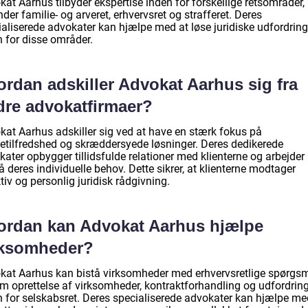
at Aarhus tilbyder ekspertise inden for forskellige retsområder,
der familie- og arveret, erhvervsret og strafferet. Deres
ialiserede advokater kan hjælpe med at løse juridiske udfordring
n for disse områder.
ordan adskiller Advokat Aarhus sig fra
dre advokatfirmaer?
kat Aarhus adskiller sig ved at have en stærk fokus på
etilfredshed og skræddersyede løsninger. Deres dedikerede
ater opbygger tillidsfulde relationer med klienterne og arbejder
å deres individuelle behov. Dette sikrer, at klienterne modtager
tiv og personlig juridisk rådgivning.
ordan kan Advokat Aarhus hjælpe
rksomheder?
kat Aarhus kan bistå virksomheder med erhvervsretlige spørgs
m oprettelse af virksomheder, kontraktforhandling og udfordrin
n for selskabsret. Deres specialiserede advokater kan hjælpe me