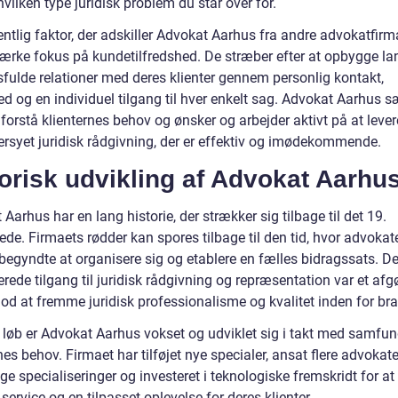
vilken type juridisk problem du står over for.
tlig faktor, der adskiller Advokat Aarhus fra andre advokatfirma
tærke fokus på kundetilfredshed. De stræber efter at opbygge la
dsfulde relationer med deres klienter gennem personlig kontakt,
d og en individuel tilgang til hver enkelt sag. Advokat Aarhus s
 forstå klienternes behov og ønsker og arbejder aktivt på at lever
rsyet juridisk rådgivning, der er effektiv og imødekommende.
orisk udvikling af Advokat Aarhu
Aarhus har en lang historie, der strækker sig tilbage til det 19.
de. Firmaets rødder kan spores tilbage til den tid, hvor advokate
begyndte at organisere sig og etablere en fælles bidragssats. D
rede tilgang til juridisk rådgivning og repræsentation var et af
mod at fremme juridisk professionalisme og kvalitet inden for br
s løb er Advokat Aarhus vokset og udviklet sig i takt med samfu
nes behov. Firmaet har tilføjet nye specialer, ansat flere advoka
ige specialiseringer og investeret i teknologiske fremskridt for at 
service og en tilpasset oplevelse for deres klienter.