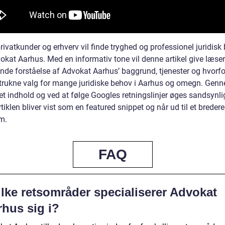
ivatkunder og erhverv vil finde tryghed og professionel juridisk
okat Aarhus. Med en informativ tone vil denne artikel give læse
nde forståelse af Advokat Aarhus’ baggrund, tjenester og hvorfo
etrukne valg for mange juridiske behov i Aarhus og omegn. Gen
et indhold og ved at følge Googles retningslinjer øges sandsynl
artiklen bliver vist som en featured snippet og når ud til et bredere
m.
FAQ
ilke retsområder specialiserer Advokat
rhus sig i?