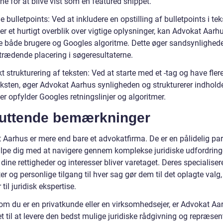
e for at blive vist som en featured snippet.
e bulletpoints: Ved at inkludere en opstilling af bulletpoints i tek
r et hurtigt overblik over vigtige oplysninger, kan Advokat Aarh
ke både brugere og Googles algoritme. Dette øger sandsynlighede
trædende placering i søgeresultaterne.
t strukturering af teksten: Ved at starte med et -tag og have fler
teksten, øger Advokat Aarhus synligheden og strukturerer indhold
r opfylder Googles retningslinjer og algoritmer.
luttende bemærkninger
Aarhus er mere end bare et advokatfirma. De er en pålidelig part
lpe dig med at navigere gennem komplekse juridiske udfordring
t dine rettigheder og interesser bliver varetaget. Deres specialise
r og personlige tilgang til hver sag gør dem til det oplagte valg,
il juridisk ekspertise.
om du er en privatkunde eller en virksomhedsejer, er Advokat Aa
t til at levere den bedst mulige juridiske rådgivning og repræsen