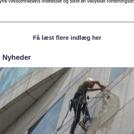
tte virksomhedens interesser og sikre en vellykket forretningsdri
Få læst flere indlæg her
e Nyheder