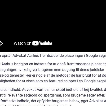
 opnår Advokat Aarhus fremtrædende placeringer i Google søg
 Aarhus har gjort en indsats for at opnå fremtrædende placering
øgninger, hvilket giver brugerne nem adgang til deres juridiske
se og tjenester. Her er nogle af de metoder, de har brugt for at ø
ligheden for at vises som en featured snippet i en Google søgni
ret indhold: Advokat Aarhus har skabt indhold af høj kvalitet, d
et til relevante søgeord og spørgsmål, som brugerne søger efter.
informativt indhold, der opfylder brugernes behov, øger Advokat 