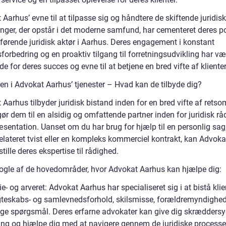
Aarhus’ evne til at tilpasse sig og håndtere de skiftende juridis
inger, der opstår i det moderne samfund, har cementeret deres p
førende juridisk aktør i Aarhus. Deres engagement i konstant
sforbedring og en proaktiv tilgang til forretningsudvikling har væ
e for deres succes og evne til at betjene en bred vifte af klienter
ren i Advokat Aarhus’ tjenester – Hvad kan de tilbyde dig?
Aarhus tilbyder juridisk bistand inden for en bred vifte af retso
gør dem til en alsidig og omfattende partner inden for juridisk r
æsentation. Uanset om du har brug for hjælp til en personlig sag
elateret tvist eller en kompleks kommerciel kontrakt, kan Advoka
tille deres ekspertise til rådighed.
nogle af de hovedområder, hvor Advokat Aarhus kan hjælpe dig:
e- og arveret: Advokat Aarhus har specialiseret sig i at bistå klie
eskabs- og samlevnedsforhold, skilsmisse, forældremyndighe
lige spørgsmål. Deres erfarne advokater kan give dig skræddersy
ing og hjælpe dig med at navigere gennem de juridiske processe