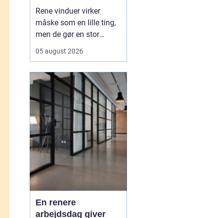
Rene vinduer virker
måske som en lille ting,
men de gør en stor
forskel for både
05 august 2026
arbejdsmiljø og privatliv.
Sollyset slipper lettere
ind, rummene virker
større, og både
medarbejdere, kunder og
gæster f&ari...
En renere
arbejdsdag giver