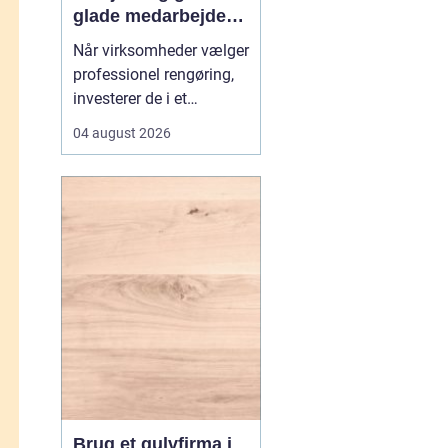
glade medarbejdere
med
Når virksomheder vælger
erhvervsrengøring i
professionel rengøring,
Farvskov
investerer de i et
arbejdsmiljø, hvor
04 august 2026
medarbejdere trives, og
kunder får et godt
førstehåndsindtryk.
Mange lokale
virksomheder vælger
samarbejde med sp...
Brug et gulvfirma i