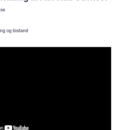
nse
ing og bistand