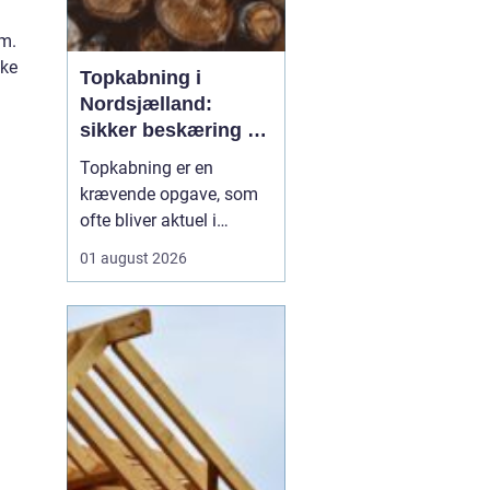
rm.
ske
Topkabning i
Nordsjælland:
sikker beskæring af
store træer
Topkabning er en
krævende opgave, som
ofte bliver aktuel i
villahaver,
01 august 2026
sommerhusområder og
langs veje i
Nordsjælland. Store
træer kan give skygge,
læ og charme, men de
kan også udvikle sig til
en risiko, hvis de st...