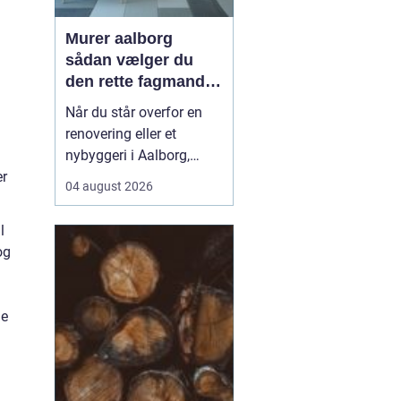
Murer aalborg
sådan vælger du
den rette fagmand
til dit næste projekt
Når du står overfor en
renovering eller et
nybyggeri i Aalborg,
er
spiller valget af murer en
04 august 2026
stor rolle for både
kvalitet, pris og tidsplan.
l
En dygtig murer kan
og
forvandle en slidt bolig
til et moderne og
holdbart hjem, mens det
ge
modsatte kan give dyre
r...