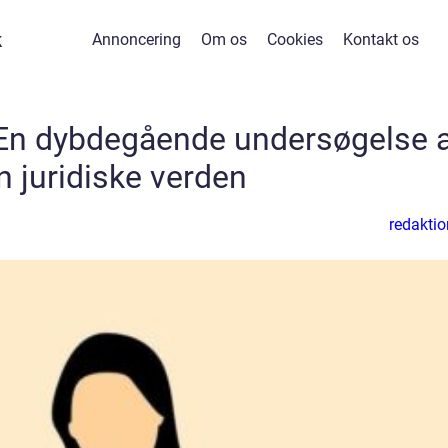
k
Annoncering
Om os
Cookies
Kontakt os
En dybdegående undersøgelse 
n juridiske verden
redaktio