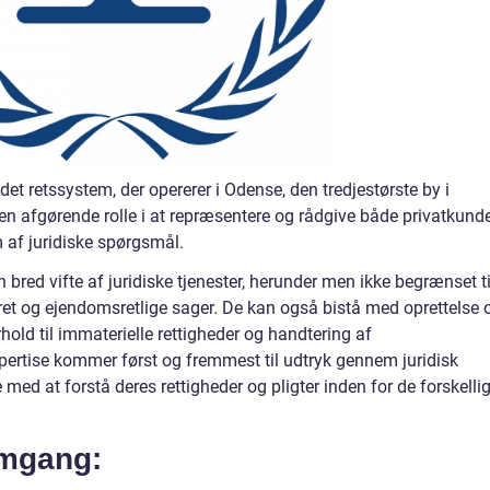
et retssystem, der opererer i Odense, den tredjestørste by i
en afgørende rolle i at repræsentere og rådgive både privatkund
 af juridiske spørgsmål.
bred vifte af juridiske tjenester, herunder men ikke begrænset ti
ervsret og ejendomsretlige sager. De kan også bistå med oprettelse 
rhold til immaterielle rettigheder og handtering af
ertise kommer først og fremmest til udtryk gennem juridisk
 med at forstå deres rettigheder og pligter inden for de forskelli
emgang: