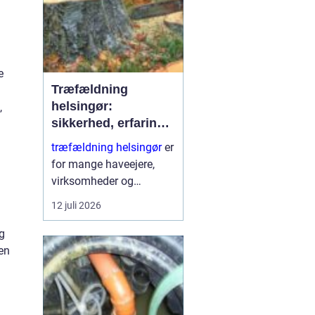
e
Træfældning
helsingør:
,
sikkerhed, erfaring
og gode løsninger i
træfældning helsingør
er
nordsjælland
for mange haveejere,
virksomheder og
grundejerforeninger et
12 juli 2026
nødvendigt skridt for at
holde udearealer sunde,
g
sikre og pæne. Når et
en
træ bliver for højt, sygt
e...