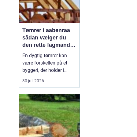
Tømrer i aabenraa
sådan vælger du
den rette fagmand
til dit projekt
En dygtig tømrer kan
være forskellen på et
byggeri, der holder i
årtier, og et projekt, der
30 juli 2026
hurtigt giver problemer.
Når du bor i eller
omkring Aabenraa, har
du mange muligheder,
men hvordan finder du
den rigtige
samarbejdspartner til nyt
tag, vindue...