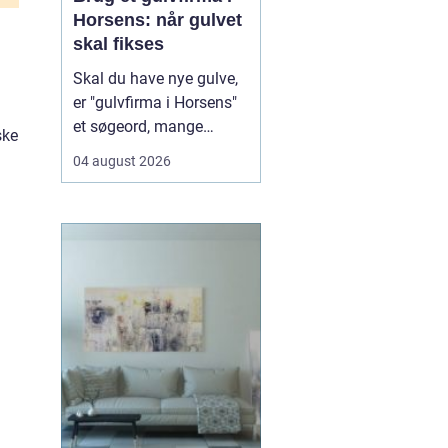
Horsens: når gulvet
skal fikses
Skal du have nye gulve,
er "gulvfirma i Horsens"
et søgeord, mange
ske
bruger, når de står
04 august 2026
overfor et nyt gulvprojekt
i hjemmet eller
virksomheden. Når du
søger efter et erfarent
gulvfirma i området,
handler det typi...