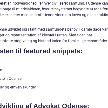
været en nødvendighed i enhver civiliseret samfund. I Odense kan
ilbage til middelalderen, hvor retssystemet begyndte at tage fo
ske eksperter med en omfattende viden om loven og dens prakti
nse udviklet sig i takt med samfundets behov. I gamle dage var
er og repræsentation af klienter i retten. Med tiden har
t omfatte rådgivning og bistand inden for forskellige retsområder.
sten til featured snippets:
se
ater i Odense
er og erhvervskunder
dvikling af Advokat Odense: