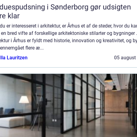
duespudsning i Sønderborg gør udsigten
e klar
du er interesseret i arkitektur, er Århus et af de steder, hvor du ka
 en bred vifte af forskellige arkitektoniske stilarter og bygninger 
ektur i Århus er fyldt med historie, innovation og kreativitet, og 
ennemgået flere æ...
lla Lauritzen
05 august