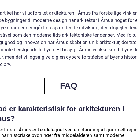
artikel har vi udforsket arkitekturen i Århus fra forskellige vinkler
ke bygninger til moderne design har arkitektur i Århus noget for 
yen har gennemgået en spændende udvikling, der afspejler den
e såvel som den moderne tids arkitektoniske tendenser. Med fok
tighed og innovation har Århus skabt en unik arkitektur, der træ
ionale besøgende til byen. Et besøg i Århus vil ikke kun tilbyde 
ur, men det vil også give dig en dybere forståelse af byens histor
e arv.
FAQ
d er karakteristisk for arkitekturen i
hus?
tekturen i Århus er kendetegnet ved en blanding af gammelt og n
 har historiske bygninger fra middelalderen samt moderne,