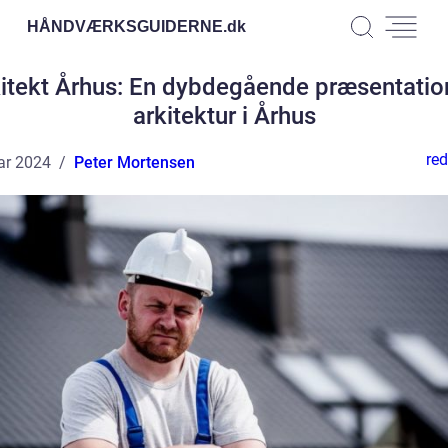
HÅNDVÆRKSGUIDERNE.
dk
itekt Århus: En dybdegående præsentatio
arkitektur i Århus
red
ar 2024
Peter Mortensen