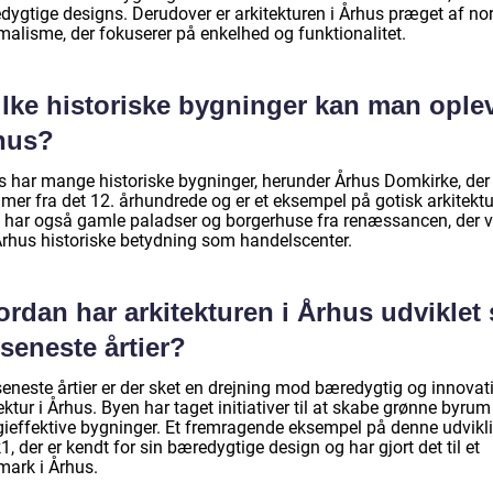
dygtige designs. Derudover er arkitekturen i Århus præget af no
malisme, der fokuserer på enkelhed og funktionalitet.
ilke historiske bygninger kan man oplev
hus?
s har mange historiske bygninger, herunder Århus Domkirke, der
mer fra det 12. århundrede og er et eksempel på gotisk arkitektu
 har også gamle paladser og borgerhuse fra renæssancen, der v
rhus historiske betydning som handelscenter.
rdan har arkitekturen i Århus udviklet 
seneste årtier?
seneste årtier er der sket en drejning mod bæredygtig og innovat
ektur i Århus. Byen har taget initiativer til at skabe grønne byrum
gieffektive bygninger. Et fremragende eksempel på denne udvikli
, der er kendt for sin bæredygtige design og har gjort det til et
mark i Århus.