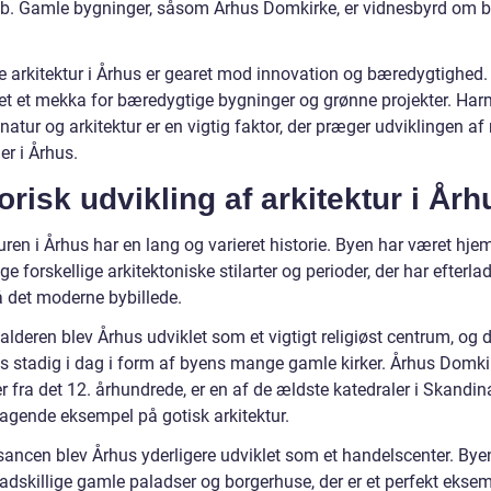
b. Gamle bygninger, såsom Århus Domkirke, er vidnesbyrd om 
 arkitektur i Århus er gearet mod innovation og bæredygtighed.
et et mekka for bæredygtige bygninger og grønne projekter. Ha
atur og arkitektur er en vigtig faktor, der præger udviklingen af
er i Århus.
orisk udvikling af arkitektur i Årh
uren i Århus har en lang og varieret historie. Byen har været hje
e forskellige arkitektoniske stilarter og perioder, der har efterla
 det moderne bybillede.
alderen blev Århus udviklet som et vigtigt religiøst centrum, og 
es stadig i dag i form af byens mange gamle kirker. Århus Domkir
 fra det 12. århundrede, er en af de ældste katedraler i Skandin
ragende eksempel på gotisk arkitektur.
sancen blev Århus yderligere udviklet som et handelscenter. Bye
adskillige gamle paladser og borgerhuse, der er et perfekt ekse