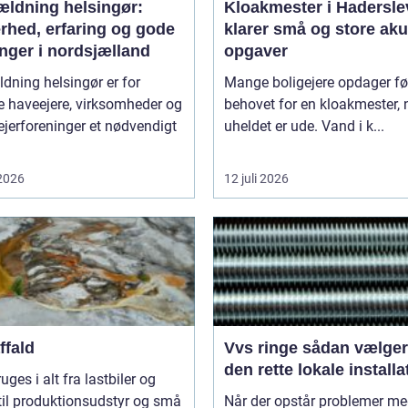
ældning helsingør:
Kloakmester i Hadersle
rhed, erfaring og gode
klarer små og store aku
nger i nordsjælland
opgaver
dning helsingør er for
Mange boligejere opdager fø
 haveejere, virksomheder og
behovet for en kloakmester, 
jerforeninger et nødvendigt
uheldet er ude. Vand i k...
 2026
12 juli 2026
ffald
Vvs ringe sådan vælger du
den rette lokale installa
ruges i alt fra lastbiler og
til produktionsudstyr og små
Når der opstår problemer m