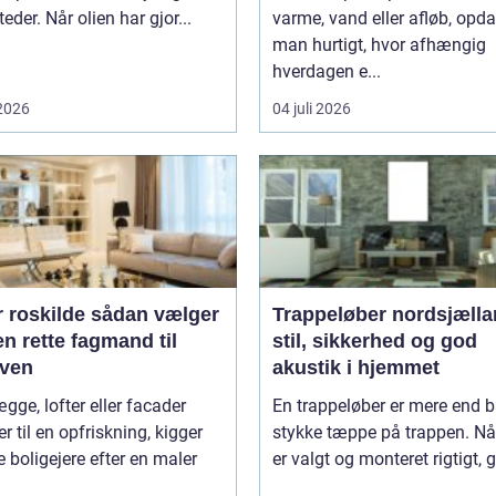
eder. Når olien har gjor...
varme, vand eller afløb, opd
man hurtigt, hvor afhængig
hverdagen e...
 2026
04 juli 2026
kilde sådan vælger
Trappeløber nordsjælla
n rette fagmand til
stil, sikkerhed og god
ven
akustik i hjemmet
gge, lofter eller facader
En trappeløber er mere end b
r til en opfriskning, kigger
stykke tæppe på trappen. Nå
boligejere efter en maler
er valgt og monteret rigtigt, gi