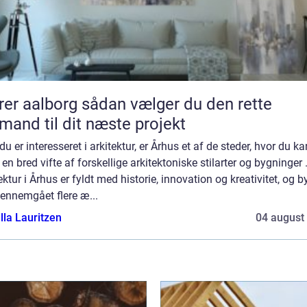
borg sådan vælger du den rette
mand til dit næste projekt
du er interesseret i arkitektur, er Århus et af de steder, hvor du ka
 en bred vifte af forskellige arkitektoniske stilarter og bygninger 
ektur i Århus er fyldt med historie, innovation og kreativitet, og 
ennemgået flere æ...
lla Lauritzen
04 august