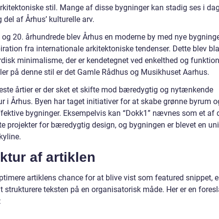
rkitektoniske stil. Mange af disse bygninger kan stadig ses i dag
g del af Århus’ kulturelle arv.
9. og 20. århundrede blev Århus en moderne by med nye bygninger
iration fra internationale arkitektoniske tendenser. Dette blev bl
disk minimalisme, der er kendetegnet ved enkelthed og funktiona
er på denne stil er det Gamle Rådhus og Musikhuset Aarhus.
neste årtier er der sket et skifte mod bæredygtig og nytænkende
ur i Århus. Byen har taget initiativer for at skabe grønne byrum o
ffektive bygninger. Eksempelvis kan “Dokk1” nævnes som et af 
e projekter for bæredygtig design, og bygningen er blevet en uni
kyline.
ktur af artiklen
ptimere artiklens chance for at blive vist som featured snippet, e
at strukturere teksten på en organisatorisk måde. Her er en foresl
: