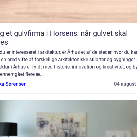
g et gulvfirma i Horsens: når gulvet skal
ses
du er interesseret i arkitektur, er Århus et af de steder, hvor du ka
 en bred vifte af forskellige arkitektoniske stilarter og bygninger 
ektur i Århus er fyldt med historie, innovation og kreativitet, og 
ennemgået flere æ...
ka Sørensen
04 august