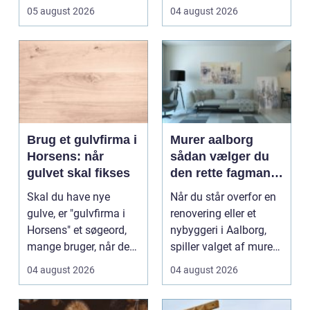
05 august 2026
04 august 2026
Brug et gulvfirma i
Murer aalborg
Horsens: når
sådan vælger du
gulvet skal fikses
den rette fagmand
til dit næste
Skal du have nye
Når du står overfor en
projekt
gulve, er "gulvfirma i
renovering eller et
Horsens" et søgeord,
nybyggeri i Aalborg,
mange bruger, når de
spiller valget af murer
st&ar...
en stor roll...
04 august 2026
04 august 2026