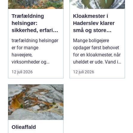
Træfældning
Kloakmester i
helsingør:
Haderslev klarer
sikkerhed, erfaring
små og store
og gode løsninger
akutte opgaver
træfældning helsingør
Mange boligejere
i nordsjælland
er for mange
opdager først behovet
haveejere,
for en kloakmester, når
virksomheder og
uheldet er ude. Vand i
grundejerforeninger et
k...
12 juli 2026
12 juli 2026
nødvendigt skri...
Olieaffald