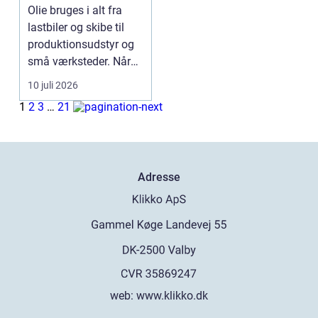
Olie bruges i alt fra
lastbiler og skibe til
produktionsudstyr og
små værksteder. Når
olien har gjor...
10 juli 2026
1
2
3
…
21
Adresse
web:
www.klikko.dk