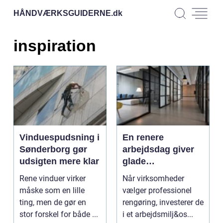
HÅNDVÆRKSGUIDERNE.
dk
inspiration
Vinduespudsning i
En renere
Sønderborg gør
arbejdsdag giver
udsigten mere klar
glade
medarbejdere med
Rene vinduer virker
Når virksomheder
erhvervsrengøring
måske som en lille
vælger professionel
i Farvskov
ting, men de gør en
rengøring, investerer de
stor forskel for både ...
i et arbejdsmilj&os...