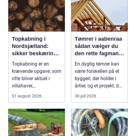
Topkabning i
Tømrer i aabenraa
Nordsjælland:
sådan vælger du
sikker beskæring
den rette fagmand
af store træer
til dit projekt
Topkabning er en
En dygtig tømrer kan
krævende opgave, som
være forskellen på et
ofte bliver aktuel i
byggeri, der holder i
villahaver,
årtier, og et projekt, der
sommerhusområder ...
hurtigt ...
01 august 2026
30 juli 2026