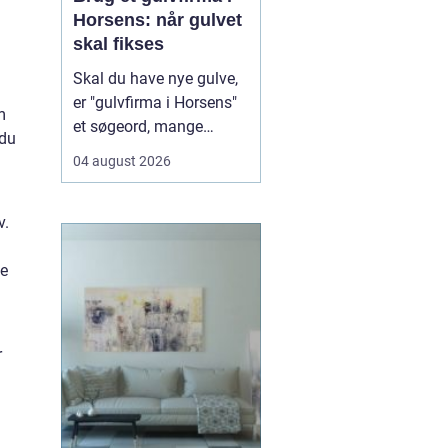
Horsens: når gulvet
skal fikses
Skal du have nye gulve,
er "gulvfirma i Horsens"
m
et søgeord, mange
 du
bruger, når de står
04 august 2026
overfor et nyt gulvprojekt
i hjemmet eller
v.
virksomheden. Når du
søger efter et erfarent
ge
gulvfirma i området,
handler det typi...
r