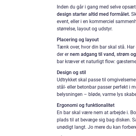
Inden du går i gang med selve opsætn
design starter altid med formålet.
Sk
event, eller i en kommerciel sammenh
størrelse, layout og udstyr.
Placering og layout
Tænk over, hvor din bar skal stå. Har 
der er
nem adgang til vand, strøm o
bar kræver et naturligt flow: gæstern
Design og stil
Udtrykket skal passe til omgivelsern
stål- eller betonbar passer perfekt 
belysningen – bløde, varme lys skabe
Ergonomi og funktionalitet
En bar skal være nem at arbejde i. B
plads til at bevæge sig bag disken. S
unødigt langt. Jo mere du kan forbere