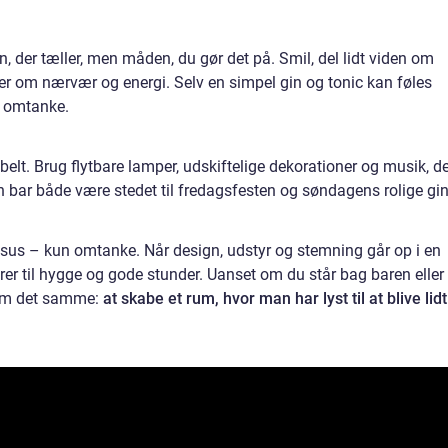
en, der tæller, men måden, du gør det på. Smil, del lidt viden om
ler om nærvær og energi. Selv en simpel gin og tonic kan føles
d omtanke.
sibelt. Brug flytbare lamper, udskiftelige dekorationer og musik, d
in bar både være stedet til fredagsfesten og søndagens rolige gin
sus – kun omtanke. Når design, udstyr og stemning går op i en
terer til hygge og gode stunder. Uanset om du står bag baren eller
e om det samme:
at skabe et rum, hvor man har lyst til at blive lidt