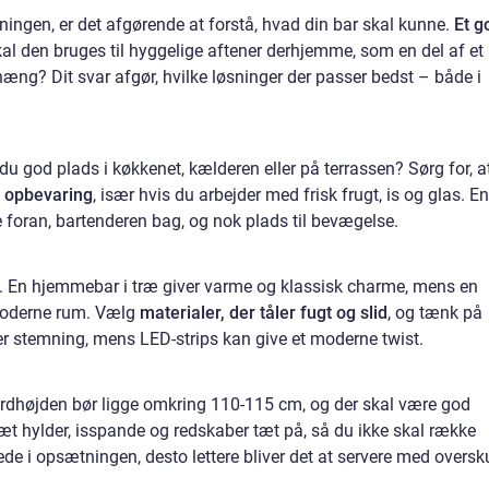
ingen, er det afgørende at forstå, hvad din bar skal kunne.
Et g
al den bruges til hyggelige aftener derhjemme, som en del af et
æng? Dit svar afgør, hvilke løsninger der passer bedst – både i
du god plads i køkkenet, kælderen eller på terrassen? Sørg for, a
g opbevaring
, især hvis du arbejder med frisk frugt, is og glas. En
e foran, bartenderen bag, og nok plads til bevægelse.
e. En hjemmebar i træ giver varme og klassisk charme, mens en
i moderne rum. Vælg
materialer, der tåler fugt og slid
, og tænk på
r stemning, mens LED-strips kan give et moderne twist.
ordhøjden bør ligge omkring 110-115 cm, og der skal være god
æt hylder, isspande og redskaber tæt på, så du ikke skal række
de i opsætningen, desto lettere bliver det at servere med oversk