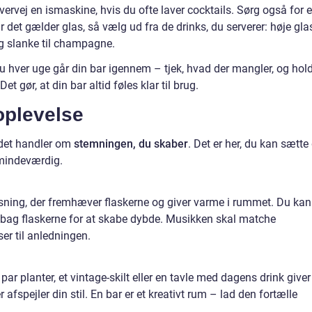
Overvej en ismaskine, hvis du ofte laver cocktails. Sørg også for e
 Når det gælder glas, så vælg ud fra de drinks, du serverer: høje gla
 og slanke til champagne.
du hver uge går din bar igennem – tjek, hvad der mangler, og hol
t gør, at din bar altid føles klar til brug.
oplevelse
 det handler om
stemningen, du skaber
. Det er her, du kan sætte 
 mindeværdig.
ning, der fremhæver flaskerne og giver varme i rummet. Du kan
r bag flaskerne for at skabe dybde. Musikken skal matche
er til anledningen.
par planter, et vintage-skilt eller en tavle med dagens drink giver
r afspejler din stil. En bar er et kreativt rum – lad den fortælle