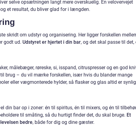
liver selve opsætningen langt mere overskuelig. En velovervejet
og et resultat, du bliver glad for i længden.
ring
te skridt om udstyr og organisering. Her ligger forskellen melle
ser godt ud.
Udstyret er hjertet i din bar
, og det skal passe til det,
r, målebæger, røreske, si, isspand, citruspresser og en god kni
r til brug – du vil mærke forskellen, især hvis du blander mange
oler eller vægmonterede hylder, så flasker og glas altid er synli
 din bar op i zoner: én til spiritus, én til mixers, og én til tilbehø
eholdere til småting, så du hurtigt finder det, du skal bruge.
Et
plevelsen bedre
, både for dig og dine gæster.