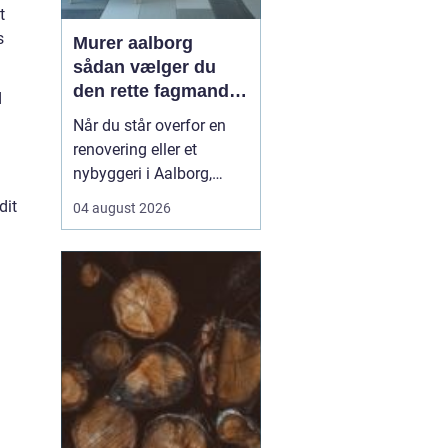
t
s
Murer aalborg
sådan vælger du
den rette fagmand
d
til dit næste projekt
Når du står overfor en
renovering eller et
nybyggeri i Aalborg,
spiller valget af murer en
dit
04 august 2026
stor rolle for både
kvalitet, pris og tidsplan.
En dygtig murer kan
forvandle en slidt bolig
til et moderne og
holdbart hjem, mens det
modsatte kan give dyre
r...