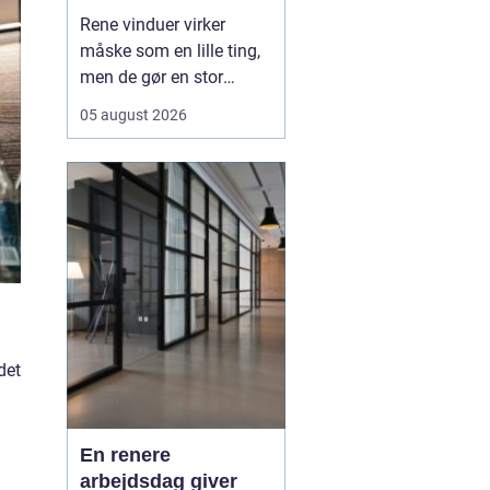
Rene vinduer virker
måske som en lille ting,
men de gør en stor
forskel for både
05 august 2026
arbejdsmiljø og privatliv.
Sollyset slipper lettere
ind, rummene virker
større, og både
medarbejdere, kunder og
gæster f&ari...
det
En renere
arbejdsdag giver