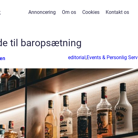
k
Annoncering
Om os
Cookies
Kontakt os
de til baropsætning
editorial
,
Events & Personlig Serv
sen