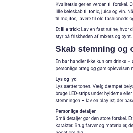
Kvalitetsis gør en verden til forskel. 
lille køleskab til tonic, juice og vin.
til mojitos, lavere til old fashioneds
Et lille trick:
Lav en fast rutine, hvor 
styr på friskheden af mixers og pynt. De
Skab stemning og 
En bar handler ikke kun om drinks –
personlige præg og gøre oplevelsen
Lys og lyd
Lys sætter tonen. Vælg dæmpet belys
bruge LED-strips under hylderne elle
stemningen – lav en playlist, der pass
Personlige detaljer
Små detaljer gør den store forskel. Et 
karakter. Brug farver og materialer, de
noget om dig.