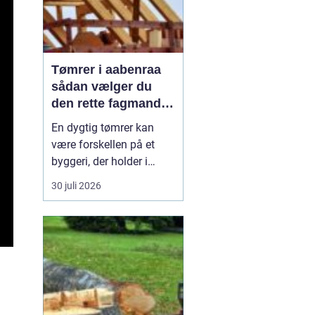
Tømrer i aabenraa
sådan vælger du
den rette fagmand
til dit projekt
En dygtig tømrer kan
være forskellen på et
byggeri, der holder i
årtier, og et projekt, der
30 juli 2026
hurtigt giver problemer.
Når du bor i eller
omkring Aabenraa, har
du mange muligheder,
men hvordan finder du
den rigtige
samarbejdspartner til nyt
tag, vindue...