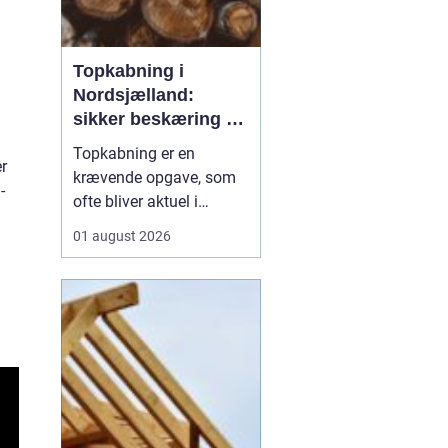
Topkabning i
Nordsjælland:
sikker beskæring af
store træer
Topkabning er en
er
krævende opgave, som
-
ofte bliver aktuel i
villahaver,
01 august 2026
sommerhusområder og
langs veje i
Nordsjælland. Store
træer kan give skygge,
læ og charme, men de
kan også udvikle sig til
en risiko, hvis de st...