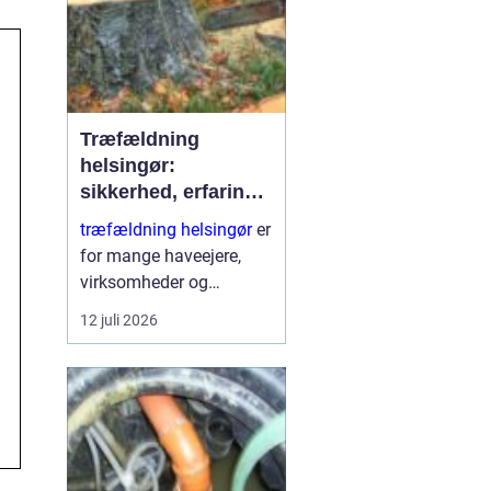
Træfældning
helsingør:
sikkerhed, erfaring
og gode løsninger i
træfældning helsingør
er
nordsjælland
for mange haveejere,
virksomheder og
grundejerforeninger et
12 juli 2026
nødvendigt skridt for at
holde udearealer sunde,
sikre og pæne. Når et
træ bliver for højt, sygt
e...