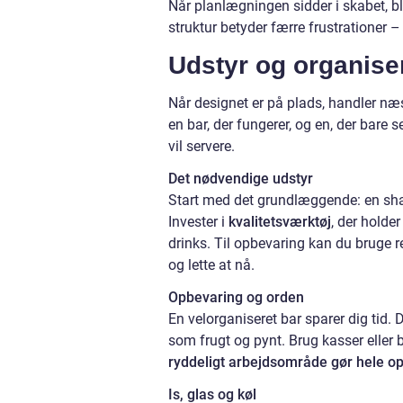
Når planlægningen sidder i skabet, b
struktur betyder færre frustrationer – 
Udstyr og organise
Når designet er på plads, handler næs
en bar, der fungerer, og en, der bare 
vil servere.
Det nødvendige udstyr
Start med det grundlæggende: en shake
Invester i
kvalitetsværktøj
, der holde
drinks. Til opbevaring kan du bruge re
og lette at nå.
Opbevaring og orden
En velorganiseret bar sparer dig tid. Del
som frugt og pynt. Brug kasser eller b
ryddeligt arbejdsområde gør hele o
Is, glas og køl