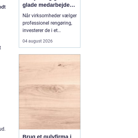
glade medarbejdere
odt
med
Når virksomheder vælger
erhvervsrengøring i
professionel rengøring,
Farvskov
investerer de i et
arbejdsmiljø, hvor
04 august 2026
medarbejdere trives, og
t
kunder får et godt
førstehåndsindtryk.
Mange lokale
virksomheder vælger
samarbejde med sp...
ud.
Brug et gulvfirma i