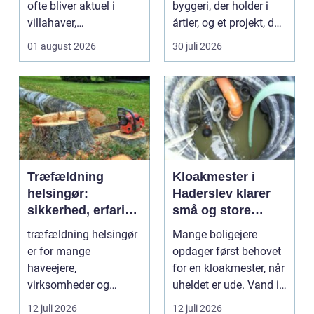
ofte bliver aktuel i
byggeri, der holder i
villahaver,
årtier, og et projekt, der
sommerhusområder ...
hurtigt ...
01 august 2026
30 juli 2026
Træfældning
Kloakmester i
helsingør:
Haderslev klarer
sikkerhed, erfaring
små og store
og gode løsninger
akutte opgaver
træfældning helsingør
Mange boligejere
i nordsjælland
er for mange
opdager først behovet
haveejere,
for en kloakmester, når
virksomheder og
uheldet er ude. Vand i
grundejerforeninger et
k...
12 juli 2026
12 juli 2026