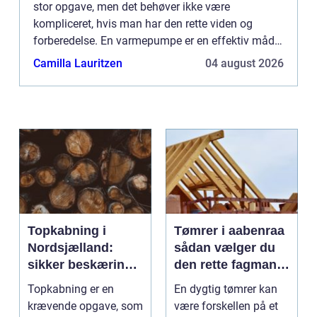
stor opgave, men det behøver ikke være
kompliceret, hvis man har den rette viden og
forberedelse. En varmepumpe er en effektiv måde
at reducere energiforbruget på og samtidig
Camilla Lauritzen
04 august 2026
opn&a...
Topkabning i
Tømrer i aabenraa
Nordsjælland:
sådan vælger du
sikker beskæring
den rette fagmand
af store træer
til dit projekt
Topkabning er en
En dygtig tømrer kan
krævende opgave, som
være forskellen på et