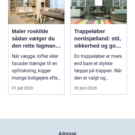
Maler roskilde
Trappeløber
sådan vælger du
nordsjælland: stil,
den rette fagmand
sikkerhed og god
til opgaven
akustik i hjemmet
Når vægge, lofter eller
En trappeløber er mere
facader trænger til en
end bare et stykke
opfriskning, kigger
tæppe på trappen. Når
mange boligejere efter
den er valgt og
en maler R...
monteret rigtigt, gi...
01 juli 2026
30 juni 2026
Adresse