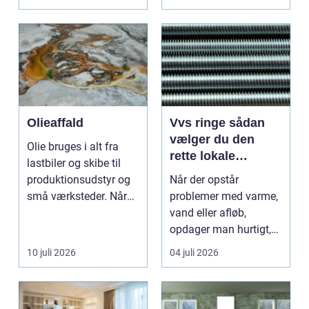
nødvendigt skri...
Olieaffald
Vvs ringe sådan
vælger du den
Olie bruges i alt fra
rette lokale
lastbiler og skibe til
installatør
produktionsudstyr og
Når der opstår
små værksteder. Når
problemer med varme,
olien har gjor...
vand eller afløb,
opdager man hurtigt,
hvor afhængig
10 juli 2026
04 juli 2026
hverdagen e...