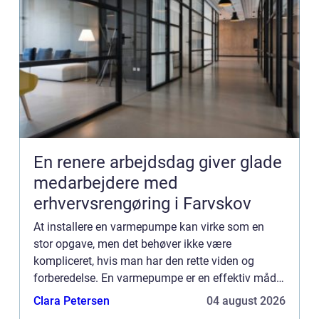
En renere arbejdsdag giver glade
medarbejdere med
erhvervsrengøring i Farvskov
At installere en varmepumpe kan virke som en
stor opgave, men det behøver ikke være
kompliceret, hvis man har den rette viden og
forberedelse. En varmepumpe er en effektiv måde
at reducere energiforbruget på og samtidig
Clara Petersen
04 august 2026
opn&a...