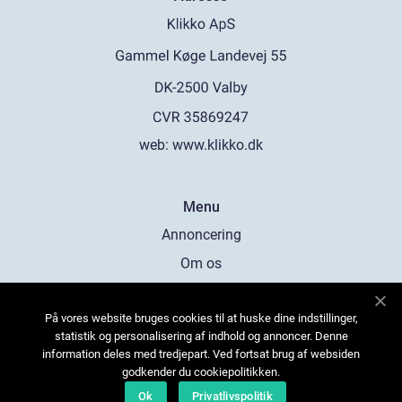
web:
www.klikko.dk
Menu
Annoncering
Om os
Cookies
På vores website bruges cookies til at huske dine indstillinger,
Kontakt os
statistik og personalisering af indhold og annoncer. Denne
Sitemap
information deles med tredjepart. Ved fortsat brug af websiden
godkender du cookiepolitikken.
Ok
Privatlivspolitik