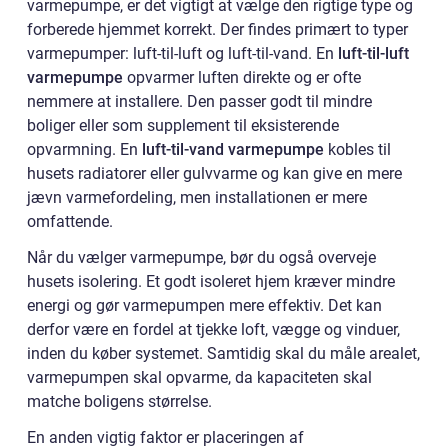
varmepumpe, er det vigtigt at vælge den rigtige type og
forberede hjemmet korrekt. Der findes primært to typer
varmepumper: luft-til-luft og luft-til-vand. En
luft-til-luft
varmepumpe
opvarmer luften direkte og er ofte
nemmere at installere. Den passer godt til mindre
boliger eller som supplement til eksisterende
opvarmning. En
luft-til-vand varmepumpe
kobles til
husets radiatorer eller gulvvarme og kan give en mere
jævn varmefordeling, men installationen er mere
omfattende.
Når du vælger varmepumpe, bør du også overveje
husets isolering. Et godt isoleret hjem kræver mindre
energi og gør varmepumpen mere effektiv. Det kan
derfor være en fordel at tjekke loft, vægge og vinduer,
inden du køber systemet. Samtidig skal du måle arealet,
varmepumpen skal opvarme, da kapaciteten skal
matche boligens størrelse.
En anden vigtig faktor er placeringen af