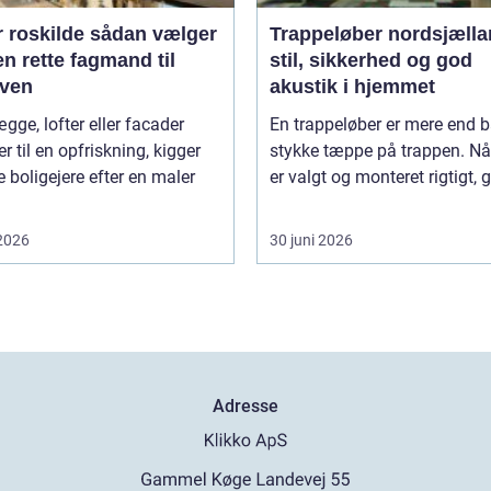
kilde sådan vælger
Trappeløber nordsjælla
n rette fagmand til
stil, sikkerhed og god
ven
akustik i hjemmet
gge, lofter eller facader
En trappeløber er mere end b
r til en opfriskning, kigger
stykke tæppe på trappen. Nå
boligejere efter en maler
er valgt og monteret rigtigt, gi
 2026
30 juni 2026
Adresse