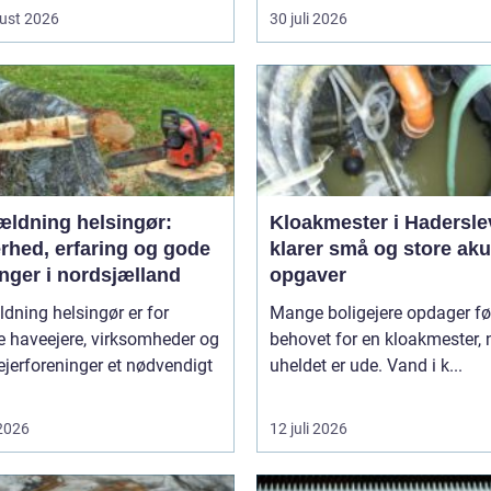
ust 2026
30 juli 2026
ældning helsingør:
Kloakmester i Hadersle
rhed, erfaring og gode
klarer små og store aku
nger i nordsjælland
opgaver
dning helsingør er for
Mange boligejere opdager fø
 haveejere, virksomheder og
behovet for en kloakmester, 
jerforeninger et nødvendigt
uheldet er ude. Vand i k...
 2026
12 juli 2026