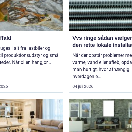
ffald
Vvs ringe sådan vælger du
den rette lokale installa
ruges i alt fra lastbiler og
til produktionsudstyr og små
Når der opstår problemer m
eder. Når olien har gjor...
varme, vand eller afløb, opd
man hurtigt, hvor afhængig
hverdagen e...
 2026
04 juli 2026