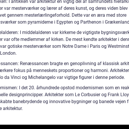
ken: I antikken var arkitektur en vigtig del af samfundets hierarki
er var mesterværker og lærer af deres kunst, og deres viden blev
ivet gennem mesterlærlingeforhold. Dette var en æra med store
sværker som pyramiderne i Egypten og Parthenon i Grækenland
lalderen: I middelalderen var kirkerne de vigtigste bygningsværk
er var ofte medlemmer af kirken. De mest kendte arkitekter i den
 var gotiske mesterværker som Notre Dame i Paris og Westminst
 London.
ssancen: Renæssancen bragte en genoplivning af klassisk arkit
tærkere fokus på menneskets proportioner og harmoni. Arkitekte
 da Vinci og Michelangelo var vigtige figurer i denne periode.
rnismen: I det 20. århundrede opstod modernismen som en reak
nelle designprincipper. Arkitekter som Le Corbusier og Frank Llo
skabte banebrydende og innovative bygninger og banede vejen f
 arkitektur.