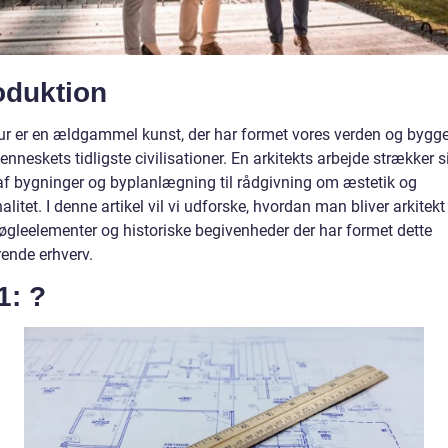
oduktion
tur er en ældgammel kunst, der har formet vores verden og byg
nneskets tidligste civilisationer. En arkitekts arbejde strækker s
af bygninger og byplanlægning til rådgivning om æstetik og
alitet. I denne artikel vil vi udforske, hvordan man bliver arkitekt
nøgleelementer og historiske begivenheder der har formet dette
rende erhverv.
1: ?