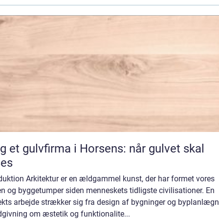
g et gulvfirma i Horsens: når gulvet skal
ses
duktion Arkitektur er en ældgammel kunst, der har formet vores
n og byggetumper siden menneskets tidligste civilisationer. En
ekts arbejde strækker sig fra design af bygninger og byplanlæg
ådgivning om æstetik og funktionalite...