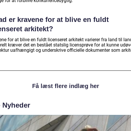
ge for at forblive konkurrencedygtig.
d er kravene for at blive en fuldt
enseret arkitekt?
ne for at blive en fuldt licenseret arkitekt varierer fra land til lan
elt kræver det en bestået statslig licensprøve for at kunne udøv
tektur uafhængigt og underskrive officielle dokumenter som arkit
Få læst flere indlæg her
e Nyheder