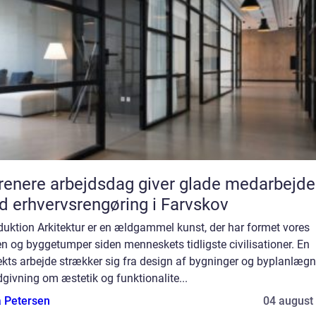
renere arbejdsdag giver glade medarbejde
 erhvervsrengøring i Farvskov
duktion Arkitektur er en ældgammel kunst, der har formet vores
n og byggetumper siden menneskets tidligste civilisationer. En
ekts arbejde strækker sig fra design af bygninger og byplanlæg
ådgivning om æstetik og funktionalite...
a Petersen
04 august