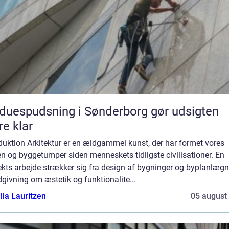
duespudsning i Sønderborg gør udsigten
e klar
duktion Arkitektur er en ældgammel kunst, der har formet vores
n og byggetumper siden menneskets tidligste civilisationer. En
ekts arbejde strækker sig fra design af bygninger og byplanlæg
ådgivning om æstetik og funktionalite...
lla Lauritzen
05 august