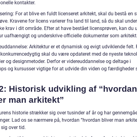
onelle kontakter.
sering: For at blive en fuldt licenseret arkitekt, skal du bestå en s
øve. Kravene for licens varierer fra land til land, så du skal und
ke krav i dit område. Efter at have bestået licensprøven, kan du
tur uafhængigt og underskrive officielle dokumenter som arkitekt
euddannelse: Arkitektur er et dynamisk og evigt udviklende felt. 
e konkurrencedygtig skal du være opdateret med de nyeste teknol
ler og designmetoder. Derfor er videreuddannelse og deltage i
ps og kursusser vigtige for at udvide din viden og færdigheder
2: Historisk udvikling af “hvordan
er man arkitekt”
urens historie strækker sig over tusinder af år og har gennemgåe
inger. Lad os se nærmere på, hvordan “hvordan bliver man arkite
 sig over tid.