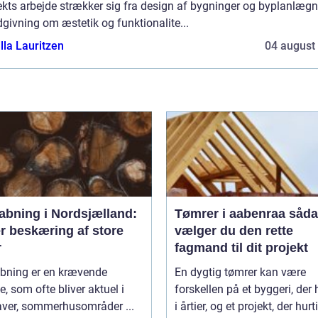
ekts arbejde strækker sig fra design af bygninger og byplanlæg
ådgivning om æstetik og funktionalite...
lla Lauritzen
04 august
abning i Nordsjælland:
Tømrer i aabenraa sådan
r beskæring af store
vælger du den rette
r
fagmand til dit projekt
bning er en krævende
En dygtig tømrer kan være
, som ofte bliver aktuel i
forskellen på et byggeri, der 
aver, sommerhusområder ...
i årtier, og et projekt, der hurti