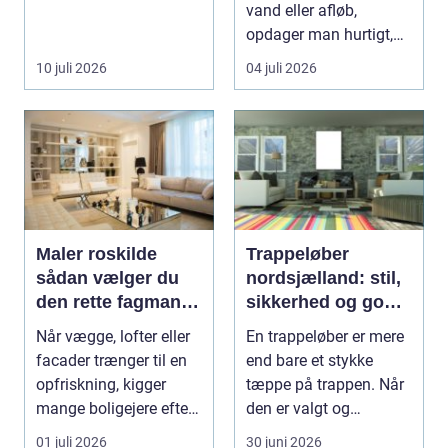
olien har gjor...
vand eller afløb,
opdager man hurtigt,
hvor afhængig
10 juli 2026
04 juli 2026
hverdagen e...
Maler roskilde
Trappeløber
sådan vælger du
nordsjælland: stil,
den rette fagmand
sikkerhed og god
til opgaven
akustik i hjemmet
Når vægge, lofter eller
En trappeløber er mere
facader trænger til en
end bare et stykke
opfriskning, kigger
tæppe på trappen. Når
mange boligejere efter
den er valgt og
en maler R...
monteret rigtigt, gi...
01 juli 2026
30 juni 2026