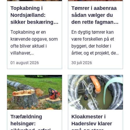
Topkabning i
Tømrer i aabenraa
Nordsjælland:
sådan vælger du
sikker beskæring
den rette fagmand
af store træer
til dit projekt
Topkabning er en
En dygtig tømrer kan
krævende opgave, som
være forskellen på et
ofte bliver aktuel i
byggeri, der holder i
villahaver,
årtier, og et projekt, der
sommerhusområder ...
hurtigt ...
01 august 2026
30 juli 2026
Træfældning
Kloakmester i
helsingør:
Haderslev klarer