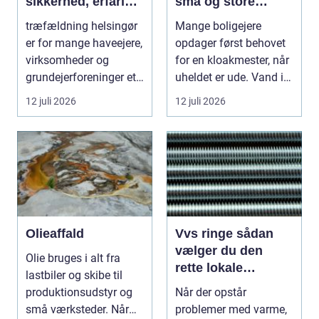
sikkerhed, erfaring
små og store
og gode løsninger i
akutte opgaver
træfældning helsingør
Mange boligejere
nordsjælland
er for mange haveejere,
opdager først behovet
virksomheder og
for en kloakmester, når
grundejerforeninger et
uheldet er ude. Vand i
nødvendigt skri...
k...
12 juli 2026
12 juli 2026
Olieaffald
Vvs ringe sådan
vælger du den
Olie bruges i alt fra
rette lokale
lastbiler og skibe til
installatør
produktionsudstyr og
Når der opstår
små værksteder. Når
problemer med varme,