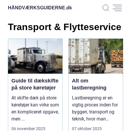
HÅNDVÆRKSGUIDERNE.
dk
Transport & Flytteservice
Guide til dækskifte
Alt om
på store køretøjer
lastberegning
At skifte dæk på store
Lastberegning er en
køretøjer kan virke som
vigtig proces inden for
en kompliceret opgave,
byggeri, transport og
men ...
teknik, hvor man
vurderer, hvor me...
06 november 2025
07 oktober 2025