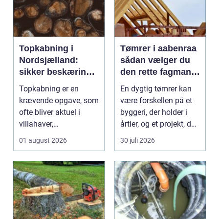
Topkabning i
Tømrer i aabenraa
Nordsjælland:
sådan vælger du
sikker beskæring
den rette fagmand
af store træer
til dit projekt
Topkabning er en
En dygtig tømrer kan
krævende opgave, som
være forskellen på et
ofte bliver aktuel i
byggeri, der holder i
villahaver,
årtier, og et projekt, der
sommerhusområder ...
hurtigt ...
01 august 2026
30 juli 2026