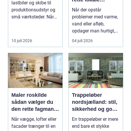
lastbiler og skibe til
installatør
produktionsudstyr og
Når der opstår
små værksteder. Når
problemer med varme,
olien har gjor...
vand eller afløb,
opdager man hurtigt,
hvor afhængig
10 juli 2026
04 juli 2026
hverdagen e...
Maler roskilde
Trappeløber
sådan vælger du
nordsjælland: stil,
den rette fagmand
sikkerhed og god
til opgaven
akustik i hjemmet
Når vægge, lofter eller
En trappeløber er mere
facader trænger til en
end bare et stykke