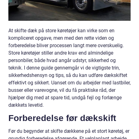
At skifte dæk på store køretøjer kan virke som en
kompliceret opgave, men med den rette viden og
forberedelse bliver processen langt mere overskuelig.
Store køretøjer stiller andre krav end almindelige
personbiler, både hvad angår udstyr, sikkerhed og
teknik. I denne guide gennemgår vi de vigtigste trin,
sikkerhedshensyn og tips, så du kan udføre dækskiftet
effektivt og sikkert. Uanset om du arbejder med lastbiler,
busser eller varevogne, vil du få praktiske råd, der
hjælper dig med at spare tid, undgå fejl og forlænge
dækkets levetid.
Forberedelse før dækskift
Før du begynder at skifte dækkene på et stort køretøj, er
grundig forberedelse afgørende. Et velplanlagt arbejde