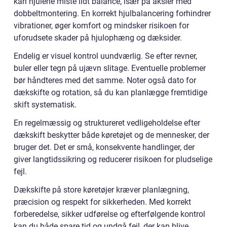
kan hjulene miste lidt balance, især på aksler med
dobbeltmontering. En korrekt hjulbalancering forhindrer
vibrationer, øger komfort og mindsker risikoen for
uforudsete skader på hjulophæng og dæksider.
Endelig er visuel kontrol uundværlig. Se efter revner,
buler eller tegn på ujævn slitage. Eventuelle problemer
bør håndteres med det samme. Noter også dato for
dækskifte og rotation, så du kan planlægge fremtidige
skift systematisk.
En regelmæssig og struktureret vedligeholdelse efter
dækskift beskytter både køretøjet og de mennesker, der
bruger det. Det er små, konsekvente handlinger, der
giver langtidssikring og reducerer risikoen for pludselige
fejl.
Dækskifte på store køretøjer kræver planlægning,
præcision og respekt for sikkerheden. Med korrekt
forberedelse, sikker udførelse og efterfølgende kontrol
kan du både spare tid og undgå fejl, der kan blive