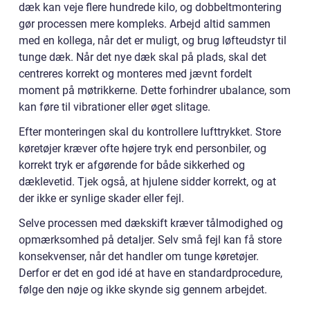
dæk kan veje flere hundrede kilo, og dobbeltmontering
gør processen mere kompleks. Arbejd altid sammen
med en kollega, når det er muligt, og brug løfteudstyr til
tunge dæk. Når det nye dæk skal på plads, skal det
centreres korrekt og monteres med jævnt fordelt
moment på møtrikkerne. Dette forhindrer ubalance, som
kan føre til vibrationer eller øget slitage.
Efter monteringen skal du kontrollere lufttrykket. Store
køretøjer kræver ofte højere tryk end personbiler, og
korrekt tryk er afgørende for både sikkerhed og
dæklevetid. Tjek også, at hjulene sidder korrekt, og at
der ikke er synlige skader eller fejl.
Selve processen med dækskift kræver tålmodighed og
opmærksomhed på detaljer. Selv små fejl kan få store
konsekvenser, når det handler om tunge køretøjer.
Derfor er det en god idé at have en standardprocedure,
følge den nøje og ikke skynde sig gennem arbejdet.