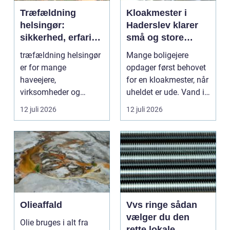
Træfældning
Kloakmester i
helsingør:
Haderslev klarer
sikkerhed, erfaring
små og store
og gode løsninger
akutte opgaver
træfældning helsingør
Mange boligejere
i nordsjælland
er for mange
opdager først behovet
haveejere,
for en kloakmester, når
virksomheder og
uheldet er ude. Vand i
grundejerforeninger et
k...
12 juli 2026
12 juli 2026
nødvendigt skri...
Olieaffald
Vvs ringe sådan
vælger du den
Olie bruges i alt fra
rette lokale