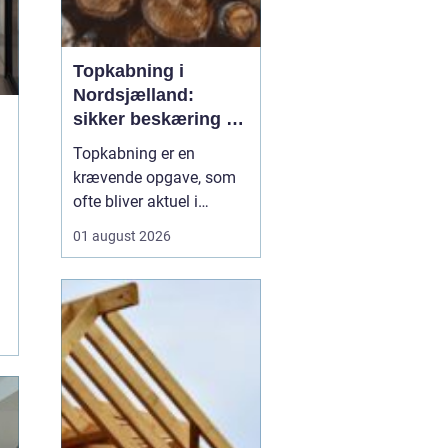
Topkabning i
Nordsjælland:
sikker beskæring af
store træer
Topkabning er en
krævende opgave, som
ofte bliver aktuel i
villahaver,
01 august 2026
sommerhusområder og
langs veje i
Nordsjælland. Store
træer kan give skygge,
læ og charme, men de
kan også udvikle sig til
en risiko, hvis de st...