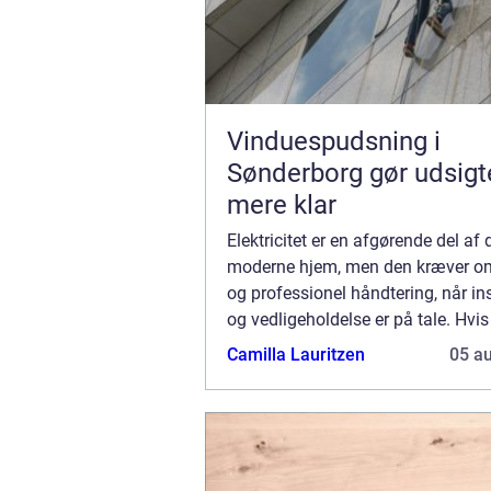
Vinduespudsning i
Sønderborg gør udsigt
mere klar
Elektricitet er en afgørende del af 
moderne hjem, men den kræver o
og professionel håndtering, når ins
og vedligeholdelse er på tale. Hvis
Helsingør og står overfor en el-opg
Camilla Lauritzen
05 a
essentielt at vælge den rette ele...