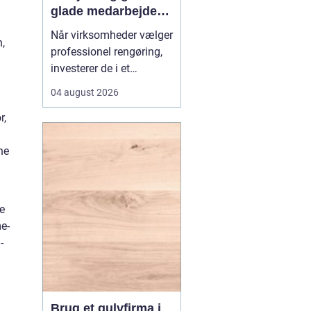
glade medarbejdere
med
Når virksomheder vælger
n,
erhvervsrengøring i
professionel rengøring,
Farvskov
investerer de i et
arbejdsmiljø, hvor
04 august 2026
medarbejdere trives, og
r,
kunder får et godt
førstehåndsindtryk.
ne
Mange lokale
virksomheder vælger
samarbejde med sp...
ge
e-
-
Brug et gulvfirma i