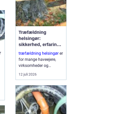
Træfældning
helsingør:
sikkerhed, erfaring
og gode løsninger i
r
træfældning helsingør
er
nordsjælland
for mange haveejere,
virksomheder og
grundejerforeninger et
12 juli 2026
nødvendigt skridt for at
holde udearealer sunde,
sikre og pæne. Når et
træ bliver for højt, sygt
e...