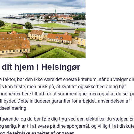
l dit hjem i Helsingør
faktor, bør den ikke være det eneste kriterium, når du vælger di
ris kan friste, men husk på, at kvalitet og sikkerhed aldrig bør
 indhenter flere tilbud for at sammenligne, men også at du ser p
ilbyder. Dette inkluderer garantier for arbejdet, anvendelsen af
idsestimering.
ørende, og du bør føle dig tryg ved den elektriker, du vælger. E
 ærlig, klar til at svare på dine spørgsmål, og villig til at diskut
 og de tekniske aspekter af opgaven.