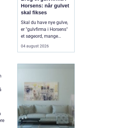
Horsens: når gulvet
skal fikses
Skal du have nye gulve,
er "gulvfirma i Horsens"
et søgeord, mange
bruger, når de står
04 august 2026
overfor et nyt gulvprojekt
i hjemmet eller
virksomheden. Når du
søger efter et erfarent
n
gulvfirma i området,
handler det typi...
å
n
ere