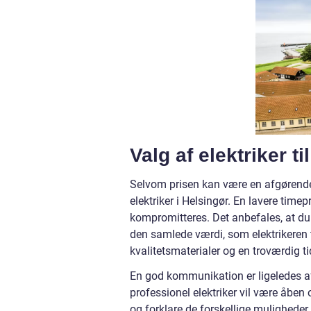
Valg af elektriker ti
Selvom prisen kan være en afgørende 
elektriker i Helsingør. En lavere timep
kompromitteres. Det anbefales, at du
den samlede værdi, som elektrikeren t
kvalitetsmaterialer og en troværdig t
En god kommunikation er ligeledes afg
professionel elektriker vil være åben og
og forklare de forskellige muligheder