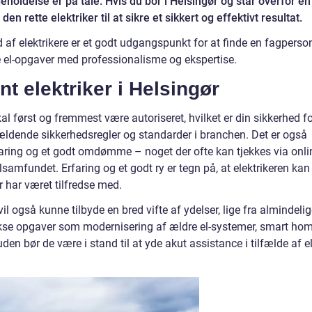
geholdelse er på tale. Hvis du bor i Helsingør og står overfor en
en rette elektriker til at sikre et sikkert og effektivt resultat.
d af elektrikere er et godt udgangspunkt for at finde en fagperso
ne el-opgaver med professionalisme og ekspertise.
nt elektriker i Helsingør
al først og fremmest være autoriseret, hvilket er din sikkerhed fo
gældende sikkerhedsregler og standarder i branchen. Det er også
 erfaring og et godt omdømme – noget der ofte kan tjekkes via onli
lsamfundet. Erfaring og et godt ry er tegn på, at elektrikeren kan
r har været tilfredse med.
vil også kunne tilbyde en bred vifte af ydelser, lige fra almindeli
ekse opgaver som modernisering af ældre el-systemer, smart hom
den bør de være i stand til at yde akut assistance i tilfælde af el