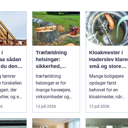
 i
Træfældning
Kloakmester i
ådan
helsingør:
Haderslev klare
 du den
sikkerhed,
små og store
agmand til
erfaring og gode
akutte opgaver
g tømrer
træfældning
Mange boligejere
jekt
løsninger i
 forskellen
helsingør er for
opdager først
nordsjælland
geri, der
mange haveejere,
behovet for en
rtier, og et
virksomheder og
kloakmester, når
er hurtigt ...
grundejerforeninger
uheldet er ude.
26
12 juli 2026
12 juli 2026
et nødvendigt skri...
Vand i k...