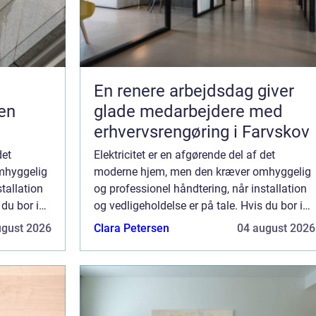
En renere arbejdsdag giver
en
glade medarbejdere med
erhvervsrengøring i Farvskov
det
Elektricitet er en afgørende del af det
mhyggelig
moderne hjem, men den kræver omhyggelig
tallation
og professionel håndtering, når installation
 du bor i
og vedligeholdelse er på tale. Hvis du bor i
ave, er det
Helsingør og står overfor en el-opgave, er det
ugust 2026
Clara Petersen
04 august 2026
essentielt at vælge den rette ele...