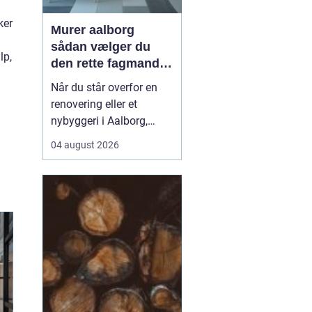
ker
Murer aalborg
sådan vælger du
lp,
den rette fagmand
til dit næste projekt
Når du står overfor en
renovering eller et
nybyggeri i Aalborg,
spiller valget af murer en
04 august 2026
stor rolle for både
kvalitet, pris og tidsplan.
En dygtig murer kan
forvandle en slidt bolig
til et moderne og
holdbart hjem, mens det
modsatte kan give dyre
r...