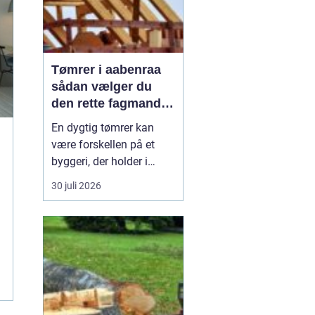
Tømrer i aabenraa
sådan vælger du
den rette fagmand
til dit projekt
En dygtig tømrer kan
være forskellen på et
byggeri, der holder i
årtier, og et projekt, der
30 juli 2026
hurtigt giver problemer.
Når du bor i eller
omkring Aabenraa, har
du mange muligheder,
men hvordan finder du
den rigtige
samarbejdspartner til nyt
tag, vindue...