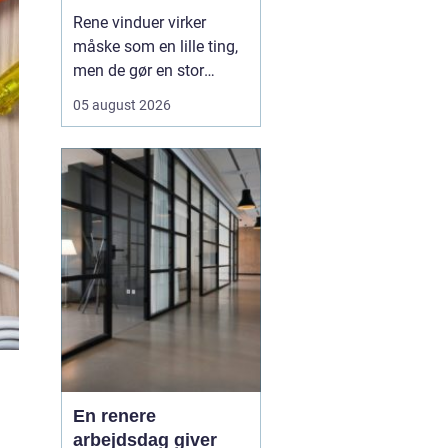
Rene vinduer virker
måske som en lille ting,
men de gør en stor
forskel for både
05 august 2026
arbejdsmiljø og privatliv.
Sollyset slipper lettere
ind, rummene virker
større, og både
medarbejdere, kunder og
gæster f&ari...
En renere
arbejdsdag giver