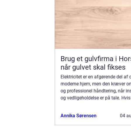
Brug et gulvfirma i Ho
når gulvet skal fikses
Elektricitet er en afgørende del af 
moderne hjem, men den kræver o
og professionel håndtering, når ins
og vedligeholdelse er på tale. Hvis
Helsingør og står overfor en el-opg
essentielt at vælge den rette ele...
Annika Sørensen
04 a