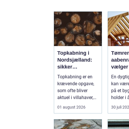
Topkabning i
Tømrer
Nordsjælland:
aabenraa s
sikker
vælger
beskæring af
rette f
Topkabning er en
En dygti
store træer
dit pro
krævende opgave,
kan være
som ofte bliver
på et byg
aktuel i villahaver,
holder i å
sommerhusområder
projekt, d
01 august 2026
30 juli 20
...