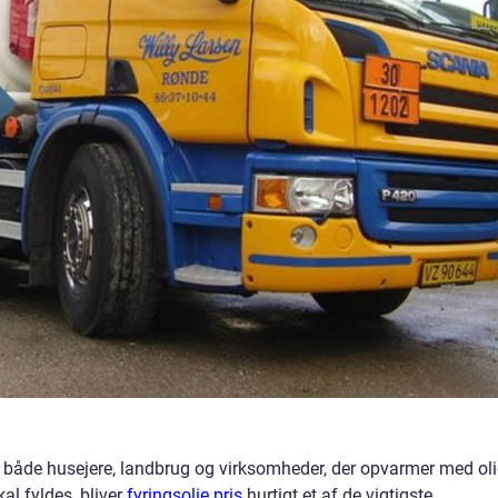
or både husejere, landbrug og virksomheder, der opvarmer med oli
al fyldes, bliver
fyringsolie pris
hurtigt et af de vigtigste