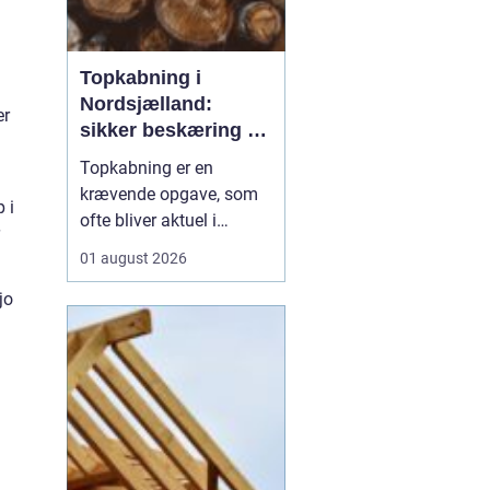
Topkabning i
Nordsjælland:
er
sikker beskæring af
store træer
Topkabning er en
krævende opgave, som
 i
ofte bliver aktuel i
villahaver,
01 august 2026
sommerhusområder og
jo
langs veje i
Nordsjælland. Store
træer kan give skygge,
læ og charme, men de
kan også udvikle sig til
en risiko, hvis de st...