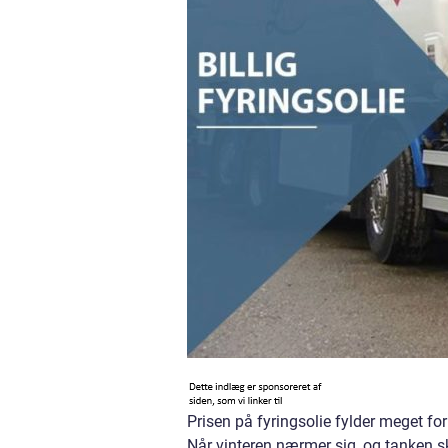
Prisen på fyringsolie fylder meget f
Når vinteren nærmer sig, og tanken sk