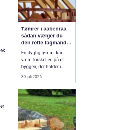
Tømrer i aabenraa
sådan vælger du
den rette fagmand
til dit projekt
jek
En dygtig tømrer kan
være forskellen på et
byggeri, der holder i
årtier, og et projekt, der
30 juli 2026
hurtigt giver problemer.
Når du bor i eller
omkring Aabenraa, har
du mange muligheder,
 er
men hvordan finder du
den rigtige
samarbejdspartner til nyt
tag, vindue...