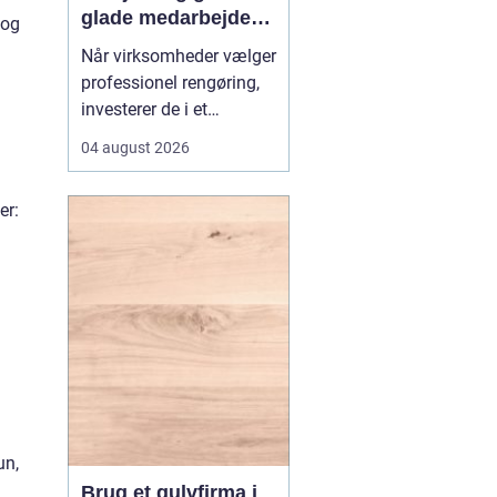
glade medarbejdere
 og
med
Når virksomheder vælger
erhvervsrengøring i
professionel rengøring,
Farvskov
investerer de i et
arbejdsmiljø, hvor
04 august 2026
medarbejdere trives, og
kunder får et godt
er:
førstehåndsindtryk.
Mange lokale
virksomheder vælger
samarbejde med sp...
un,
Brug et gulvfirma i