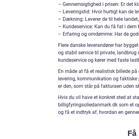
– Gennemsigtighed i prisen: Er det klar
– Leveringstid: Hvor hurtigt kan de lev
– Dækning: Leverer de til hele landet
– Kundeservice: Kan du få fat i dem t
– Erfaring og omdømme: Har de gode
Flere danske leverandører har bygget 
og stabil service til private, landbru
kundeservice og kører med faste lastbi
En måde at få et realistisk billede 
levering, kommunikation og faktiske 
er den, som står på fakturaen uden skj
Hvis du vil have et konkret sted at 
billigfyringsoliedanmark.dk som et o
og få et indtryk af, hvordan en genne
Få 