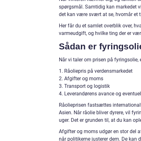
spørgsmål. Samtidig kan markedet virk
det kan være svært at se, hvornår et til
Her får du et samlet overblik over, hv
varmeudgift, og hvilke ting der er væ
Sådan er fyringsoli
Når vi taler om prisen på fyringsolie,
1. Råoliepris på verdensmarkedet
2. Afgifter og moms
3. Transport og logistik
4. Leverandørens avance og eventuell
Råolieprisen fastsættes internationalt 
Asien. Når råolie bliver dyrere, vil fy
uger. Det er grunden til, at du kan op
Afgifter og moms udgør en stor del af
når politikerne justerer dem. De kan