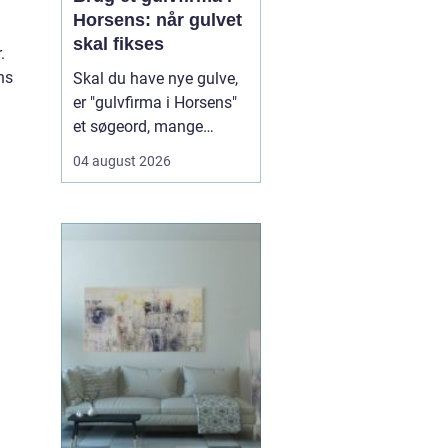
Horsens: når gulvet
skal fikses
.
ns
Skal du have nye gulve,
er "gulvfirma i Horsens"
et søgeord, mange
bruger, når de står
04 august 2026
overfor et nyt gulvprojekt
i hjemmet eller
virksomheden. Når du
søger efter et erfarent
gulvfirma i området,
handler det typi...