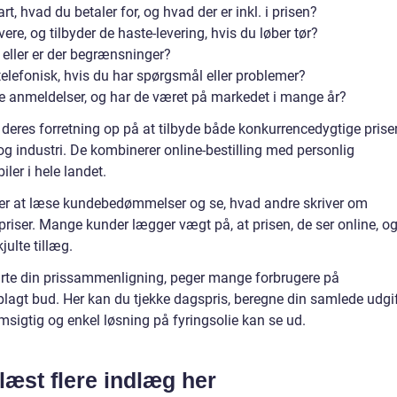
t, hvad du betaler for, og hvad der er inkl. i prisen?
ere, og tilbyder de haste-levering, hvis du løber tør?
, eller er der begrænsninger?
elefonisk, hvis du har spørgsmål eller problemer?
 anmeldelser, og har de været på markedet i mange år?
deres forretning op på at tilbyde både konkurrencedygtige prise
g og industri. De kombinerer online-bestilling med personlig
ler i hele landet.
på er at læse kundebedømmelser og se, hvad andre skriver om
priser. Mange kunder lægger vægt på, at prisen, de ser online, o
ulte tillæg.
starte din prissammenligning, peger mange forbrugere på
plagt bud. Her kan du tjekke dagspris, beregne din samlede udgi
msigtig og enkel løsning på fyringsolie kan se ud.
læst flere indlæg her