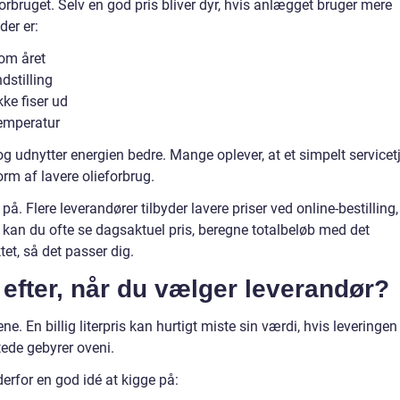
orbruget. Selv en god pris bliver dyr, hvis anlægget bruger mere
der er:
 om året
dstilling
kke fiser ud
emperatur
e og udnytter energien bedre. Mange oplever, at et simpelt servicet
orm af lavere olieforbrug.
på. Flere leverandører tilbyder lavere priser ved online-bestilling,
r kan du ofte se dagsaktuel pris, beregne totalbeløb med det
et, så det passer dig.
efter, når du vælger leverandør?
ne. En billig literpris kan hurtigt miste sin værdi, hvis leveringen
ede gebyrer oveni.
derfor en god idé at kigge på: