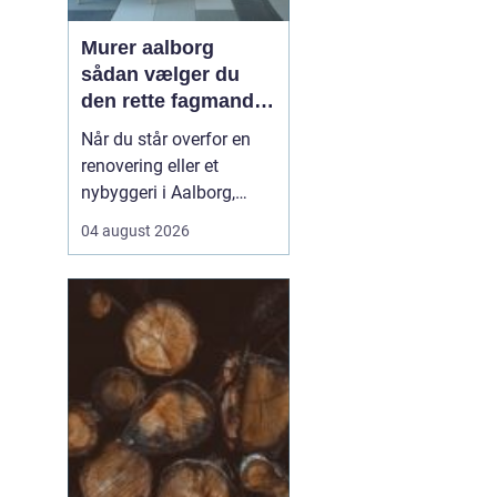
Murer aalborg
sådan vælger du
den rette fagmand
til dit næste projekt
Når du står overfor en
renovering eller et
nybyggeri i Aalborg,
spiller valget af murer en
04 august 2026
stor rolle for både
kvalitet, pris og tidsplan.
En dygtig murer kan
forvandle en slidt bolig
til et moderne og
holdbart hjem, mens det
modsatte kan give dyre
r...