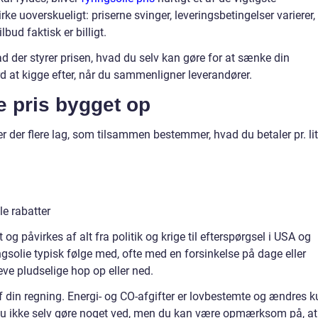
e uoverskueligt: priserne svinger, leveringsbetingelser varierer,
bud faktisk er billigt.
ad der styrer prisen, hvad du selv kan gøre for at sænke din
rd at kigge efter, når du sammenligner leverandører.
e pris bygget op
 er der flere lag, som tilsammen bestemmer, hvad du betaler pr. lit
e rabatter
og påvirkes af alt fra politik og krige til efterspørgsel i USA og
ringsolie typisk følge med, ofte med en forsinkelse på dage eller
leve pludselige hop op eller ned.
 din regning. Energi- og CO-afgifter er lovbestemte og ændres k
 du ikke selv gøre noget ved, men du kan være opmærksom på, at