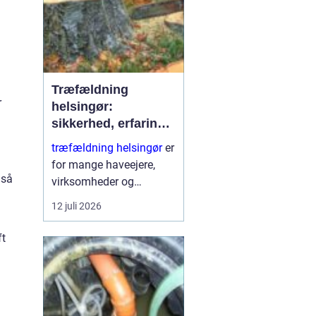
Træfældning
r
helsingør:
sikkerhed, erfaring
og gode løsninger i
træfældning helsingør
er
nordsjælland
for mange haveejere,
gså
virksomheder og
grundejerforeninger et
12 juli 2026
nødvendigt skridt for at
holde udearealer sunde,
ft
sikre og pæne. Når et
træ bliver for højt, sygt
e...