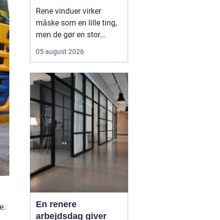
Rene vinduer virker
måske som en lille ting,
men de gør en stor
forskel for både
05 august 2026
arbejdsmiljø og privatliv.
Sollyset slipper lettere
ind, rummene virker
større, og både
medarbejdere, kunder og
gæster f&ari...
En renere
e.
arbejdsdag giver