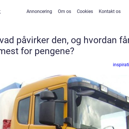
k
Annoncering
Om os
Cookies
Kontakt os
hvad påvirker den, og hvordan få
mest for pengene?
inspirat