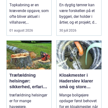
af store træer
til dit projekt
Topkabning er en
En dygtig tømrer kan
krævende opgave, som
være forskellen på et
ofte bliver aktuel i
byggeri, der holder i
villahaver,
årtier, og et projekt, der
sommerhusområder ...
hurtigt ...
01 august 2026
30 juli 2026
Træfældning
Kloakmester i
helsingør:
Haderslev klarer
sikkerhed, erfaring
små og store
og gode løsninger
akutte opgaver
træfældning helsingør
Mange boligejere
i nordsjælland
er for mange
opdager først behovet
haveejere,
for en kloakmester, når