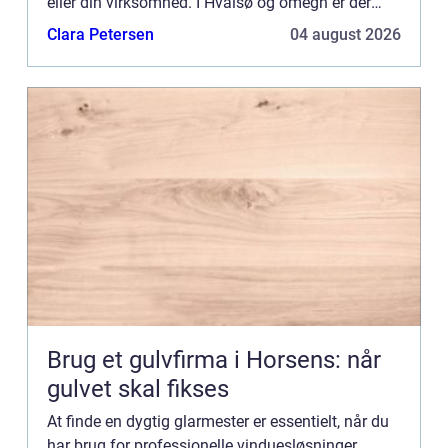
eller din virksomhed. I Hvalsø og omegn er der
heldigvis hjælp at hente f...
Clara Petersen
04 august 2026
Brug et gulvfirma i Horsens: når
gulvet skal fikses
At finde en dygtig glarmester er essentielt, når du
har brug for professionelle vinduesløsninger,