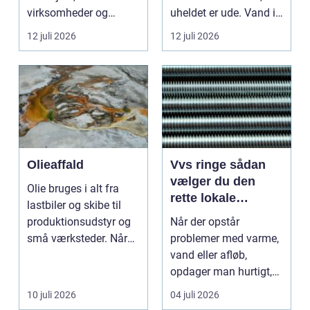
virksomheder og
uheldet er ude. Vand i
grundejerforeninger et
k...
12 juli 2026
12 juli 2026
nødvendigt skri...
Olieaffald
Vvs ringe sådan
vælger du den
Olie bruges i alt fra
rette lokale
lastbiler og skibe til
installatør
produktionsudstyr og
Når der opstår
små værksteder. Når
problemer med varme,
olien har gjor...
vand eller afløb,
opdager man hurtigt,
hvor afhængig
10 juli 2026
04 juli 2026
hverdagen e...