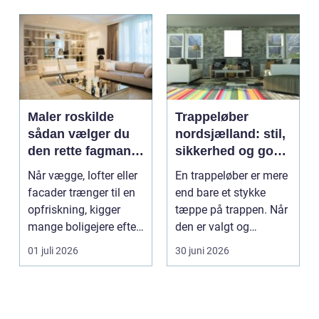
Maler roskilde
Trappeløber
sådan vælger du
nordsjælland: stil,
den rette fagmand
sikkerhed og god
til opgaven
akustik i hjemmet
Når vægge, lofter eller
En trappeløber er mere
facader trænger til en
end bare et stykke
opfriskning, kigger
tæppe på trappen. Når
mange boligejere efter
den er valgt og
en maler R...
monteret rigtigt, gi...
01 juli 2026
30 juni 2026