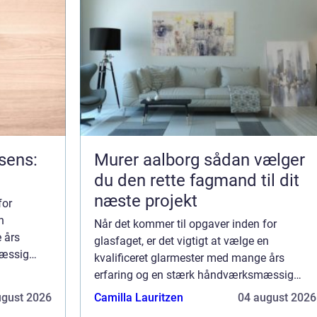
rsens:
Murer aalborg sådan vælger
du den rette fagmand til dit
næste projekt
for
n
Når det kommer til opgaver inden for
 års
glasfaget, er det vigtigt at vælge en
mæssig
kvalificeret glarmester med mange års
yder netop
erfaring og en stærk håndværksmæssig
faglighed. Glarmester i Virum tilbyder netop
ugust 2026
Camilla Lauritzen
04 august 2026
dette, og sik...