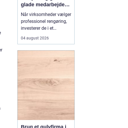
glade medarbejdere
med
Når virksomheder vælger
erhvervsrengøring i
professionel rengøring,
Farvskov
investerer de i et
e
arbejdsmiljø, hvor
04 august 2026
medarbejdere trives, og
kunder får et godt
er
førstehåndsindtryk.
Mange lokale
virksomheder vælger
samarbejde med sp...
n
Brug et gulvfirma i