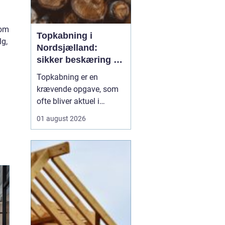
som
Topkabning i
lg,
Nordsjælland:
sikker beskæring af
store træer
Topkabning er en
krævende opgave, som
ofte bliver aktuel i
villahaver,
01 august 2026
sommerhusområder og
langs veje i
Nordsjælland. Store
træer kan give skygge,
læ og charme, men de
kan også udvikle sig til
en risiko, hvis de st...