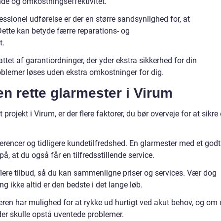
de og omkostningseffektivitet.
sionel udførelse er der en større sandsynlighed for, at
Dette kan betyde færre reparations- og
t.
ttet af garantiordninger, der yder ekstra sikkerhed for din
problemer løses uden ekstra omkostninger for dig.
n rette glarmester i Virum
projekt i Virum, er der flere faktorer, du bør overveje for at sikre 
eferencer og tidligere kundetilfredshed. En glarmester med et godt
å, at du også får en tilfredsstillende service.
 flere tilbud, så du kan sammenligne priser og services. Vær dog
g ikke altid er den bedste i det lange løb.
ren har mulighed for at rykke ud hurtigt ved akut behov, og om 
 der skulle opstå uventede problemer.