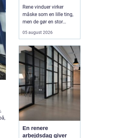
Rene vinduer virker
måske som en lille ting,
men de gør en stor
forskel for både
05 august 2026
arbejdsmiljø og privatliv.
Sollyset slipper lettere
ind, rummene virker
større, og både
medarbejdere, kunder og
gæster f&ari...
,
på,
En renere
arbejdsdag giver