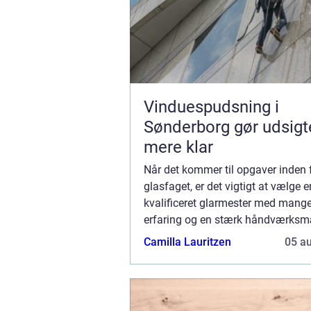
Vinduespudsning i
Sønderborg gør udsigt
mere klar
Når det kommer til opgaver inden 
glasfaget, er det vigtigt at vælge e
kvalificeret glarmester med mange
erfaring og en stærk håndværks
faglighed. Glarmester i Virum tilb
Camilla Lauritzen
05 a
dette, og sik...