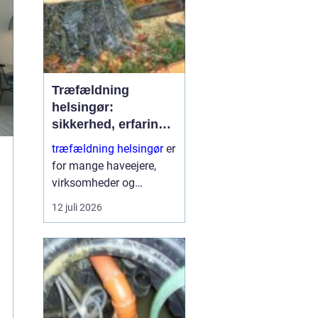
Træfældning
helsingør:
sikkerhed, erfaring
og gode løsninger i
træfældning helsingør
er
nordsjælland
for mange haveejere,
virksomheder og
grundejerforeninger et
12 juli 2026
nødvendigt skridt for at
holde udearealer sunde,
sikre og pæne. Når et
træ bliver for højt, sygt
e...