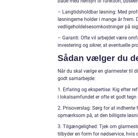
både med hensyn til funktion, udseen
– Langtidsholdbar løsning: Med profes
løsningerne holder i mange år frem. 
vedligeholdelsesomkostninger på sig
– Garanti: Ofte vil arbejdet være omfa
investering og sikrer, at eventuelle 
Sådan vælger du de
Når du skal vælge en glarmester til dit 
godt samarbejde:
1. Erfaring og ekspertise: Kig efter r
i lokalsamfundet er ofte et godt tegn p
2. Prisoverslag: Sørg for at indhente
opmærksom på, at den billigste løsnin
3. Tilgængelighed: Tjek om glarmeste
tilbyder en form for nødservice, hvis