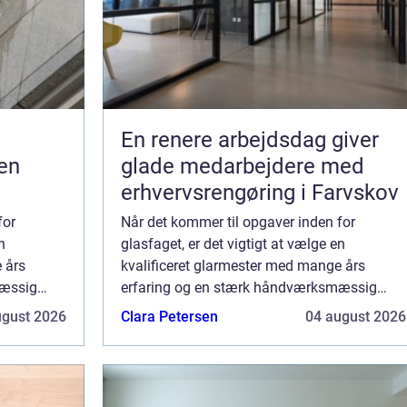
En renere arbejdsdag giver
en
glade medarbejdere med
erhvervsrengøring i Farvskov
for
Når det kommer til opgaver inden for
n
glasfaget, er det vigtigt at vælge en
 års
kvalificeret glarmester med mange års
mæssig
erfaring og en stærk håndværksmæssig
yder netop
faglighed. Glarmester i Virum tilbyder netop
ugust 2026
Clara Petersen
04 august 2026
dette, og sik...