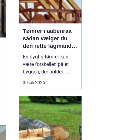
Tømrer i aabenraa
sådan vælger du
den rette fagmand
til dit projekt
En dygtig tømrer kan
være forskellen på et
byggeri, der holder i
årtier, og et projekt, der
30 juli 2026
hurtigt giver problemer.
Når du bor i eller
omkring Aabenraa, har
du mange muligheder,
men hvordan finder du
den rigtige
samarbejdspartner til nyt
tag, vindue...