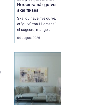
Horsens: når gulvet
skal fikses
Skal du have nye gulve,
er "gulvfirma i Horsens"
et søgeord, mange
bruger, når de står
04 august 2026
overfor et nyt gulvprojekt
i hjemmet eller
virksomheden. Når du
søger efter et erfarent
gulvfirma i området,
handler det typi...
g