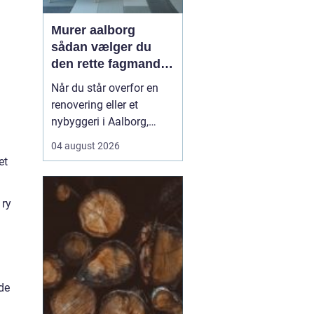
Murer aalborg
sådan vælger du
den rette fagmand
til dit næste projekt
Når du står overfor en
renovering eller et
nybyggeri i Aalborg,
spiller valget af murer en
04 august 2026
stor rolle for både
et
kvalitet, pris og tidsplan.
En dygtig murer kan
 ry
forvandle en slidt bolig
til et moderne og
holdbart hjem, mens det
modsatte kan give dyre
r...
de