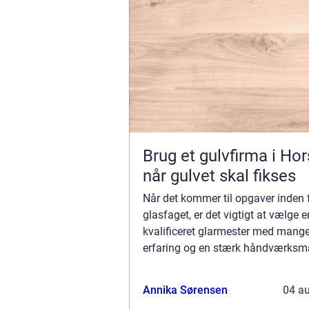
Brug et gulvfirma i Ho
når gulvet skal fikses
Når det kommer til opgaver inden 
glasfaget, er det vigtigt at vælge e
kvalificeret glarmester med mange
erfaring og en stærk håndværks
faglighed. Glarmester i Virum tilb
dette, og sik...
Annika Sørensen
04 a