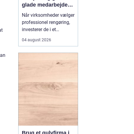
glade medarbejdere
med
Når virksomheder vælger
erhvervsrengøring i
professionel rengøring,
Farvskov
investerer de i et
at
arbejdsmiljø, hvor
04 august 2026
medarbejdere trives, og
kunder får et godt
kan
førstehåndsindtryk.
Mange lokale
virksomheder vælger
samarbejde med sp...
Brug et gulvfirma i