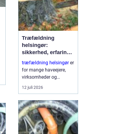
Træfældning
helsingør:
sikkerhed, erfaring
og gode løsninger i
træfældning helsingør
er
nordsjælland
for mange haveejere,
virksomheder og
grundejerforeninger et
12 juli 2026
nødvendigt skridt for at
holde udearealer sunde,
sikre og pæne. Når et
træ bliver for højt, sygt
e...