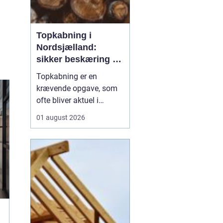
Topkabning i
Nordsjælland:
sikker beskæring af
store træer
Topkabning er en
krævende opgave, som
ofte bliver aktuel i
villahaver,
01 august 2026
sommerhusområder og
langs veje i
Nordsjælland. Store
træer kan give skygge,
læ og charme, men de
kan også udvikle sig til
en risiko, hvis de st...