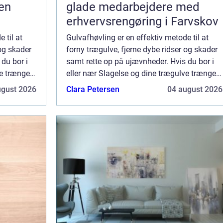
en
glade medarbejdere med
erhvervsrengøring i Farvskov
 til at
Gulvafhøvling er en effektiv metode til at
 og skader
forny trægulve, fjerne dybe ridser og skader
du bor i
samt rette op på ujævnheder. Hvis du bor i
ve trænger
eller nær Slagelse og dine trægulve trænger
ng måske
til et frisk pust, så er gulvafhøvling måske
ugust 2026
Clara Petersen
04 august 2026
lige det, du har brug for. Den...