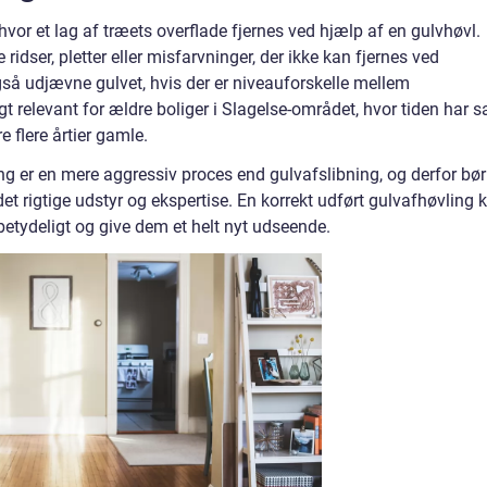
hvor et lag af træets overflade fjernes ved hjælp af en gulvhøvl.
ridser, pletter eller misfarvninger, der ikke kan fjernes ved
gså udjævne gulvet, hvis der er niveauforskelle mellem
 relevant for ældre boliger i Slagelse-området, hvor tiden har s
 flere årtier gamle.
ling er en mere aggressiv proces end gulvafslibning, og derfor bør
et rigtige udstyr og ekspertise. En korrekt udført gulvafhøvling 
betydeligt og give dem et helt nyt udseende.