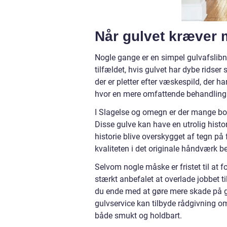
Når gulvet kræver 
Nogle gange er en simpel gulvafslibnin
tilfældet, hvis gulvet har dybe ridser 
der er pletter efter væskespild, der h
hvor en mere omfattende behandling e
I Slagelse og omegn er der mange bol
Disse gulve kan have en utrolig histo
historie blive overskygget af tegn på 
kvaliteten i det originale håndværk b
Selvom nogle måske er fristet til at f
stærkt anbefalet at overlade jobbet ti
du ende med at gøre mere skade på gul
gulvservice kan tilbyde rådgivning om d
både smukt og holdbart.