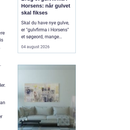
Horsens: når gulvet
skal fikses
Skal du have nye gulve,
er "gulvfirma i Horsens"
ære
et søgeord, mange
is
bruger, når de står
,
04 august 2026
overfor et nyt gulvprojekt
i hjemmet eller
.
virksomheden. Når du
søger efter et erfarent
gulvfirma i området,
er.
handler det typi...
kan
er