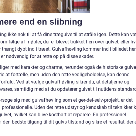
mere end en slibning
g ikke nok til at få dine trægulve til at stråle igen. Dette kan v
som følge af møbler, der er blevet trukket hen over gulvet, eller hv
ar trængt dybt ind i træet. Gulvafhøvling kommer ind i billedet her
r nødvendig for at rette op på disse skader.
iger med karakter og charme, herunder også de historiske gulve
rie at fortælle, men uden den rette vedligeholdelse, kan denne
forfald. Ved at vælge gulvafhøvling sikrer du, at detaljerne og
evares, samtidig med at du opdaterer gulvet til nutidens standard
orsøge sig med gulvafhøvling som et gør-det-selv-projekt, er det
l professionelle. Uden det rette udstyr og kendskab til teknikker 
vet, hvilket kan blive kostbart at reparere. En professionel
en bedste tilgang til dit gulvs tilstand og sikre et resultat, der 