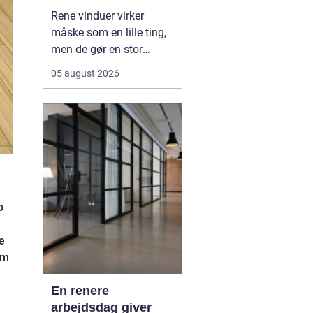
Rene vinduer virker
måske som en lille ting,
men de gør en stor
forskel for både
05 august 2026
arbejdsmiljø og privatliv.
Sollyset slipper lettere
ind, rummene virker
større, og både
medarbejdere, kunder og
gæster f&ari...
p
e
om
En renere
arbejdsdag giver