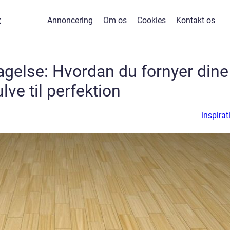
k
Annoncering
Om os
Cookies
Kontakt os
agelse: Hvordan du fornyer dine
lve til perfektion
inspirat