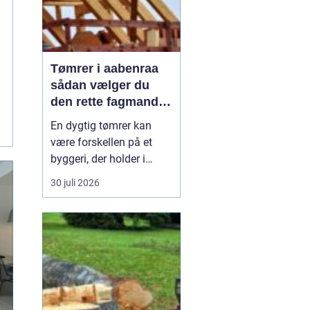
Tømrer i aabenraa
sådan vælger du
den rette fagmand
til dit projekt
En dygtig tømrer kan
være forskellen på et
byggeri, der holder i
årtier, og et projekt, der
30 juli 2026
hurtigt giver problemer.
Når du bor i eller
omkring Aabenraa, har
du mange muligheder,
men hvordan finder du
den rigtige
samarbejdspartner til nyt
tag, vindue...