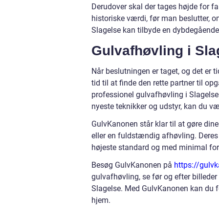
Derudover skal der tages højde for f
historiske værdi, før man beslutter, o
Slagelse kan tilbyde en dybdegående v
Gulvafhøvling i Sl
Når beslutningen er taget, og det er ti
tid til at finde den rette partner til 
professionel gulvafhøvling i Slagels
nyeste teknikker og udstyr, kan du væ
GulvKanonen står klar til at gøre di
eller en fuldstændig afhøvling. Deres 
højeste standard og med minimal forst
Besøg GulvKanonen på
https://gulv
gulvafhøvling, se før og efter billeder 
Slagelse. Med GulvKanonen kan du forve
hjem.