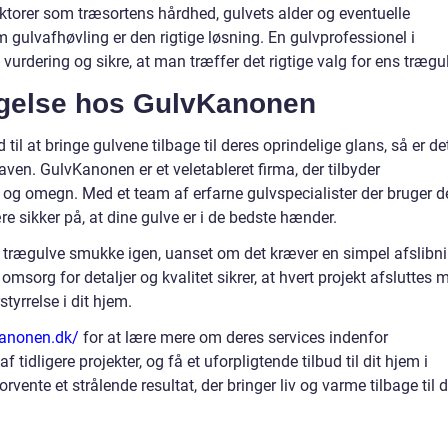
aktorer som træsortens hårdhed, gulvets alder og eventuelle
m gulvafhøvling er den rigtige løsning. En gulvprofessionel i
urdering og sikre, at man træffer det rigtige valg for ens trægul
agelse hos GulvKanonen
d til at bringe gulvene tilbage til deres oprindelige glans, så er de
opgaven. GulvKanonen er et veletableret firma, der tilbyder
e og omegn. Med et team af erfarne gulvspecialister der bruger d
re sikker på, at dine gulve er i de bedste hænder.
ne trægulve smukke igen, uanset om det kræver en simpel afslibn
omsorg for detaljer og kvalitet sikrer, at hvert projekt afsluttes 
yrrelse i dit hjem.
kanonen.dk/
for at lære mere om deres services indenfor
af tidligere projekter, og få et uforpligtende tilbud til dit hjem i
nte et strålende resultat, der bringer liv og varme tilbage til d