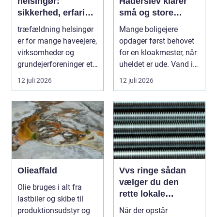
helsingør:
Haderslev klarer
sikkerhed, erfaring
små og store
og gode løsninger i
akutte opgaver
træfældning helsingør
Mange boligejere
nordsjælland
er for mange haveejere,
opdager først behovet
virksomheder og
for en kloakmester, når
grundejerforeninger et
uheldet er ude. Vand i
nødvendigt skri...
k...
12 juli 2026
12 juli 2026
Olieaffald
Vvs ringe sådan
vælger du den
Olie bruges i alt fra
rette lokale
lastbiler og skibe til
installatør
produktionsudstyr og
Når der opstår