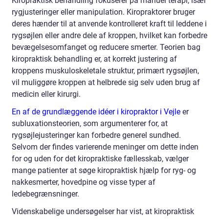
Kiropraktisk behandling fokuserer på manuel terapi, især
rygjusteringer eller manipulation. Kiropraktorer bruger
deres hænder til at anvende kontrolleret kraft til leddene i
rygsøjlen eller andre dele af kroppen, hvilket kan forbedre
bevægelsesomfanget og reducere smerter. Teorien bag
kiropraktisk behandling er, at korrekt justering af
kroppens muskuloskeletale struktur, primært rygsøjlen,
vil muliggøre kroppen at helbrede sig selv uden brug af
medicin eller kirurgi.
En af de grundlæggende idéer i kiropraktor i Vejle
er
subluxationsteorien, som argumenterer for, at
rygsøjlejusteringer kan forbedre generel sundhed.
Selvom der findes varierende meninger om dette inden
for og uden for det kiropraktiske fællesskab, vælger
mange patienter at søge kiropraktisk hjælp for ryg- og
nakkesmerter, hovedpine og visse typer af
ledebegrænsninger.
Videnskabelige undersøgelser har vist, at kiropraktisk