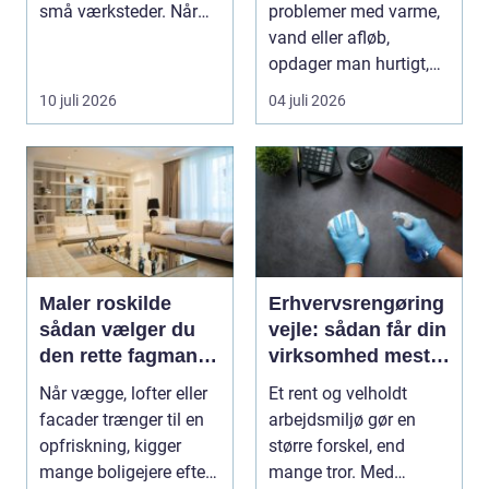
små værksteder. Når
problemer med varme,
olien har gjor...
vand eller afløb,
opdager man hurtigt,
hvor afhængig
10 juli 2026
04 juli 2026
hverdagen e...
Maler roskilde
Erhvervsrengøring
sådan vælger du
vejle: sådan får din
den rette fagmand
virksomhed mest
til opgaven
ud af
Når vægge, lofter eller
Et rent og velholdt
rengøringsbudgett
facader trænger til en
arbejdsmiljø gør en
et
opfriskning, kigger
større forskel, end
mange boligejere efter
mange tror. Med