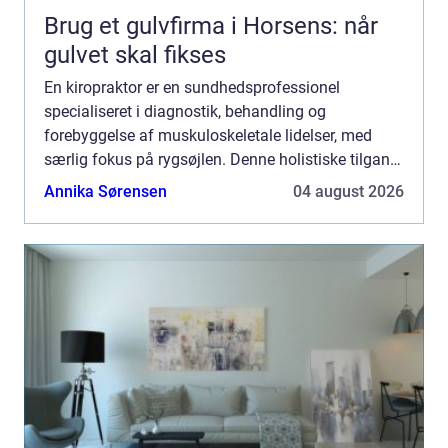
Brug et gulvfirma i Horsens: når
gulvet skal fikses
En kiropraktor er en sundhedsprofessionel
specialiseret i diagnostik, behandling og
forebyggelse af muskuloskeletale lidelser, med
særlig fokus på rygsøjlen. Denne holistiske tilgang
til kroppens velvære arbejder ud fra den f...
Annika Sørensen
04 august 2026