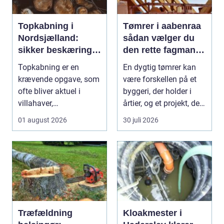
Topkabning i
Tømrer i aabenraa
Nordsjælland:
sådan vælger du
sikker beskæring
den rette fagmand
af store træer
til dit projekt
Topkabning er en
En dygtig tømrer kan
krævende opgave, som
være forskellen på et
ofte bliver aktuel i
byggeri, der holder i
villahaver,
årtier, og et projekt, der
sommerhusområder ...
hurtigt ...
01 august 2026
30 juli 2026
Træfældning
Kloakmester i