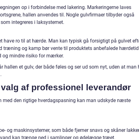
egningen op i forbindelse med lakering. Markeringerne laves
portsgrene, hallen anvendes til. Nogle gulvfirmaer tilbyder også
 som integreres i laksystemet.
et have ro til at hærde. Man kan typisk gå forsigtigt på gulvet eft
rd træning og kamp bør vente til produktets anbefalede hærdetid
d og mindre risiko for mærker.
år hallen et gulv, der både føles og ser ud som nyt, uden at man 
.
valg af professionel leverandør
Men med den rigtige hverdagspasning kan man udskyde næste
e- og maskinsystemer, som både fjerner snavs og skåner lakke
vand kan trænge ned i samlinger og ødelægge træet.