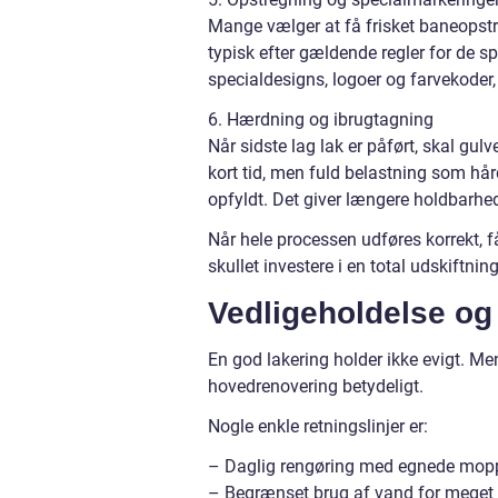
Mange vælger at få frisket baneopstr
typisk efter gældende regler for de s
specialdesigns, logoer og farvekoder,
6. Hærdning og ibrugtagning
Når sidste lag lak er påført, skal gulv
kort tid, men fuld belastning som hå
opfyldt. Det giver længere holdbarhe
Når hele processen udføres korrekt, f
skullet investere i en total udskiftning
Vedligeholdelse og 
En god lakering holder ikke evigt. 
hovedrenovering betydeligt.
Nogle enkle retningslinjer er:
– Daglig rengøring med egnede mopp
– Begrænset brug af vand for meget 