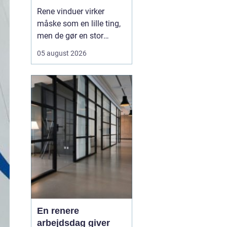
Rene vinduer virker
måske som en lille ting,
men de gør en stor
forskel for både
05 august 2026
arbejdsmiljø og privatliv.
Sollyset slipper lettere
ind, rummene virker
større, og både
medarbejdere, kunder og
gæster f&ari...
En renere
arbejdsdag giver