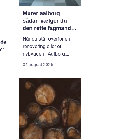
Murer aalborg
sådan vælger du
den rette fagmand
til dit næste projekt
Når du står overfor en
bde
renovering eller et
er.
nybyggeri i Aalborg,
spiller valget af murer en
04 august 2026
.
stor rolle for både
kvalitet, pris og tidsplan.
En dygtig murer kan
forvandle en slidt bolig
til et moderne og
holdbart hjem, mens det
modsatte kan give dyre
r...