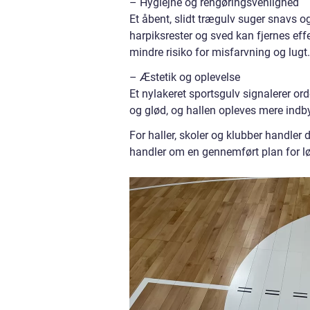
– Hygiejne og rengøringsvenlighed
Et åbent, slidt trægulv suger snavs og 
harpiksrester og sved kan fjernes eff
mindre risiko for misfarvning og lugt.
– Æstetik og oplevelse
Et nylakeret sportsgulv signalerer or
og glød, og hallen opleves mere indby
For haller, skoler og klubber handler 
handler om en gennemført plan for løb