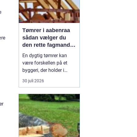
e
Tømrer i aabenraa
sådan vælger du
ære
den rette fagmand
til dit projekt
En dygtig tømrer kan
være forskellen på et
byggeri, der holder i
årtier, og et projekt, der
30 juli 2026
hurtigt giver problemer.
Når du bor i eller
omkring Aabenraa, har
er
du mange muligheder,
men hvordan finder du
g
den rigtige
samarbejdspartner til nyt
tag, vindue...