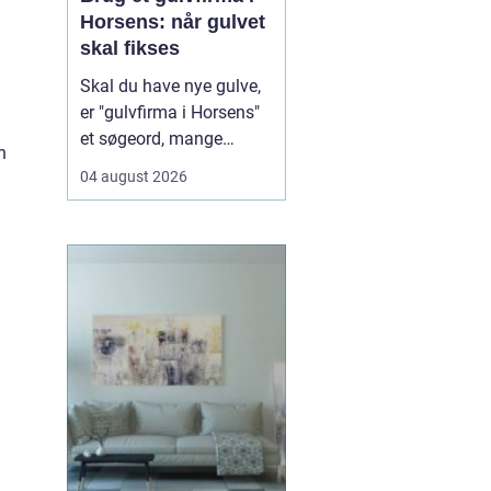
Horsens: når gulvet
skal fikses
Skal du have nye gulve,
er "gulvfirma i Horsens"
et søgeord, mange
n
bruger, når de står
04 august 2026
overfor et nyt gulvprojekt
i hjemmet eller
virksomheden. Når du
søger efter et erfarent
gulvfirma i området,
handler det typi...