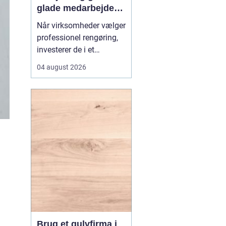
glade medarbejdere
med
Når virksomheder vælger
erhvervsrengøring i
professionel rengøring,
Farvskov
investerer de i et
arbejdsmiljø, hvor
04 august 2026
medarbejdere trives, og
kunder får et godt
førstehåndsindtryk.
Mange lokale
virksomheder vælger
samarbejde med sp...
Brug et gulvfirma i