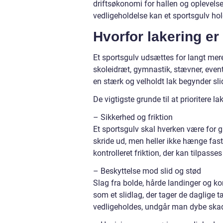
driftsøkonomi for hallen og oplevelsen
vedligeholdelse kan et sportsgulv hol
Hvorfor lakering er
Et sportsgulv udsættes for langt me
skoleidræt, gymnastik, stævner, even
en stærk og velholdt lak begynder sl
De vigtigste grunde til at prioritere lak
– Sikkerhed og friktion
Et sportsgulv skal hverken være for gla
skride ud, men heller ikke hænge fast 
kontrolleret friktion, der kan tilpasses
– Beskyttelse mod slid og stød
Slag fra bolde, hårde landinger og ko
som et slidlag, der tager de daglige 
vedligeholdes, undgår man dybe skade