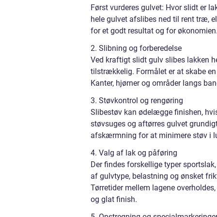
Først vurderes gulvet: Hvor slidt er l
hele gulvet afslibes ned til rent træ,
for et godt resultat og for økonomien
2. Slibning og forberedelse
Ved kraftigt slidt gulv slibes lakken 
tilstrækkelig. Formålet er at skabe e
Kanter, hjørner og områder langs ba
3. Støvkontrol og rengøring
Slibestøv kan ødelægge finishen, hvis 
støvsuges og aftørres gulvet grundi
afskærmning for at minimere støv i l
4. Valg af lak og påføring
Der findes forskellige typer sportsl
af gulvtype, belastning og ønsket fri
Tørretider mellem lagene overholdes, 
og glat finish.
5. Opstregning og specialmarkeringe