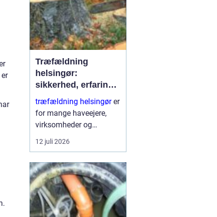
Træfældning
er
helsingør:
 er
sikkerhed, erfaring
og gode løsninger i
træfældning helsingør
er
har
nordsjælland
for mange haveejere,
virksomheder og
grundejerforeninger et
12 juli 2026
nødvendigt skridt for at
holde udearealer sunde,
sikre og pæne. Når et
træ bliver for højt, sygt
e...
n.