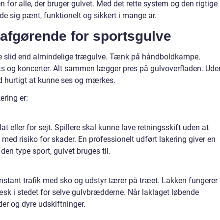
 for alle, der bruger gulvet. Med det rette system og den rigtige
de sig pænt, funktionelt og sikkert i mange år.
 afgørende for sportsgulve
re slid end almindelige trægulve. Tænk på håndboldkampe,
ts og koncerter. Alt sammen lægger pres på gulvoverfladen. Ude
id hurtigt at kunne ses og mærkes.
ering er:
t eller for sejt. Spillere skal kunne lave retningsskift uden at
med risiko for skader. En professionelt udført lakering giver en
 den type sport, gulvet bruges til.
nstant trafik med sko og udstyr tærer på træet. Lakken fungerer
tæsk i stedet for selve gulvbrædderne. Når laklaget løbende
r og dyre udskiftninger.