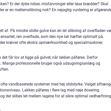
akken? Er der dybe ridser, misfarvninger eller løse brædder? Skal
 eller er en mellemslibning nok? En nøjagtig vurdering er afgørend
.
helt af. På mindre slidte gulve kan en let slibning af overfladen v
n ensartet, ren overflade, som den nye lak hæfter optimalt på.
nder kræver ofte ekstra opmærksomhed og specialmaskiner.
det får lov at ligge på gulvet, når lakken påføres. Derfor
gt. Mange professionelle bruger også udsugningsanlæg og
uften.
ak, ofte vandbaserede systemer med høj slidstyrke. Valget afhæng
ktionsniveau. Lakken påføres i flere lag med nøje dosering.
og der slibes let mellem lagene for at sikre optimal vedhæftnin
r