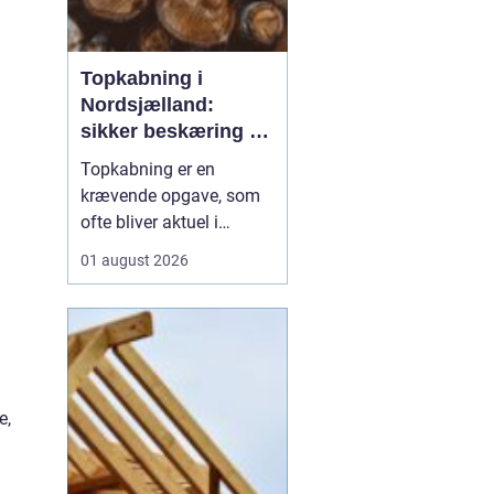
Topkabning i
Nordsjælland:
sikker beskæring af
store træer
Topkabning er en
krævende opgave, som
ofte bliver aktuel i
villahaver,
01 august 2026
sommerhusområder og
langs veje i
Nordsjælland. Store
træer kan give skygge,
læ og charme, men de
kan også udvikle sig til
e,
en risiko, hvis de st...