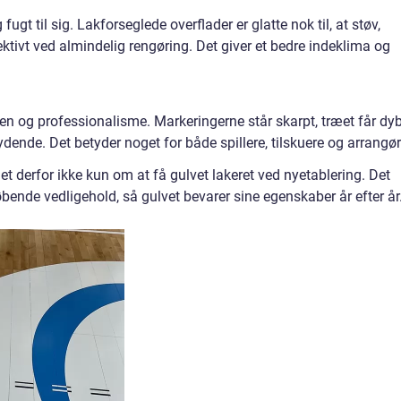
fugt til sig. Lakforseglede overflader er glatte nok til, at støv,
ektivt ved almindelig rengøring. Det giver et bedre indeklima og
den og professionalisme. Markeringerne står skarpt, træet får dy
dende. Det betyder noget for både spillere, tilskuere og arrangør
det derfor ikke kun om at få gulvet lakeret ved nyetablering. Det
ende vedligehold, så gulvet bevarer sine egenskaber år efter år