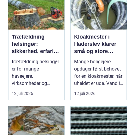
Træfældning
Kloakmester i
helsingør:
Haderslev klarer
sikkerhed, erfaring
små og store
og gode løsninger
akutte opgaver
træfældning helsingør
Mange boligejere
i nordsjælland
er for mange
opdager først behovet
haveejere,
for en kloakmester, når
virksomheder og
uheldet er ude. Vand i
grundejerforeninger et
k...
12 juli 2026
12 juli 2026
nødvendigt skri...