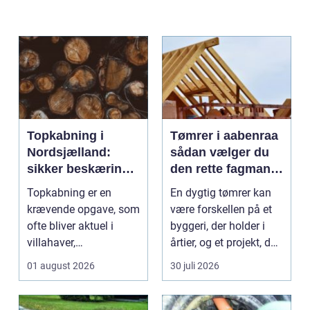
Topkabning i
Tømrer i aabenraa
Nordsjælland:
sådan vælger du
sikker beskæring
den rette fagmand
af store træer
til dit projekt
Topkabning er en
En dygtig tømrer kan
krævende opgave, som
være forskellen på et
ofte bliver aktuel i
byggeri, der holder i
villahaver,
årtier, og et projekt, der
sommerhusområder ...
hurtigt ...
01 august 2026
30 juli 2026