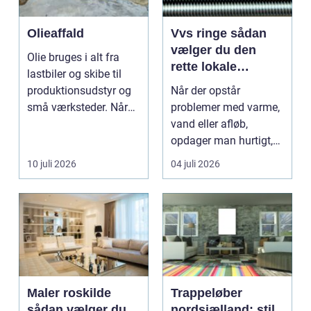
Olieaffald
Vvs ringe sådan
vælger du den
Olie bruges i alt fra
rette lokale
lastbiler og skibe til
installatør
produktionsudstyr og
Når der opstår
små værksteder. Når
problemer med varme,
olien har gjor...
vand eller afløb,
opdager man hurtigt,
hvor afhængig
10 juli 2026
04 juli 2026
hverdagen e...
Maler roskilde
Trappeløber
sådan vælger du
nordsjælland: stil,