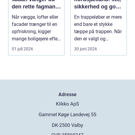
den rette fagmand
sikkerhed og god
til opgaven
akustik i hjemmet
Når vægge, lofter eller
En trappeløber er mere
facader trænger til en
end bare et stykke
opfriskning, kigger
tæppe på trappen. Når
mange boligejere efter
den er valgt og
en maler R...
monteret rigtigt, gi...
01 juli 2026
30 juni 2026
Adresse