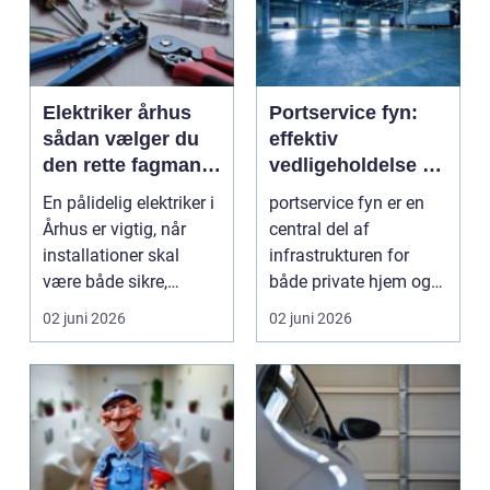
Elektriker århus
Portservice fyn:
sådan vælger du
effektiv
den rette fagmand
vedligeholdelse og
til opgaven
reparation
En pålidelig elektriker i
portservice fyn er en
Århus er vigtig, når
central del af
installationer skal
infrastrukturen for
være både sikre,
både private hjem og
lovlige og fremt...
virksomheder. Det
02 juni 2026
02 juni 2026
hand...