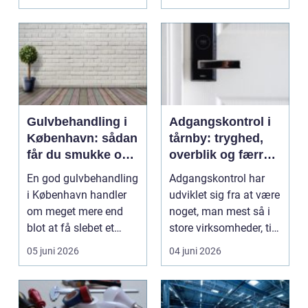
erhvervsren...
Gulvbehandling i
Adgangskontrol i
København: sådan
tårnby: tryghed,
får du smukke og
overblik og færre
holdbare trægulve
nøgler
En god gulvbehandling
Adgangskontrol har
i København handler
udviklet sig fra at være
om meget mere end
noget, man mest så i
blot at få slebet et
store virksomheder, til i
tr&ael...
dag at væ...
05 juni 2026
04 juni 2026