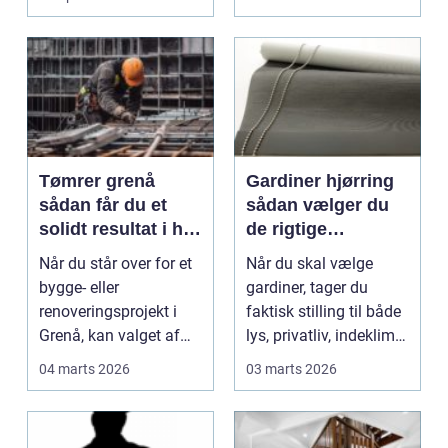
større...
Tømrer grenå
Gardiner hjørring
sådan får du et
sådan vælger du
solidt resultat i høj
de rigtige
kvalitet
løsninger til dit
Når du står over for et
Når du skal vælge
hjem
bygge- eller
gardiner, tager du
renoveringsprojekt i
faktisk stilling til både
Grenå, kan valget af
lys, privatliv, indeklima
tømrer få stor betydn...
og stil på ...
04 marts 2026
03 marts 2026