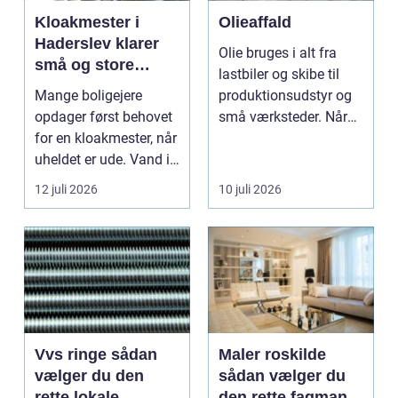
Kloakmester i
Olieaffald
Haderslev klarer
Olie bruges i alt fra
små og store
lastbiler og skibe til
akutte opgaver
Mange boligejere
produktionsudstyr og
opdager først behovet
små værksteder. Når
for en kloakmester, når
olien har gjor...
uheldet er ude. Vand i
k...
12 juli 2026
10 juli 2026
Vvs ringe sådan
Maler roskilde
vælger du den
sådan vælger du
rette lokale
den rette fagmand