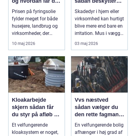
og hvordan får du
sådan beskytter
mest for pengene?
du hjem og
Prisen på fyringsolie
Skadedyr i hjem eller
virksomhed
fylder meget for både
virksomhed kan hurtigt
husejere, landbrug og
blive mere end bare en
virksomheder, der
irritation. Mus i vægge,
opvarmer med oli...
myrer i...
10 maj 2026
03 maj 2026
Kloakarbejde
Vvs næstved
skjern sådan får
sådan vælger du
du styr på afløb og
den rette fagmand
kloak
til vand, varme og
Et velfungerende
En velfungerende bolig
energi
kloaksystem er noget,
afhænger i høj grad af