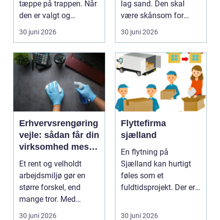
tæppe på trappen. Når
lag sand. Den skal
den er valgt og
være skånsom for
monteret rigtigt, gi...
heste, fungere året ru...
30 juni 2026
30 juni 2026
Erhvervsrengøring
Flyttefirma
vejle: sådan får din
sjælland
virksomhed mest
En flytning på
ud af
Et rent og velholdt
Sjælland kan hurtigt
rengøringsbudgett
arbejdsmiljø gør en
føles som et
et
større forskel, end
fuldtidsprojekt. Der er
mange tror. Med
nøgler, kontrakter,
professionel
adresse...
30 juni 2026
30 juni 2026