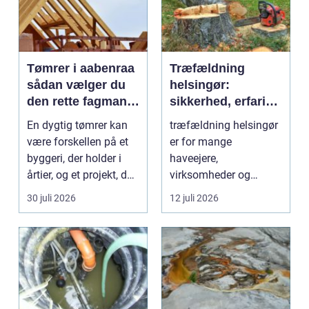
Tømrer i aabenraa
Træfældning
sådan vælger du
helsingør:
den rette fagmand
sikkerhed, erfaring
til dit projekt
og gode løsninger
En dygtig tømrer kan
træfældning helsingør
i nordsjælland
være forskellen på et
er for mange
byggeri, der holder i
haveejere,
årtier, og et projekt, der
virksomheder og
hurtigt ...
grundejerforeninger et
30 juli 2026
12 juli 2026
nødvendigt skri...