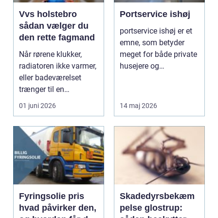
Vvs holstebro
Portservice ishøj
sådan vælger du
portservice ishøj er et
den rette fagmand
emne, som betyder
Når rørene klukker,
meget for både private
radiatoren ikke varmer,
husejere og
eller badeværelset
virksomheder i
trænger til en
området,...
gennemgribende
01 juni 2026
14 maj 2026
renover...
Fyringsolie pris
Skadedyrsbekæm
hvad påvirker den,
pelse glostrup: