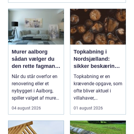
Murer aalborg
Topkabning i
sådan vælger du
Nordsjælland:
den rette fagmand
sikker beskæring
til dit næste
af store træer
Når du står overfor en
Topkabning er en
projekt
renovering eller et
krævende opgave, som
nybyggeri i Aalborg,
ofte bliver aktuel i
spiller valget af murer
villahaver,
en stor roll...
sommerhusområder ...
04 august 2026
01 august 2026