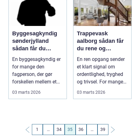
Byggesagkyndig
Trappevask
sønderjylland
aalborg sådan får
sådan får du
du rene og
tryghed i dit
indbydende
En byggesagkyndig er
En ren opgang sender
byggeri
opgange
for mange den
et klart signal om
fagperson, der gør
ordentlighed, tryghed
forskellen mellem et
og trivsel. For mange
trygt boligkøb og dyre,
beboere og besøg...
03 marts 2026
03 marts 2026
u...
1
…
34
35
36
…
39