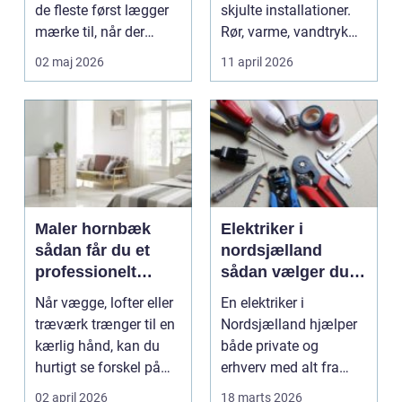
de fleste først lægger
skjulte installationer.
mærke til, når der
Rør, varme, vandtryk
opstår problemer. L...
og afløb ...
02 maj 2026
11 april 2026
Maler hornbæk
Elektriker i
sådan får du et
nordsjælland
professionelt
sådan vælger du
resultat hver gang
den rette fagmand
Når vægge, lofter eller
En elektriker i
træværk trænger til en
Nordsjælland hjælper
kærlig hånd, kan du
både private og
hurtigt se forskel på
erhverv med alt fra
gør-det-sel...
små reparationer til
02 april 2026
18 marts 2026