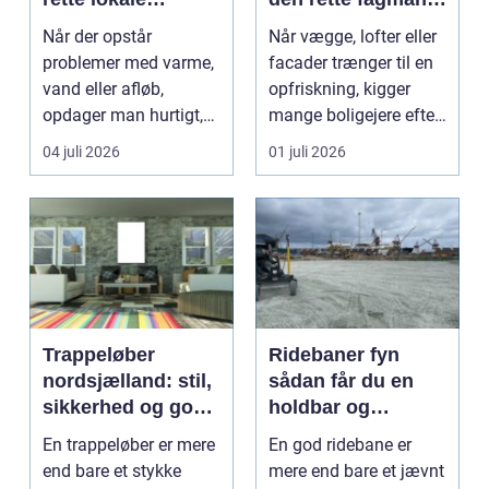
installatør
til opgaven
Når der opstår
Når vægge, lofter eller
problemer med varme,
facader trænger til en
vand eller afløb,
opfriskning, kigger
opdager man hurtigt,
mange boligejere efter
hvor afhængig
en maler R...
04 juli 2026
01 juli 2026
hverdagen e...
Trappeløber
Ridebaner fyn
nordsjælland: stil,
sådan får du en
sikkerhed og god
holdbar og
akustik i hjemmet
velfungerende
En trappeløber er mere
En god ridebane er
ridebane
end bare et stykke
mere end bare et jævnt