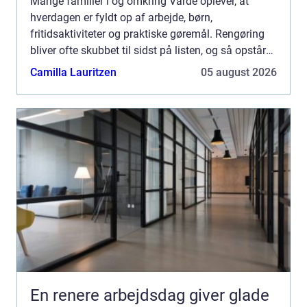
Mange familier i og omkring Varde oplever, at
hverdagen er fyldt op af arbejde, børn,
fritidsaktiviteter og praktiske gøremål. Rengøring
bliver ofte skubbet til sidst på listen, og så opstår
spørgsmålet: Skal du bruge din weekend på at gøre
Camilla Lauritzen
05 august 2026
rent, ell...
En renere arbejdsdag giver glade