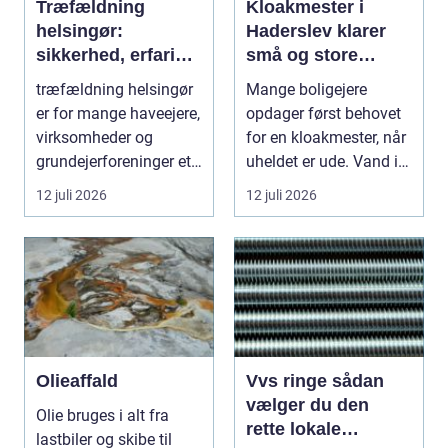
Træfældning
Kloakmester i
helsingør:
Haderslev klarer
sikkerhed, erfaring
små og store
og gode løsninger i
akutte opgaver
træfældning helsingør
Mange boligejere
nordsjælland
er for mange haveejere,
opdager først behovet
virksomheder og
for en kloakmester, når
grundejerforeninger et
uheldet er ude. Vand i
nødvendigt skri...
k...
12 juli 2026
12 juli 2026
Olieaffald
Vvs ringe sådan
vælger du den
Olie bruges i alt fra
rette lokale
lastbiler og skibe til