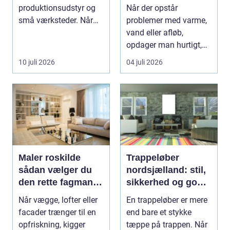
installatør
produktionsudstyr og
Når der opstår
små værksteder. Når
problemer med varme,
olien har gjor...
vand eller afløb,
opdager man hurtigt,
hvor afhængig
10 juli 2026
04 juli 2026
hverdagen e...
Maler roskilde
Trappeløber
sådan vælger du
nordsjælland: stil,
den rette fagmand
sikkerhed og god
til opgaven
akustik i hjemmet
Når vægge, lofter eller
En trappeløber er mere
facader trænger til en
end bare et stykke
opfriskning, kigger
tæppe på trappen. Når