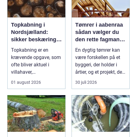
Topkabning i
Tømrer i aabenraa
Nordsjælland:
sådan vælger du
sikker beskæring
den rette fagmand
af store træer
til dit projekt
Topkabning er en
En dygtig tømrer kan
krævende opgave, som
være forskellen på et
ofte bliver aktuel i
byggeri, der holder i
villahaver,
årtier, og et projekt, der
sommerhusområder ...
hurtigt ...
01 august 2026
30 juli 2026