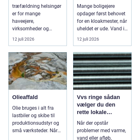
og gode løsninger
akutte opgaver
træfældning helsingør
Mange boligejere
i nordsjælland
er for mange
opdager først behovet
haveejere,
for en kloakmester, når
virksomheder og
uheldet er ude. Vand i
grundejerforeninger et
k...
12 juli 2026
12 juli 2026
nødvendigt skri...
Olieaffald
Vvs ringe sådan
vælger du den
Olie bruges i alt fra
rette lokale
lastbiler og skibe til
installatør
produktionsudstyr og
Når der opstår
små værksteder. Når
problemer med varme,
olien har gjor...
vand eller afløb,