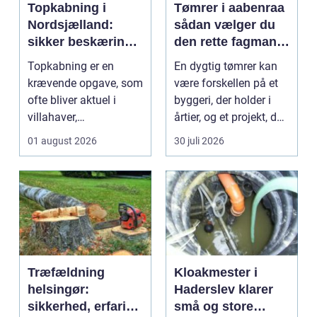
Topkabning i
Tømrer i aabenraa
Nordsjælland:
sådan vælger du
sikker beskæring
den rette fagmand
af store træer
til dit projekt
Topkabning er en
En dygtig tømrer kan
krævende opgave, som
være forskellen på et
ofte bliver aktuel i
byggeri, der holder i
villahaver,
årtier, og et projekt, der
sommerhusområder ...
hurtigt ...
01 august 2026
30 juli 2026
Træfældning
Kloakmester i
helsingør:
Haderslev klarer
sikkerhed, erfaring
små og store