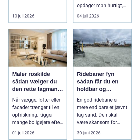
opdager man hurtigt,
hvor afhængig
10 juli 2026
04 juli 2026
hverdagen e...
Maler roskilde
Ridebaner fyn
sådan vælger du
sådan får du en
den rette fagmand
holdbar og
til opgaven
velfungerende
Når vægge, lofter eller
En god ridebane er
ridebane
facader trænger til en
mere end bare et jævnt
opfriskning, kigger
lag sand. Den skal
mange boligejere efter
være skånsom for
en maler R...
heste, fungere året ru...
01 juli 2026
30 juni 2026