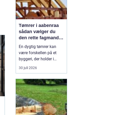
Tømrer i aabenraa
sådan vælger du
den rette fagmand
til dit projekt
En dygtig tømrer kan
være forskellen på et
byggeri, der holder i
årtier, og et projekt, der
30 juli 2026
hurtigt giver problemer.
Når du bor i eller
omkring Aabenraa, har
du mange muligheder,
men hvordan finder du
den rigtige
samarbejdspartner til nyt
tag, vindue...