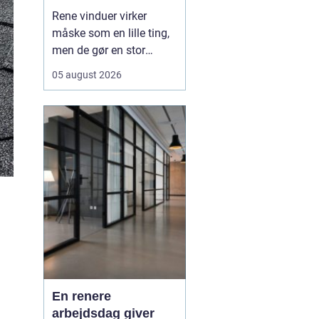
Rene vinduer virker
måske som en lille ting,
men de gør en stor
forskel for både
05 august 2026
arbejdsmiljø og privatliv.
Sollyset slipper lettere
ind, rummene virker
større, og både
medarbejdere, kunder og
gæster f&ari...
En renere
arbejdsdag giver