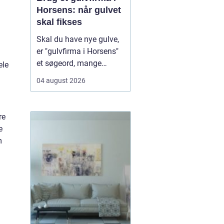
Horsens: når gulvet
skal fikses
Skal du have nye gulve,
er "gulvfirma i Horsens"
et søgeord, mange
ele
bruger, når de står
04 august 2026
overfor et nyt gulvprojekt
i hjemmet eller
virksomheden. Når du
re
søger efter et erfarent
e
gulvfirma i området,
m
handler det typi...