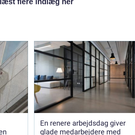
læst flere indlæg her
En renere arbejdsdag giver
en
glade medarbejdere med