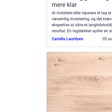
mere klar
At installere eller reparere et tag er
væsentlig investering, og det kræv
ekspertise at sikre et langtidshold
resultat. En tagdækker spiller en 
rolle i denne proces, hvor vedko
Camilla Lauritzen
05 a
anvender sin viden til ...