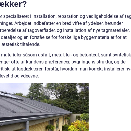
dækker?
specialiseret i installation, reparation og vedligeholdelse af ta
nger. Arbejdet indbefatter en bred vifte af ydelser, herunder
beredelse af tagoverflader, og installation af nye tagmaterialer.
detaljer og en forståelse for forskellige byggematerialer for at
 æstetisk tiltalende.
aterialer såsom asfalt, metal, ler- og betontegl, samt syntetis
nger ofte af kundens præferencer, bygningens struktur, og de
ritisk, at tagdækkeren forstår, hvordan man korrekt installerer hv
 levetid og ydeevne.