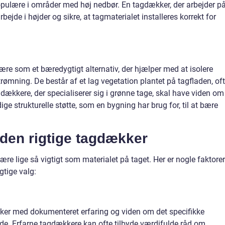
pulære i områder med høj nedbør. En tagdækker, der arbejder p
bejde i højder og sikre, at tagmaterialet installeres korrekt for
ære som et bæredygtigt alternativ, der hjælper med at isolere
ømning. De består af et lag vegetation plantet på tagfladen, of
ækkere, der specialiserer sig i grønne tage, skal have viden om
ge strukturelle støtte, som en bygning har brug for, til at bære
den rigtige tagdækker
re lige så vigtigt som materialet på taget. Her er nogle faktorer
gtige valg:
ker med dokumenteret erfaring og viden om det specifikke
de. Erfarne tagdækkere kan ofte tilbyde værdifulde råd om