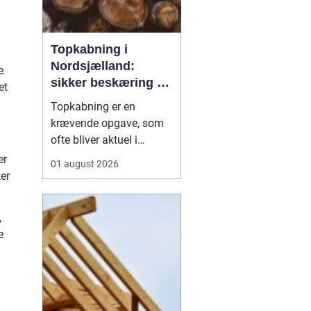
Topkabning i
Nordsjælland:
e
sikker beskæring af
et
store træer
Topkabning er en
krævende opgave, som
ofte bliver aktuel i
villahaver,
er
01 august 2026
sommerhusområder og
er
langs veje i
Nordsjælland. Store
,
træer kan give skygge,
e
læ og charme, men de
kan også udvikle sig til
en risiko, hvis de st...