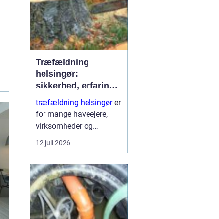
Træfældning
helsingør:
sikkerhed, erfaring
og gode løsninger i
træfældning helsingør
er
nordsjælland
for mange haveejere,
virksomheder og
grundejerforeninger et
12 juli 2026
nødvendigt skridt for at
holde udearealer sunde,
sikre og pæne. Når et
træ bliver for højt, sygt
e...