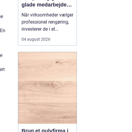
glade medarbejdere
med
Når virksomheder vælger
ge
erhvervsrengøring i
professionel rengøring,
Farvskov
investerer de i et
 En
arbejdsmiljø, hvor
04 august 2026
medarbejdere trives, og
kunder får et godt
ke
førstehåndsindtryk.
Mange lokale
ert
virksomheder vælger
samarbejde med sp...
Brug et gulvfirma i