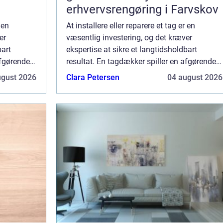
erhvervsrengøring i Farvskov
 en
At installere eller reparere et tag er en
er
væsentlig investering, og det kræver
bart
ekspertise at sikre et langtidsholdbart
afgørende
resultat. En tagdækker spiller en afgørende
mmende
rolle i denne proces, hvor vedkommende
ugust 2026
Clara Petersen
04 august 2026
anvender sin viden til ...