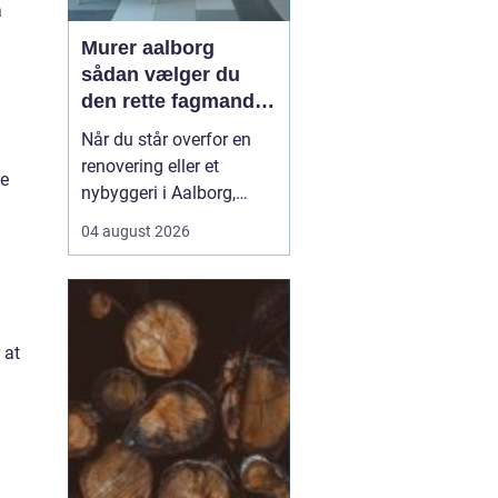
å
Murer aalborg
sådan vælger du
den rette fagmand
til dit næste projekt
Når du står overfor en
renovering eller et
te
nybyggeri i Aalborg,
spiller valget af murer en
04 august 2026
stor rolle for både
kvalitet, pris og tidsplan.
En dygtig murer kan
forvandle en slidt bolig
 at
til et moderne og
holdbart hjem, mens det
modsatte kan give dyre
r...