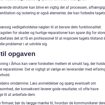
ærende strukturer kan blive en vigtig del af processen, afhængig
entilation og isolering er også elementer, der kan forbedre taget
lmæssig vedligeholdelse nøglen til at bevare dets funktionalitet.
tagsten for skader og hurtige reparationer kan spare dig for stor
efales det at få en professionel til at inspicere tagets tilstand 
lle problemer i at udvikle sig.
 til opgaven
ækning i Århus kan være forskellen mellem et smukt tag, der hold
re reparationer. Det er vigtigt at vælge en leverandør med erfarin
orhold.
omhedens omdømme. Læs anmeldelser og spørg eventuelt om
rksomhed, der konsekvent leverer gode resultater, vil ofte have
ige til at anbefale dem.
ge firmaer, bør du lægge mærke til, hvordan de kommunikerer der