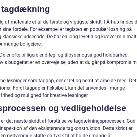
il tagdækning
 af materiale et af de første og vigtigste skridt. I Århus findes 
sine fordele. For eksempel er teglsten en populær løsning på
 klassiske udseende. De har en lang levetid og kræver minimalt
or mange boligejere.
De er ofte billigere end tegl og tilbyder også god holdbarhed.
vis budgettet er en overvejelse, uden at du går på kompromis 
e løsninger som tagpap, der er let og nemt at arbejde med. Det
tioner. Fordi tagpap er fleksibelt, kan det anvendes i mange
e frihed og mulighed for kreative løsninger.
sprocessen og vedligeholdelse
e, er det næste skridt at forstå selve tagdækningsprocessen. God
nspektion af den eksisterende tagkonstruktion. Dette skridt er
r den nødvendige støtte og fysik til at holde i mange år.