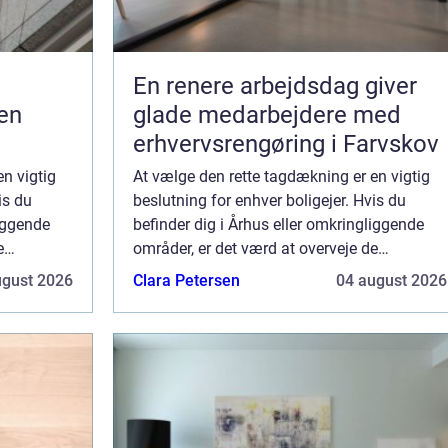
En renere arbejdsdag giver
en
glade medarbejdere med
erhvervsrengøring i Farvskov
n vigtig
At vælge den rette tagdækning er en vigtig
is du
beslutning for enhver boligejer. Hvis du
liggende
befinder dig i Århus eller omkringliggende
e
områder, er det værd at overveje de
der følger
forskellige muligheder og fordele, der følger
ugust 2026
Clara Petersen
04 august 2026
med ...