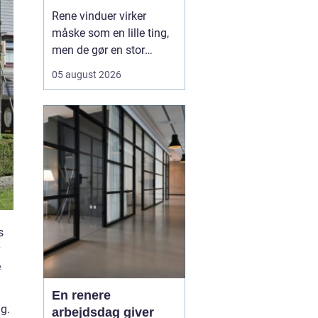
Rene vinduer virker
måske som en lille ting,
men de gør en stor
forskel for både
05 august 2026
arbejdsmiljø og privatliv.
Sollyset slipper lettere
ind, rummene virker
større, og både
medarbejdere, kunder og
gæster f&ari...
s
e
En renere
ng.
arbejdsdag giver