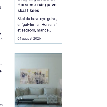
Horsens: når gulvet
t
skal fikses
s
Skal du have nye gulve,
er "gulvfirma i Horsens"
et søgeord, mange
e
bruger, når de står
04 august 2026
én
overfor et nyt gulvprojekt
i hjemmet eller
virksomheden. Når du
søger efter et erfarent
gulvfirma i området,
er
handler det typi...
g,
es