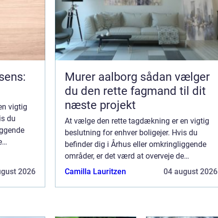
rsens:
Murer aalborg sådan vælger
du den rette fagmand til dit
næste projekt
n vigtig
is du
At vælge den rette tagdækning er en vigtig
liggende
beslutning for enhver boligejer. Hvis du
e
befinder dig i Århus eller omkringliggende
der følger
områder, er det værd at overveje de
forskellige muligheder og fordele, der følger
ugust 2026
Camilla Lauritzen
04 august 2026
med ...