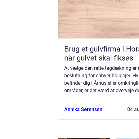
Brug et gulvfirma i Ho
når gulvet skal fikses
At vælge den rette tagdækning er e
beslutning for enhver boligejer. Hv
befinder dig i Århus eller omkring
områder, er det værd at overveje d
forskellige muligheder og fordele, 
med ...
Annika Sørensen
04 a