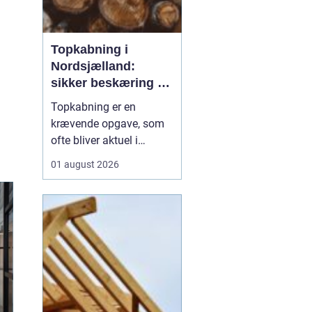
Topkabning i
Nordsjælland:
sikker beskæring af
store træer
Topkabning er en
krævende opgave, som
ofte bliver aktuel i
villahaver,
01 august 2026
sommerhusområder og
langs veje i
Nordsjælland. Store
træer kan give skygge,
læ og charme, men de
kan også udvikle sig til
en risiko, hvis de st...