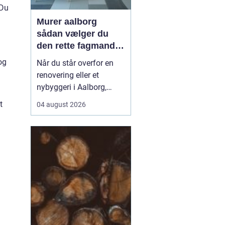
 Du
Murer aalborg
sådan vælger du
den rette fagmand
til dit næste projekt
og
Når du står overfor en
renovering eller et
nybyggeri i Aalborg,
spiller valget af murer en
t
04 august 2026
stor rolle for både
kvalitet, pris og tidsplan.
En dygtig murer kan
forvandle en slidt bolig
til et moderne og
holdbart hjem, mens det
modsatte kan give dyre
r...