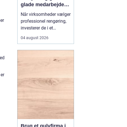
glade medarbejdere
med
Når virksomheder vælger
erhvervsrengøring i
der
professionel rengøring,
Farvskov
investerer de i et
arbejdsmiljø, hvor
04 august 2026
medarbejdere trives, og
kunder får et godt
førstehåndsindtryk.
med
Mange lokale
virksomheder vælger
 er
samarbejde med sp...
Brug et gulvfirma i