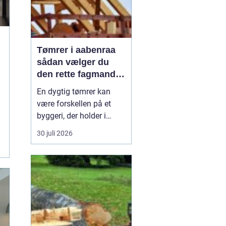
Tømrer i aabenraa
sådan vælger du
den rette fagmand
til dit projekt
En dygtig tømrer kan
være forskellen på et
byggeri, der holder i
årtier, og et projekt, der
30 juli 2026
hurtigt giver problemer.
Når du bor i eller
omkring Aabenraa, har
du mange muligheder,
men hvordan finder du
den rigtige
samarbejdspartner til nyt
tag, vindue...