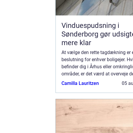
Vinduespudsning i
Sønderborg gør udsigt
mere klar
At vælge den rette tagdækning er e
beslutning for enhver boligejer. Hv
befinder dig i Århus eller omkring
områder, er det værd at overveje d
forskellige muligheder og fordele, 
Camilla Lauritzen
05 a
med ...