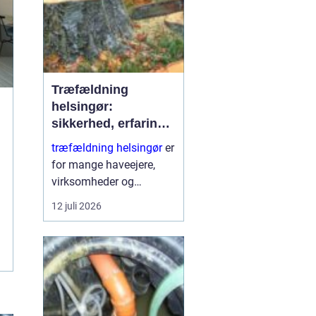
Træfældning
helsingør:
sikkerhed, erfaring
og gode løsninger i
træfældning helsingør
er
nordsjælland
for mange haveejere,
virksomheder og
grundejerforeninger et
12 juli 2026
nødvendigt skridt for at
holde udearealer sunde,
sikre og pæne. Når et
træ bliver for højt, sygt
e...