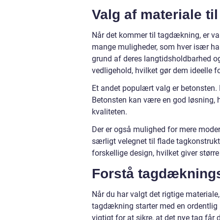
Valg af materiale t
Når det kommer til tagdækning, er valg
mange muligheder, som hver især har 
grund af deres langtidsholdbarhed og
vedligehold, hvilket gør dem ideelle f
Et andet populært valg er betonsten. 
Betonsten kan være en god løsning, h
kvaliteten.
Der er også mulighed for mere modern
særligt velegnet til flade tagkonstruk
forskellige design, hvilket giver størr
Forstå tagdækning
Når du har valgt det rigtige material
tagdækning starter med en ordentlig i
vigtigt for at sikre, at det nye tag få