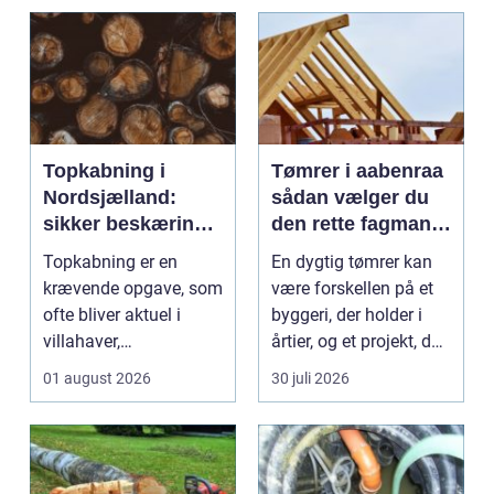
Topkabning i
Tømrer i aabenraa
Nordsjælland:
sådan vælger du
sikker beskæring
den rette fagmand
af store træer
til dit projekt
Topkabning er en
En dygtig tømrer kan
krævende opgave, som
være forskellen på et
ofte bliver aktuel i
byggeri, der holder i
villahaver,
årtier, og et projekt, der
sommerhusområder ...
hurtigt ...
01 august 2026
30 juli 2026