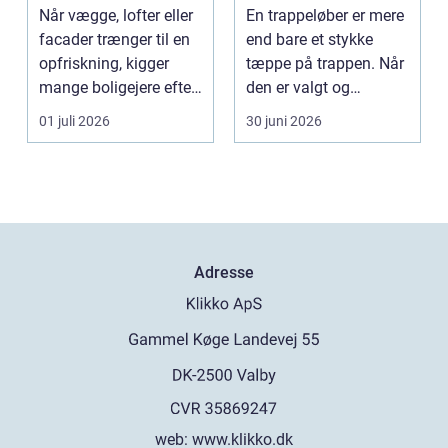
til opgaven
akustik i hjemmet
Når vægge, lofter eller
En trappeløber er mere
facader trænger til en
end bare et stykke
opfriskning, kigger
tæppe på trappen. Når
mange boligejere efter
den er valgt og
en maler R...
monteret rigtigt, gi...
01 juli 2026
30 juni 2026
Adresse
web:
www.klikko.dk