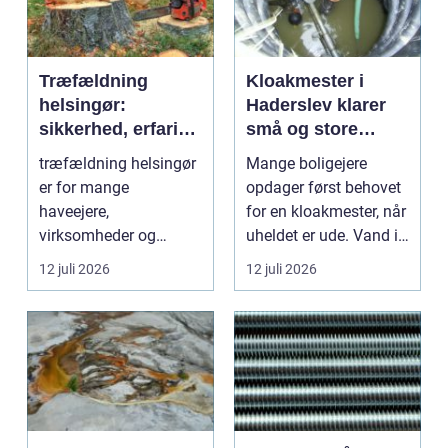
Træfældning
Kloakmester i
helsingør:
Haderslev klarer
sikkerhed, erfaring
små og store
og gode løsninger
akutte opgaver
træfældning helsingør
Mange boligejere
i nordsjælland
er for mange
opdager først behovet
haveejere,
for en kloakmester, når
virksomheder og
uheldet er ude. Vand i
grundejerforeninger et
k...
12 juli 2026
12 juli 2026
nødvendigt skri...