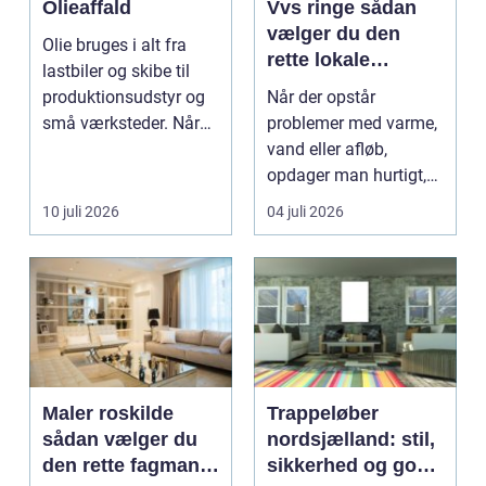
Olieaffald
Vvs ringe sådan
vælger du den
Olie bruges i alt fra
rette lokale
lastbiler og skibe til
installatør
produktionsudstyr og
Når der opstår
små værksteder. Når
problemer med varme,
olien har gjor...
vand eller afløb,
opdager man hurtigt,
hvor afhængig
10 juli 2026
04 juli 2026
hverdagen e...
Maler roskilde
Trappeløber
sådan vælger du
nordsjælland: stil,
den rette fagmand
sikkerhed og god