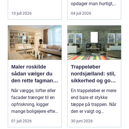
opdager man hurtigt,
hvor afhængig
10 juli 2026
04 juli 2026
hverdagen e...
Maler roskilde
Trappeløber
sådan vælger du
nordsjælland: stil,
den rette fagmand
sikkerhed og god
til opgaven
akustik i hjemmet
Når vægge, lofter eller
En trappeløber er mere
facader trænger til en
end bare et stykke
opfriskning, kigger
tæppe på trappen. Når
mange boligejere efter
den er valgt og
en maler R...
monteret rigtigt, gi...
01 juli 2026
30 juni 2026