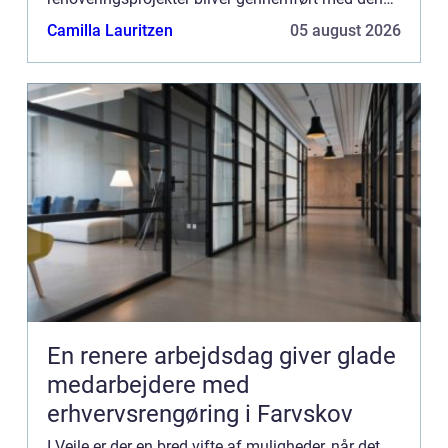
højes...
Camilla Lauritzen
05 august 2026
En renere arbejdsdag giver glade
medarbejdere med
erhvervsrengøring i Farvskov
I Vejle er der en bred vifte af muligheder, når det