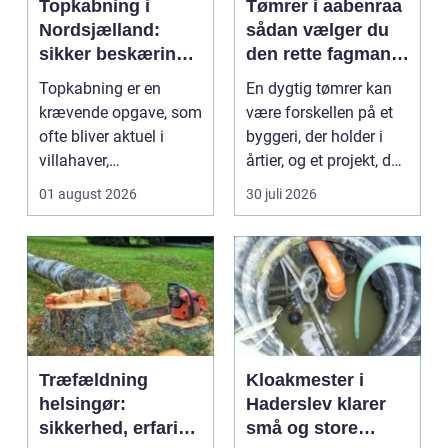
Topkabning i
Tømrer i aabenraa
Nordsjælland:
sådan vælger du
sikker beskæring
den rette fagmand
af store træer
til dit projekt
Topkabning er en
En dygtig tømrer kan
krævende opgave, som
være forskellen på et
ofte bliver aktuel i
byggeri, der holder i
villahaver,
årtier, og et projekt, der
sommerhusområder ...
hurtigt ...
01 august 2026
30 juli 2026
Træfældning
Kloakmester i
helsingør:
Haderslev klarer
sikkerhed, erfaring
små og store