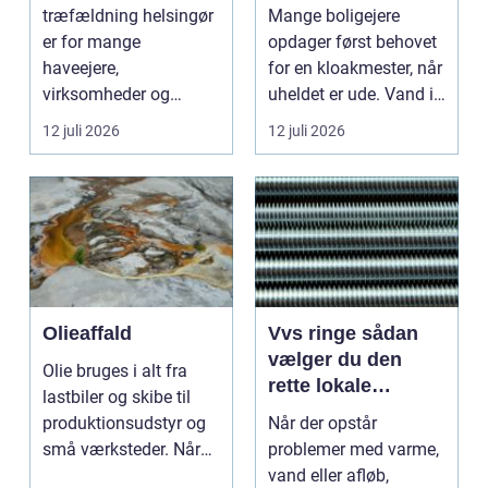
og gode løsninger
akutte opgaver
træfældning helsingør
Mange boligejere
i nordsjælland
er for mange
opdager først behovet
haveejere,
for en kloakmester, når
virksomheder og
uheldet er ude. Vand i
grundejerforeninger et
k...
12 juli 2026
12 juli 2026
nødvendigt skri...
Olieaffald
Vvs ringe sådan
vælger du den
Olie bruges i alt fra
rette lokale
lastbiler og skibe til
installatør
produktionsudstyr og
Når der opstår
små værksteder. Når
problemer med varme,
olien har gjor...
vand eller afløb,