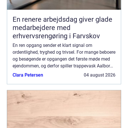
En renere arbejdsdag giver glade
medarbejdere med
erhvervsrengøring i Farvskov
En ren opgang sender et klart signal om
ordentlighed, tryghed og trivsel. For mange beboere
og besøgende er opgangen det første møde med
ejendommen, og derfor spiller trappevask Aalborg
en større rolle, end man måske lige tænker over. I
Clara Petersen
04 august 2026
Aalborg og Nø...