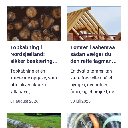
Topkabning i
Tømrer i aabenraa
Nordsjælland:
sådan vælger du
sikker beskæring
den rette fagmand
af store træer
til dit projekt
Topkabning er en
En dygtig tømrer kan
krævende opgave, som
være forskellen på et
ofte bliver aktuel i
byggeri, der holder i
villahaver,
årtier, og et projekt, der
sommerhusområder ...
hurtigt ...
01 august 2026
30 juli 2026