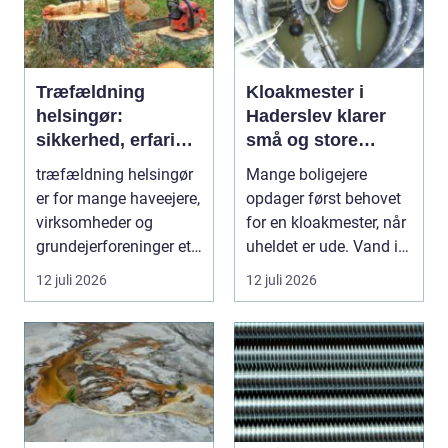
Træfældning
Kloakmester i
helsingør:
Haderslev klarer
sikkerhed, erfaring
små og store
og gode løsninger i
akutte opgaver
træfældning helsingør
Mange boligejere
nordsjælland
er for mange haveejere,
opdager først behovet
virksomheder og
for en kloakmester, når
grundejerforeninger et
uheldet er ude. Vand i
nødvendigt skri...
k...
12 juli 2026
12 juli 2026