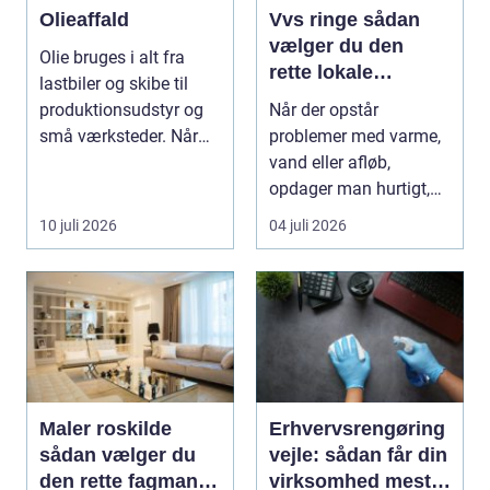
Olieaffald
Vvs ringe sådan
vælger du den
Olie bruges i alt fra
rette lokale
lastbiler og skibe til
installatør
produktionsudstyr og
Når der opstår
små værksteder. Når
problemer med varme,
olien har gjor...
vand eller afløb,
opdager man hurtigt,
hvor afhængig
10 juli 2026
04 juli 2026
hverdagen e...
Maler roskilde
Erhvervsrengøring
sådan vælger du
vejle: sådan får din
den rette fagmand
virksomhed mest