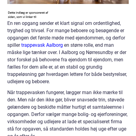
En ren opgang sender et klart signal om ordentlighed,
tryghed og trivsel. For mange beboere og besøgende er
opgangen det første møde med ejendommen, og derfor
spiller
trappevask Aalborg
en større rolle, end man
måske lige tænker over. I Aalborg og Nørresundby er der
stor forskel på behovene fra ejendom til ejendom, men
fælles for dem alle er, at en stabil og grundig
trappeløsning gør hverdagen lettere for både bestyrelser,
udlejere og beboere.
Når trappevasken fungerer, lægger man ikke mærke til
den. Men når den ikke gør, bliver snavsede trin, støvede
gelændere og beskidte måtter hurtigt et samtaleemne i
opgangen. Derfor vælger mange bolig- og ejerforeninger,
virksomheder og udlejere at lade et specialiseret firma
stå for opgaven, så standarden holdes høj uge efter uge