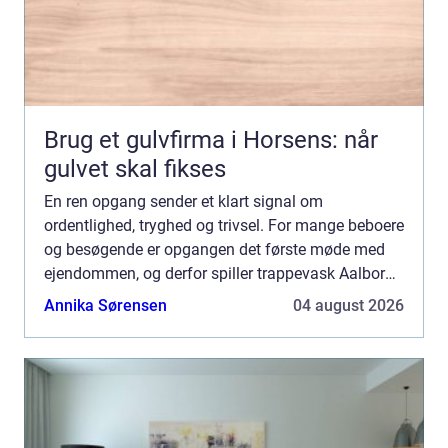
Brug et gulvfirma i Horsens: når
gulvet skal fikses
En ren opgang sender et klart signal om
ordentlighed, tryghed og trivsel. For mange beboere
og besøgende er opgangen det første møde med
ejendommen, og derfor spiller trappevask Aalborg
en større rolle, end man måske lige tænker over. I
Annika Sørensen
04 august 2026
Aalborg og Nø...