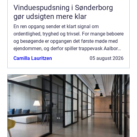
Vinduespudsning i Sønderborg
gør udsigten mere klar
En ren opgang sender et klart signal om
ordentlighed, tryghed og trivsel. For mange beboere
og besøgende er opgangen det første møde med
ejendommen, og derfor spiller trappevask Aalborg
en større rolle, end man måske lige tænker over. I
Camilla Lauritzen
05 august 2026
Aalborg og Nø...