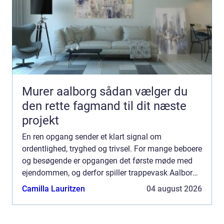
Murer aalborg sådan vælger du
den rette fagmand til dit næste
projekt
En ren opgang sender et klart signal om
ordentlighed, tryghed og trivsel. For mange beboere
og besøgende er opgangen det første møde med
ejendommen, og derfor spiller trappevask Aalborg
en større rolle, end man måske lige tænker over. I
Camilla Lauritzen
04 august 2026
Aalborg og Nø...