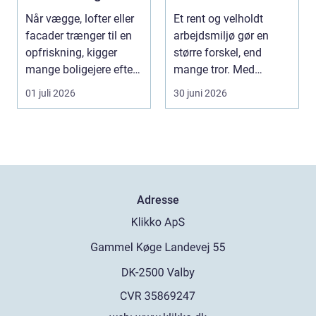
til opgaven
ud af
Når vægge, lofter eller
Et rent og velholdt
rengøringsbudgett
facader trænger til en
arbejdsmiljø gør en
et
opfriskning, kigger
større forskel, end
mange boligejere efter
mange tror. Med
en maler R...
professionel
01 juli 2026
30 juni 2026
erhvervsren...
Adresse