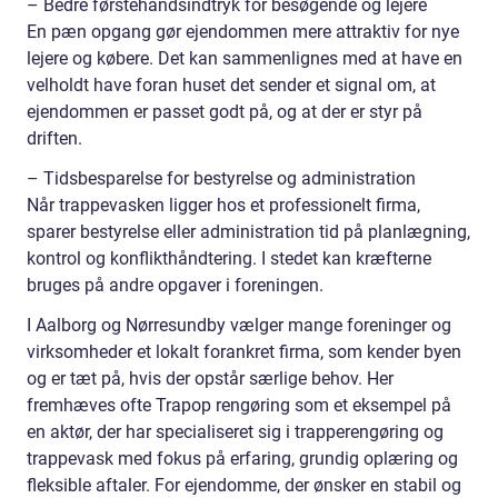
– Bedre førstehåndsindtryk for besøgende og lejere
En pæn opgang gør ejendommen mere attraktiv for nye
lejere og købere. Det kan sammenlignes med at have en
velholdt have foran huset det sender et signal om, at
ejendommen er passet godt på, og at der er styr på
driften.
– Tidsbesparelse for bestyrelse og administration
Når trappevasken ligger hos et professionelt firma,
sparer bestyrelse eller administration tid på planlægning,
kontrol og konflikthåndtering. I stedet kan kræfterne
bruges på andre opgaver i foreningen.
I Aalborg og Nørresundby vælger mange foreninger og
virksomheder et lokalt forankret firma, som kender byen
og er tæt på, hvis der opstår særlige behov. Her
fremhæves ofte Trapop rengøring som et eksempel på
en aktør, der har specialiseret sig i trapperengøring og
trappevask med fokus på erfaring, grundig oplæring og
fleksible aftaler. For ejendomme, der ønsker en stabil og