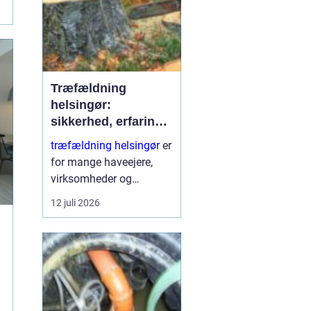
Træfældning
helsingør:
sikkerhed, erfaring
og gode løsninger i
træfældning helsingør
er
nordsjælland
for mange haveejere,
virksomheder og
grundejerforeninger et
12 juli 2026
nødvendigt skridt for at
holde udearealer sunde,
sikre og pæne. Når et
træ bliver for højt, sygt
e...