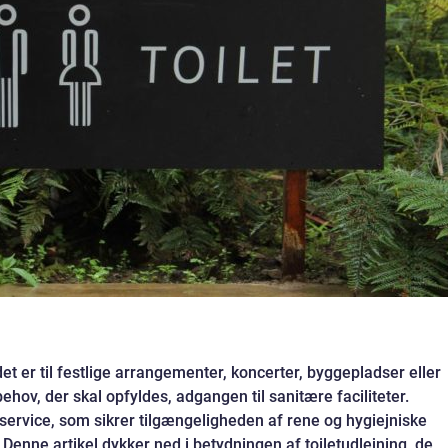
 er til festlige arrangementer, koncerter, byggepladser eller
ehov, der skal opfyldes, adgangen til sanitære faciliteter.
l service, som sikrer tilgængeligheden af rene og hygiejniske
. Denne artikel dykker ned i betydningen af toiletudlejning, de