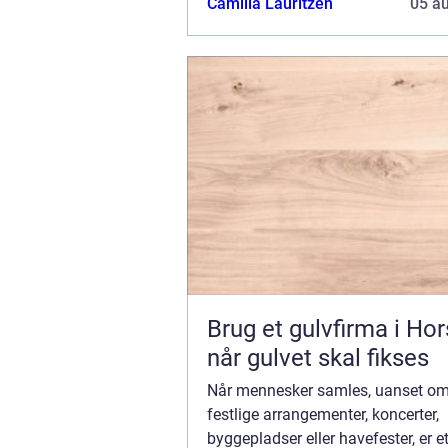
Camilla Lauritzen
05 a
af toiletter er en essentiel servi...
Brug et gulvfirma i Ho
når gulvet skal fikses
Når mennesker samles, uanset om d
festlige arrangementer, koncerter,
byggepladser eller havefester, er e