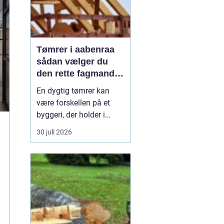
Tømrer i aabenraa
sådan vælger du
den rette fagmand
til dit projekt
En dygtig tømrer kan
være forskellen på et
byggeri, der holder i
årtier, og et projekt, der
30 juli 2026
hurtigt giver problemer.
Når du bor i eller
omkring Aabenraa, har
du mange muligheder,
men hvordan finder du
den rigtige
samarbejdspartner til nyt
tag, vindue...