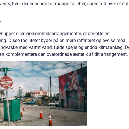
 events, hvor der er behov for mange toiletter, spredt ud over et stø
r
llupper eller virksomhedsarrangementer, er der ofte en
ning. Disse faciliteter byder på en mere raffineret oplevelse med
åndvaske med varmt vand, fulde spejle og endda klimaanlæg. D
 kan komplementere den overordnede æstetik af dit arrangement.