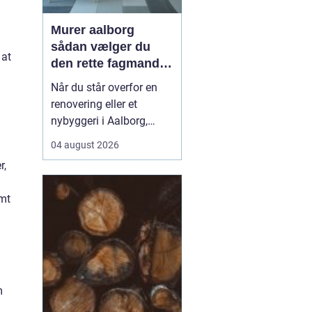
Murer aalborg
sådan vælger du
 at
den rette fagmand
til dit næste projekt
Når du står overfor en
renovering eller et
nybyggeri i Aalborg,
spiller valget af murer en
04 august 2026
stor rolle for både
r,
kvalitet, pris og tidsplan.
En dygtig murer kan
amt
forvandle en slidt bolig
til et moderne og
holdbart hjem, mens det
modsatte kan give dyre
r...
m