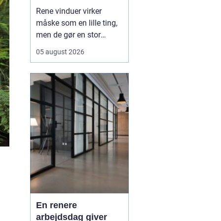
Rene vinduer virker
måske som en lille ting,
men de gør en stor
forskel for både
05 august 2026
arbejdsmiljø og privatliv.
Sollyset slipper lettere
ind, rummene virker
større, og både
medarbejdere, kunder og
gæster f&ari...
En renere
arbejdsdag giver