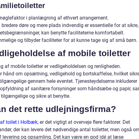
ilietoiletter
 nøglefaktor i planlægning af ethvert arrangement.
bredere døre og mere plads indvendig er essentielle for at sikre,
etsbegrænsninger, kan benytte faciliteterne komfortabelt.
melige og tilbyder faciliteter for at kunne tage sig af små børn.
ligeholdelse af mobile toiletter
 af mobile toiletter er vedligeholdelsen og renligheden.
r hånd om opsætning, vedligehold og bortskaffelse, hvilket sikre
og tilgængelige gennem hele eventet. Tjenesteydelserne inkluderer
nopfyldning af sanitære forsyninger som håndsæbe og papir, s
 tilgængelige og sikre at benytte.
 det rette udlejningsfirma?
 af toilet i Holbæk,
er det vigtigt at overveje flere faktorer. Det
andør, der kan levere det nødvendige antal toiletter, men også o
af levering og opsamling. Det kan være en god idé at læse