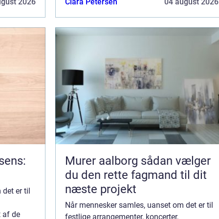
ugust 2026
Clara Petersen
04 august 2026
af toiletter er en essentiel servi...
rsens:
Murer aalborg sådan vælger
du den rette fagmand til dit
næste projekt
et er til
Når mennesker samles, uanset om det er til
t af de
festlige arrangementer, koncerter,