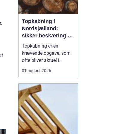
Topkabning i
r.
Nordsjælland:
sikker beskæring af
store træer
Topkabning er en
krævende opgave, som
af
ofte bliver aktuel i
villahaver,
01 august 2026
sommerhusområder og
langs veje i
Nordsjælland. Store
træer kan give skygge,
læ og charme, men de
kan også udvikle sig til
en risiko, hvis de st...