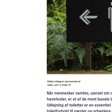
Når mennesker samles, uanset om det
havefester, er et af de mest basale b
Udlejning af toiletter er en essentie
toiletforhold til gæster og arbejdere