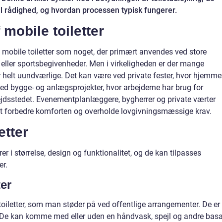
 til rådighed, og hvordan processen typisk fungerer.
mobile toiletter
mobile toiletter som noget, der primært anvendes ved store
ller sportsbegivenheder. Men i virkeligheden er der mange
 er helt uundværlige. Det kan være ved private fester, hvor hjemme
er ved bygge- og anlægsprojekter, hvor arbejderne har brug for
bejdsstedet. Evenementplanlæggere, bygherrer og private værter
for at forbedre komforten og overholde lovgivningsmæssige krav.
etter
rer i størrelse, design og funktionalitet, og de kan tilpasses
er.
ter
oiletter, som man støder på ved offentlige arrangementer. De er
De kan komme med eller uden en håndvask, spejl og andre basa