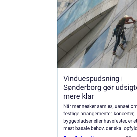
Vinduespudsning i
Sønderborg gør udsigt
mere klar
Når mennesker samles, uanset om d
festlige arrangementer, koncerter,
byggepladser eller havefester, er e
mest basale behov, der skal opfyld
adgangen til sanitære faciliteter. 