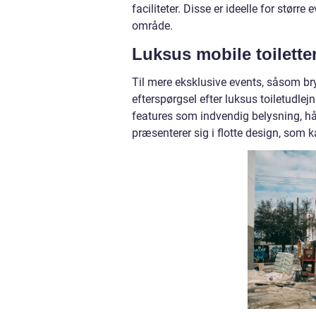
faciliteter. Disse er ideelle for større
område.
Luksus mobile toilette
Til mere eksklusive events, såsom bry
efterspørgsel efter luksus toiletudlej
features som indvendig belysning, h
præsenterer sig i flotte design, som