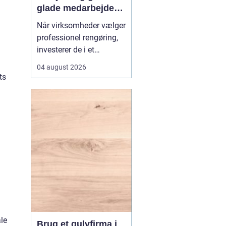
glade medarbejdere
med
Når virksomheder vælger
erhvervsrengøring i
professionel rengøring,
Farvskov
investerer de i et
arbejdsmiljø, hvor
04 august 2026
medarbejdere trives, og
ts
kunder får et godt
førstehåndsindtryk.
Mange lokale
virksomheder vælger
samarbejde med sp...
le
Brug et gulvfirma i