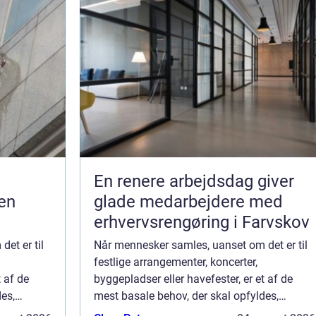
En renere arbejdsdag giver
en
glade medarbejdere med
erhvervsrengøring i Farvskov
et er til
Når mennesker samles, uanset om det er til
festlige arrangementer, koncerter,
t af de
byggepladser eller havefester, er et af de
es,
mest basale behov, der skal opfyldes,
Udlejning
adgangen til sanitære faciliteter. Udlejning