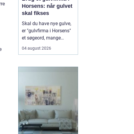
rre
Horsens: når gulvet
skal fikses
Skal du have nye gulve,
er "gulvfirma i Horsens"
et søgeord, mange
bruger, når de står
04 august 2026
e
overfor et nyt gulvprojekt
i hjemmet eller
virksomheden. Når du
søger efter et erfarent
gulvfirma i området,
handler det typi...