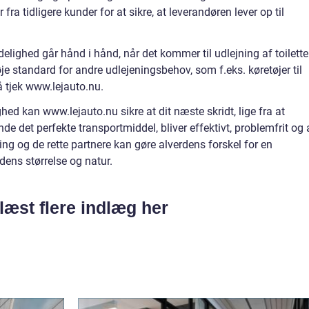
ra tidligere kunder for at sikre, at leverandøren lever op til
delighed går hånd i hånd, når det kommer til udlejning af toilette
e standard for andre udlejeningsbehov, som f.eks. køretøjer til
så tjek www.lejauto.nu.
ghed kan www.lejauto.nu sikre at dit næste skridt, lige fra at
finde det perfekte transportmiddel, bliver effektivt, problemfrit og 
ing og de rette partnere kan gøre alverdens forskel for en
ens størrelse og natur.
læst flere indlæg her