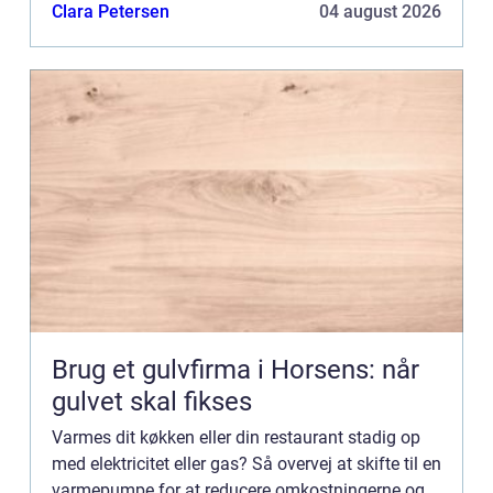
Varmepumper har været på markedet i årtier, men
Clara Petersen
04 august 2026
det er først l...
Brug et gulvfirma i Horsens: når
gulvet skal fikses
Varmes dit køkken eller din restaurant stadig op
med elektricitet eller gas? Så overvej at skifte til en
varmepumpe for at reducere omkostningerne og