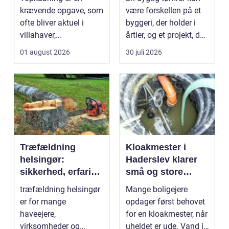
krævende opgave, som
være forskellen på et
ofte bliver aktuel i
byggeri, der holder i
villahaver,
årtier, og et projekt, der
sommerhusområder ...
hurtigt ...
01 august 2026
30 juli 2026
Træfældning
Kloakmester i
helsingør:
Haderslev klarer
sikkerhed, erfaring
små og store
og gode løsninger
akutte opgaver
træfældning helsingør
Mange boligejere
i nordsjælland
er for mange
opdager først behovet
haveejere,
for en kloakmester, når
virksomheder og
uheldet er ude. Vand i