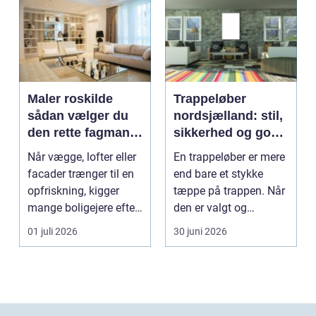
Maler roskilde
Trappeløber
sådan vælger du
nordsjælland: stil,
den rette fagmand
sikkerhed og god
til opgaven
akustik i hjemmet
Når vægge, lofter eller
En trappeløber er mere
facader trænger til en
end bare et stykke
opfriskning, kigger
tæppe på trappen. Når
mange boligejere efter
den er valgt og
en maler R...
monteret rigtigt, gi...
01 juli 2026
30 juni 2026