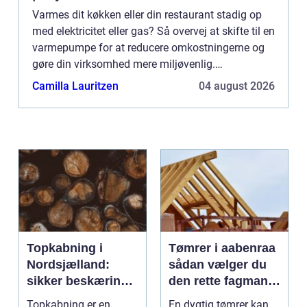
Varmes dit køkken eller din restaurant stadig op
med elektricitet eller gas? Så overvej at skifte til en
varmepumpe for at reducere omkostningerne og
gøre din virksomhed mere miljøvenlig.
Varmepumper har været på markedet i årtier, men
Camilla Lauritzen
04 august 2026
det er først l...
Topkabning i
Tømrer i aabenraa
Nordsjælland:
sådan vælger du
sikker beskæring
den rette fagmand
af store træer
til dit projekt
Topkabning er en
En dygtig tømrer kan