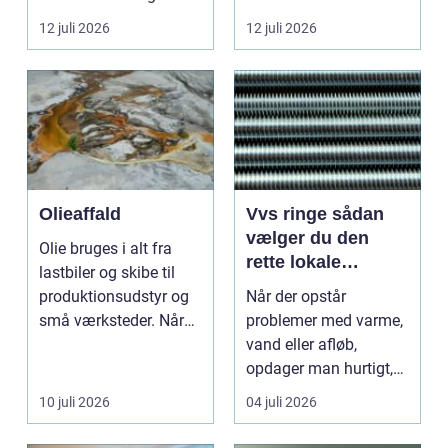
grundejerforeninger et
k...
12 juli 2026
12 juli 2026
nødvendigt skri...
Olieaffald
Vvs ringe sådan
vælger du den
Olie bruges i alt fra
rette lokale
lastbiler og skibe til
installatør
produktionsudstyr og
Når der opstår
små værksteder. Når
problemer med varme,
olien har gjor...
vand eller afløb,
opdager man hurtigt,
hvor afhængig
10 juli 2026
04 juli 2026
hverdagen e...