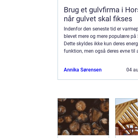
Brug et gulvfirma i Ho
når gulvet skal fikses
Indenfor den seneste tid er varm
blevet mere og mere populære på 
Dette skyldes ikke kun deres energ
funktion, men også deres evne til a
behageligt indeklima. Hvis du er hu
boligej...
Annika Sørensen
04 a