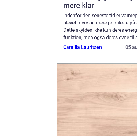
mere klar
Indenfor den seneste tid er varm
blevet mere og mere populære på 
Dette skyldes ikke kun deres energ
funktion, men også deres evne til a
behageligt indeklima. Hvis du er hu
Camilla Lauritzen
05 a
boligej...