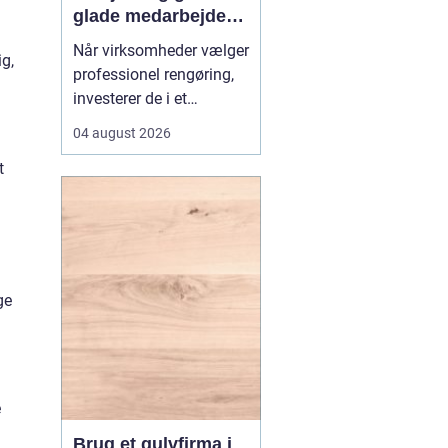
glade medarbejdere
med
Når virksomheder vælger
ig,
erhvervsrengøring i
professionel rengøring,
Farvskov
investerer de i et
arbejdsmiljø, hvor
04 august 2026
medarbejdere trives, og
t
kunder får et godt
førstehåndsindtryk.
Mange lokale
virksomheder vælger
samarbejde med sp...
ge
e
Brug et gulvfirma i