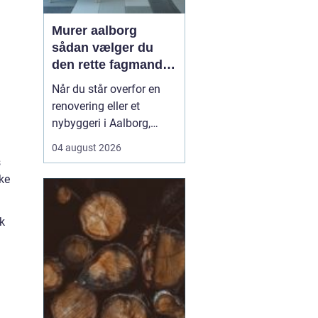
Murer aalborg
sådan vælger du
den rette fagmand
til dit næste projekt
Når du står overfor en
renovering eller et
nybyggeri i Aalborg,
spiller valget af murer en
04 august 2026
stor rolle for både
s
kvalitet, pris og tidsplan.
nke
En dygtig murer kan
forvandle en slidt bolig
k
til et moderne og
holdbart hjem, mens det
modsatte kan give dyre
r...