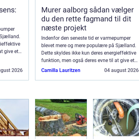
rsens:
Murer aalborg sådan vælger
du den rette fagmand til dit
næste projekt
epumper
Sjælland.
Indenfor den seneste tid er varmepumper
ieffektive
blevet mere og mere populære på Sjælland.
t give et
Dette skyldes ikke kun deres energieffektive
sejer eller
funktion, men også deres evne til at give et
behageligt indeklima. Hvis du er husejer eller
ugust 2026
Camilla Lauritzen
04 august 2026
boligej...