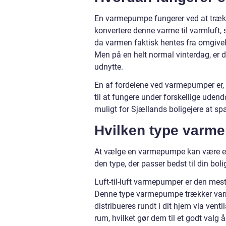
En varmepumpe fungerer ved at trække
konvertere denne varme til varmluft, s
da varmen faktisk hentes fra omgivel
Men på en helt normal vinterdag, er
udnytte.
En af fordelene ved varmepumper er, a
til at fungere under forskellige uden
muligt for Sjællands boligejere at s
Hvilken type varme
At vælge en varmepumpe kan være en u
den type, der passer bedst til din bo
Luft-til-luft varmepumper er den mes
Denne type varmepumpe trækker varme
distribueres rundt i dit hjem via ven
rum, hvilket gør dem til et godt valg å