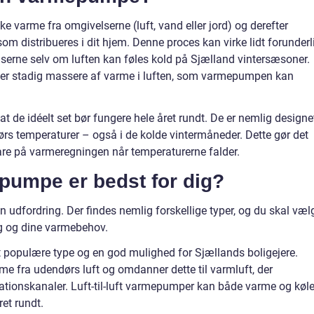
 varme fra omgivelserne (luft, vand eller jord) og derefter
om distribueres i dit hjem. Denne proces kan virke lidt forunderl
serne selv om luften kan føles kold på Sjælland vintersæsoner.
 der stadig massere af varme i luften, som varmepumpen kan
t de idéelt set bør fungere hele året rundt. De er nemlig designe
dørs temperaturer – også i de kolde vintermåneder. Dette gør det
pare på varmeregningen når temperaturerne falder.
pumpe er bedst for dig?
dfordring. Der findes nemlig forskellige typer, og du skal væl
lig og dine varmebehov.
t populære type og en god mulighed for Sjællands boligejere.
 fra udendørs luft og omdanner dette til varmluft, der
tilationskanaler. Luft-til-luft varmepumper kan både varme og køl
ret rundt.