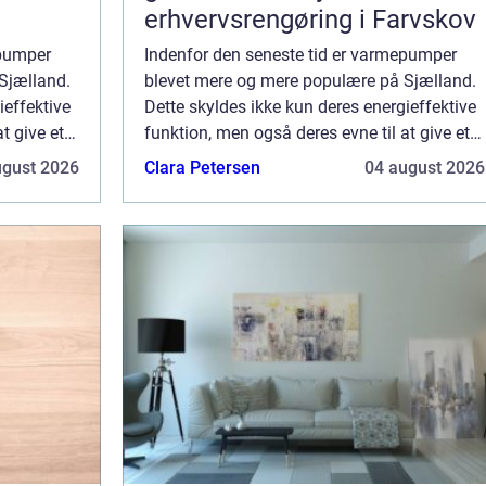
erhvervsrengøring i Farvskov
epumper
Indenfor den seneste tid er varmepumper
Sjælland.
blevet mere og mere populære på Sjælland.
ieffektive
Dette skyldes ikke kun deres energieffektive
t give et
funktion, men også deres evne til at give et
sejer eller
behageligt indeklima. Hvis du er husejer eller
ugust 2026
Clara Petersen
04 august 2026
boligej...