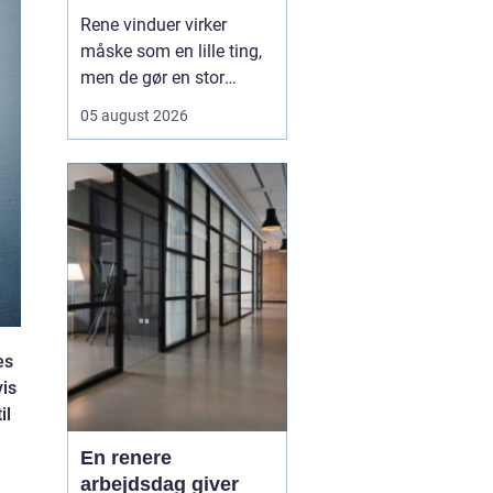
Rene vinduer virker
måske som en lille ting,
men de gør en stor
forskel for både
05 august 2026
arbejdsmiljø og privatliv.
Sollyset slipper lettere
ind, rummene virker
større, og både
medarbejdere, kunder og
gæster f&ari...
es
vis
il
En renere
arbejdsdag giver