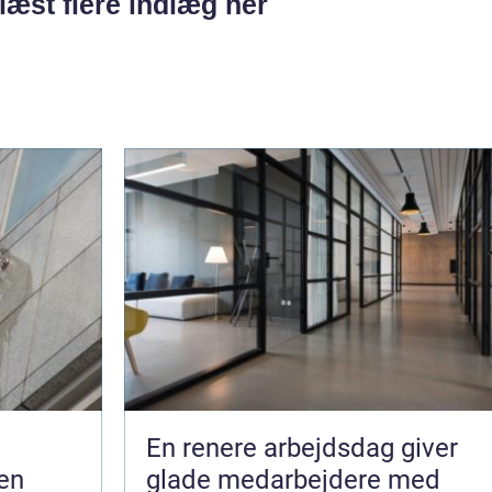
læst flere indlæg her
En renere arbejdsdag giver
en
glade medarbejdere med