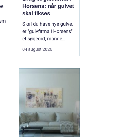
Horsens: når gulvet
pe
skal fikses
tem
Skal du have nye gulve,
er "gulvfirma i Horsens"
et søgeord, mange
bruger, når de står
04 august 2026
overfor et nyt gulvprojekt
i hjemmet eller
virksomheden. Når du
søger efter et erfarent
gulvfirma i området,
handler det typi...