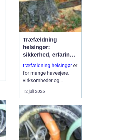
Træfældning
helsingør:
sikkerhed, erfaring
og gode løsninger i
træfældning helsingør
er
nordsjælland
for mange haveejere,
virksomheder og
grundejerforeninger et
12 juli 2026
nødvendigt skridt for at
holde udearealer sunde,
sikre og pæne. Når et
træ bliver for højt, sygt
e...