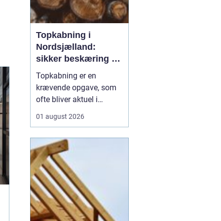
Topkabning i
Nordsjælland:
sikker beskæring af
store træer
Topkabning er en
krævende opgave, som
ofte bliver aktuel i
villahaver,
01 august 2026
sommerhusområder og
langs veje i
Nordsjælland. Store
træer kan give skygge,
læ og charme, men de
kan også udvikle sig til
en risiko, hvis de st...