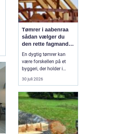
Tømrer i aabenraa
sådan vælger du
den rette fagmand
til dit projekt
En dygtig tømrer kan
være forskellen på et
byggeri, der holder i
årtier, og et projekt, der
30 juli 2026
hurtigt giver problemer.
Når du bor i eller
omkring Aabenraa, har
du mange muligheder,
men hvordan finder du
den rigtige
samarbejdspartner til nyt
tag, vindue...