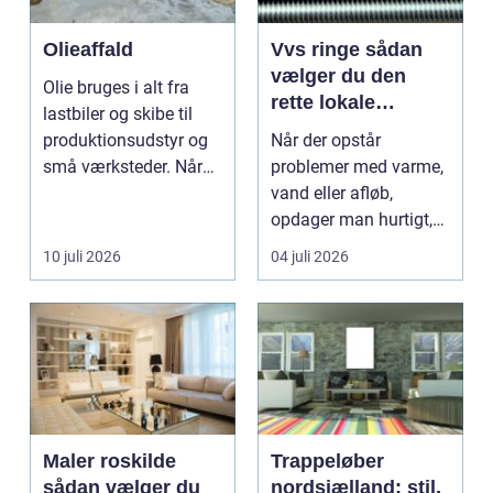
Olieaffald
Vvs ringe sådan
vælger du den
Olie bruges i alt fra
rette lokale
lastbiler og skibe til
installatør
produktionsudstyr og
Når der opstår
små værksteder. Når
problemer med varme,
olien har gjor...
vand eller afløb,
opdager man hurtigt,
hvor afhængig
10 juli 2026
04 juli 2026
hverdagen e...
Maler roskilde
Trappeløber
sådan vælger du
nordsjælland: stil,