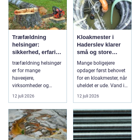
Træfældning
Kloakmester i
helsingør:
Haderslev klarer
sikkerhed, erfaring
små og store
og gode løsninger
akutte opgaver
træfældning helsingør
Mange boligejere
i nordsjælland
er for mange
opdager først behovet
haveejere,
for en kloakmester, når
virksomheder og
uheldet er ude. Vand i
grundejerforeninger et
k...
12 juli 2026
12 juli 2026
nødvendigt skri...