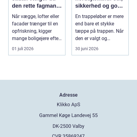
den rette fagmand
sikkerhed og god
til opgaven
akustik i hjemmet
Når vægge, lofter eller
En trappeløber er mere
facader trænger til en
end bare et stykke
opfriskning, kigger
tæppe på trappen. Når
mange boligejere efter
den er valgt og
en maler R...
monteret rigtigt, gi...
01 juli 2026
30 juni 2026
Adresse