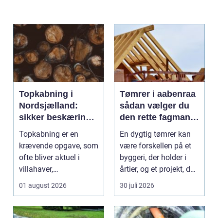
Topkabning i
Tømrer i aabenraa
Nordsjælland:
sådan vælger du
sikker beskæring
den rette fagmand
af store træer
til dit projekt
Topkabning er en
En dygtig tømrer kan
krævende opgave, som
være forskellen på et
ofte bliver aktuel i
byggeri, der holder i
villahaver,
årtier, og et projekt, der
sommerhusområder ...
hurtigt ...
01 august 2026
30 juli 2026