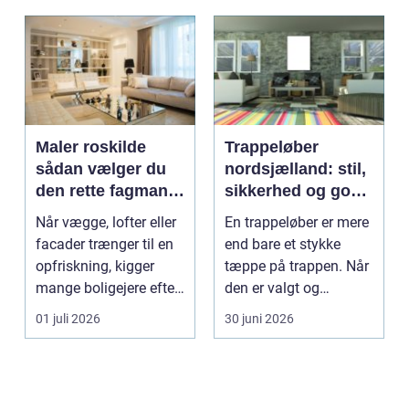
Maler roskilde
Trappeløber
sådan vælger du
nordsjælland: stil,
den rette fagmand
sikkerhed og god
til opgaven
akustik i hjemmet
Når vægge, lofter eller
En trappeløber er mere
facader trænger til en
end bare et stykke
opfriskning, kigger
tæppe på trappen. Når
mange boligejere efter
den er valgt og
en maler R...
monteret rigtigt, gi...
01 juli 2026
30 juni 2026