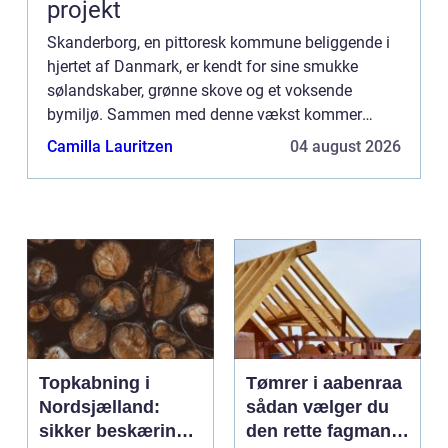
projekt
Skanderborg, en pittoresk kommune beliggende i
hjertet af Danmark, er kendt for sine smukke
sølandskaber, grønne skove og et voksende
bymiljø. Sammen med denne vækst kommer
behovet for kvalificerede VVS-installatører, der kan
Camilla Lauritzen
04 august 2026
sikre de mange hjem og v...
Topkabning i
Tømrer i aabenraa
Nordsjælland:
sådan vælger du
sikker beskæring
den rette fagmand