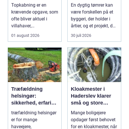
af store træer
til dit projekt
Topkabning er en
En dygtig tømrer kan
krævende opgave, som
være forskellen på et
ofte bliver aktuel i
byggeri, der holder i
villahaver,
årtier, og et projekt, der
sommerhusområder ...
hurtigt ...
01 august 2026
30 juli 2026
Træfældning
Kloakmester i
helsingør:
Haderslev klarer
sikkerhed, erfaring
små og store
og gode løsninger
akutte opgaver
træfældning helsingør
Mange boligejere
i nordsjælland
er for mange
opdager først behovet
haveejere,
for en kloakmester, når