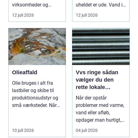
virksomheder og
uheldet er ude. Vand i
grundejerforeninger et
k...
12 juli 2026
12 juli 2026
nødvendigt skri...
Olieaffald
Vvs ringe sådan
vælger du den
Olie bruges i alt fra
rette lokale
lastbiler og skibe til
installatør
produktionsudstyr og
Når der opstår
små værksteder. Når
problemer med varme,
olien har gjor...
vand eller afløb,
opdager man hurtigt,
hvor afhængig
10 juli 2026
04 juli 2026
hverdagen e...