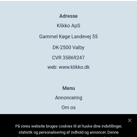
Adresse
web:
www.klikko.dk
Menu
Annoncering
Om os
Cookies
På vores website bruges cookies til at huske dine indstillinger,
Kontakt os
statistik og personalisering af indhold og annoncer. Denne
Sitemap