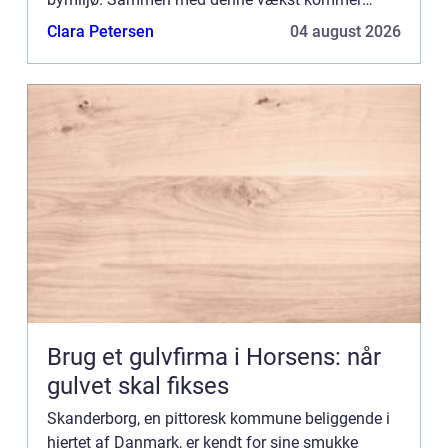
behovet for kvalificerede VVS-installatører, der kan
Clara Petersen
04 august 2026
sikre de mange hjem og v...
Brug et gulvfirma i Horsens: når
gulvet skal fikses
Skanderborg, en pittoresk kommune beliggende i
hjertet af Danmark, er kendt for sine smukke