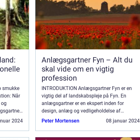
land:
Anlægsgartner Fyn – Alt du
onelle
skal vide om en vigtig
profession
b smukke
INTRODUKTION Anlægsgartner Fyn er en
ktion: Når
vigtig del af landskabspleje på Fyn. En
 og
anlægsgartner er en ekspert inden for
ægsgartner
design, anlæg og vedligeholdelse af
udendørsarealer. Deres ekspertise spænder
anuar 2024
Peter Mortensen
08 januar 2024
 for have-
over en bred vifte af haverelaterede opgaver,
lige fra an...