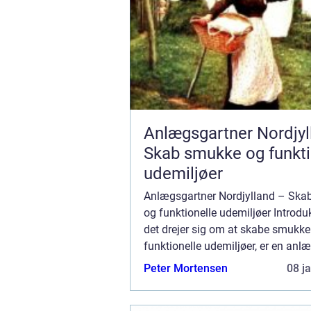
Anlægsgartner Nordjyl
Skab smukke og funkti
udemiljøer
Anlægsgartner Nordjylland – Ska
og funktionelle udemiljøer Introdu
det drejer sig om at skabe smukke
funktionelle udemiljøer, er en anl
Nordjylland dit bedste valg. En
Peter Mortensen
08 j
anlægsgartner er en ekspert inden
o...