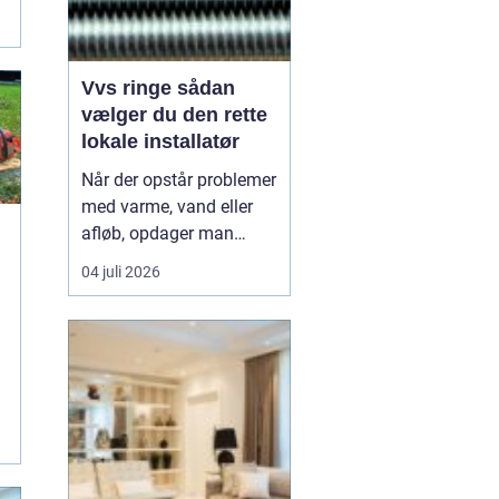
Vvs ringe sådan
vælger du den rette
lokale installatør
Når der opstår problemer
med varme, vand eller
afløb, opdager man
hurtigt, hvor afhængig
04 juli 2026
hverdagen er af
e
velfungerende
installationer. En
dryppende vandhane, et
defekt toilet eller kolde
radiatorer kan virke som
r
småting, men de kan
.
hurtigt udvikle si...