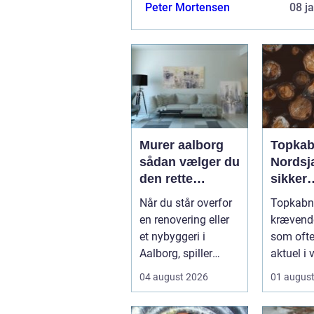
partner. Med deres ekspertise og e
Peter Mortensen
08 j
kan de hjælpe med at skabe den id
udendørs ...
Murer aalborg
Topkab
sådan vælger du
Nordsj
den rette
sikker
fagmand til dit
beskær
Når du står overfor
Topkabni
næste projekt
store t
en renovering eller
krævend
et nybyggeri i
som ofte
Aalborg, spiller
aktuel i 
valget af murer en
sommer
04 august 2026
01 augus
stor roll...
...