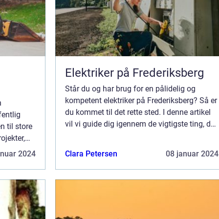
Elektriker på Frederiksberg
Står du og har brug for en pålidelig og
kompetent elektriker på Frederiksberg? Så er
n
du kommet til det rette sted. I denne artikel
fentlig
vil vi guide dig igennem de vigtigste ting, du
n til store
skal være opmærksom på, n&arin...
ojekter,
red ...
anuar 2024
Clara Petersen
08 januar 2024