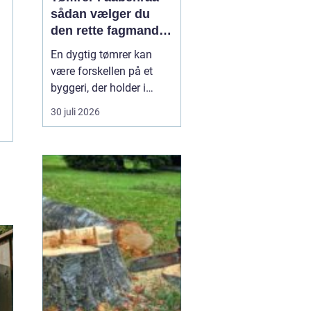
sådan vælger du
den rette fagmand
til dit projekt
En dygtig tømrer kan
være forskellen på et
byggeri, der holder i
årtier, og et projekt, der
30 juli 2026
hurtigt giver problemer.
Når du bor i eller
omkring Aabenraa, har
du mange muligheder,
men hvordan finder du
den rigtige
samarbejdspartner til nyt
tag, vindue...