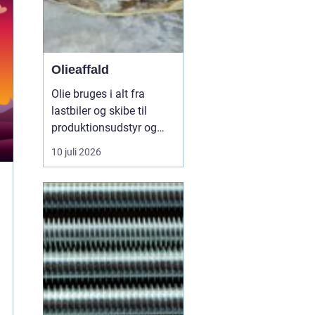
Olieaffald
Olie bruges i alt fra
lastbiler og skibe til
produktionsudstyr og
små værksteder. Når
10 juli 2026
olien har gjort sit
arbejde, ender den som
Olieaffald
, og så opstår
det vigtige spørgsmål:
Hv...