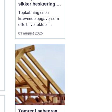
sikker beskæring af
store træer
Topkabning er en
krævende opgave, som
ofte bliver aktuel i
villahaver,
01 august 2026
sommerhusområder og
langs veje i
Nordsjælland. Store
træer kan give skygge,
læ og charme, men de
kan også udvikle sig til
en risiko, hvis de st...
Tømrer i aabenraa