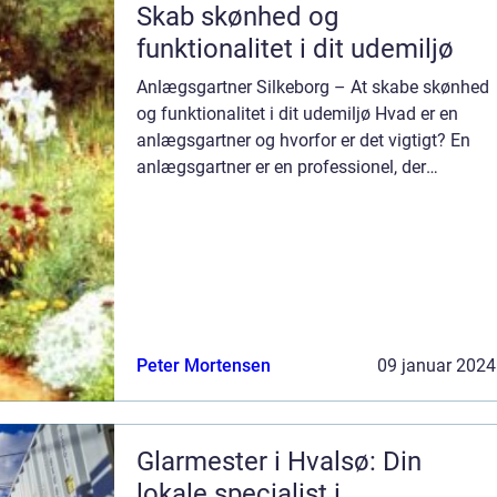
Skab skønhed og
funktionalitet i dit udemiljø
Anlægsgartner Silkeborg – At skabe skønhed
og funktionalitet i dit udemiljø Hvad er en
anlægsgartner og hvorfor er det vigtigt? En
anlægsgartner er en professionel, der
specialiserer sig i at designe, anlægge og
vedligeholde udemiljøer såsom ha...
Peter Mortensen
09 januar 2024
Glarmester i Hvalsø: Din
lokale specialist i