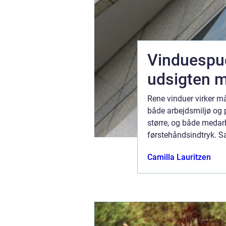
år
Vinduespud
udsigten m
ange bruger,
Rene vinduer virker må
eden. Når
både arbejdsmiljø og pr
pisk om mere
større, og både medarb
r holder i
førstehåndsindtryk. S
august 2026
Camilla Lauritzen