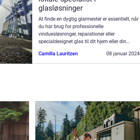
glasløsninger
At finde en dygtig glarmester er essentielt, når
du har brug for professionelle
vinduesløsninger, reparationer eller
specialdesignet glas til dit hjem eller din
virksomhed. I Hvalsø og omegn er der
Camilla Lauritzen
08 januar 2024
heldigvis hjælp at hente f...