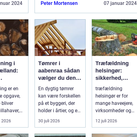
rfaring
Denne guide vil udforske, hvad det
anuar 2024
Peter Mortensen
07 januar 2024
eelle
indebærer at være anlægsgartner i det
smukke område No...
ning i
Tømrer i
Træfældning
ælland:
aabenraa sådan
helsingør:
vælger du den
sikkerhed,
ing af
rette fagmand til
erfaring og god
ng er en
En dygtig tømrer
træfældning
ræer
dit projekt
løsninger i
e opgave,
kan være forskellen
helsingør er for
nordsjælland
 bliver
på et byggeri, der
mange haveejere,
villahaver,
holder i årtier, og et
virksomheder og
husområder
projekt, der hurtigt ...
grundejerforeninge
t 2026
30 juli 2026
12 juli 2026
et nødvendigt skri..