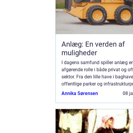
Anlæg: En verden af
muligheder
I dagens samfund spiller anlæg e
afgørende rolle i både privat og of
sektor. Fra den lille have i baghave
offentlige parker og infrastrukturpr
dækker begrebet “anlæg” over en b
Annika Sørensen
08 j