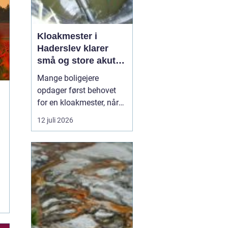
Kloakmester i
Haderslev klarer
små og store akutte
opgaver
Mange boligejere
opdager først behovet
for en kloakmester, når
uheldet er ude. Vand i
12 juli 2026
kælderen, lugtgener fra
afløb eller tegn på rotter i
kloakken er nogle af de
typiske signaler. En
autoriseret kloakmester
kan hj&ael...