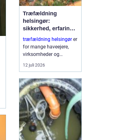
Træfældning
helsingør:
sikkerhed, erfaring
og gode løsninger i
træfældning helsingør
er
nordsjælland
for mange haveejere,
virksomheder og
grundejerforeninger et
12 juli 2026
nødvendigt skridt for at
holde udearealer sunde,
sikre og pæne. Når et
træ bliver for højt, sygt
e...