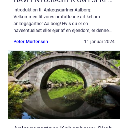
HAVEENTUSIASTER OG EJERE
AF EJENDOMME
Introduktion til Anlægsgartner Aalborg:
Velkommen til vores omfattende artikel om
anlægsgartner Aalborg! Hvis du er en
haveentusiast eller ejer af en ejendom, er denne
artikel perfekt til dig. Vi vil uddybe, hvad
Peter Mortensen
11 januar 2024
anlægsgartner Aalborg handler om, og ...