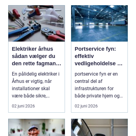
Elektriker århus
Portservice fyn:
sådan vælger du
effektiv
den rette fagmand
vedligeholdelse og
til opgaven
reparation
En pålidelig elektriker i
portservice fyn er en
Århus er vigtig, når
central del af
installationer skal
infrastrukturen for
være både sikre,
både private hjem og
lovlige og fremt...
virksomheder. Det
02 juni 2026
02 juni 2026
hand...