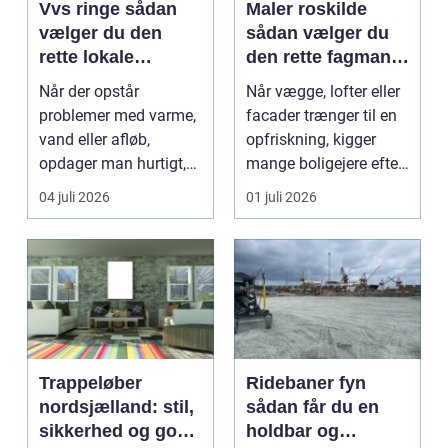
Vvs ringe sådan
Maler roskilde
vælger du den
sådan vælger du
rette lokale
den rette fagmand
installatør
til opgaven
Når der opstår
Når vægge, lofter eller
problemer med varme,
facader trænger til en
vand eller afløb,
opfriskning, kigger
opdager man hurtigt,
mange boligejere efter
hvor afhængig
en maler R...
04 juli 2026
01 juli 2026
hverdagen e...
Trappeløber
Ridebaner fyn
nordsjælland: stil,
sådan får du en
sikkerhed og god
holdbar og