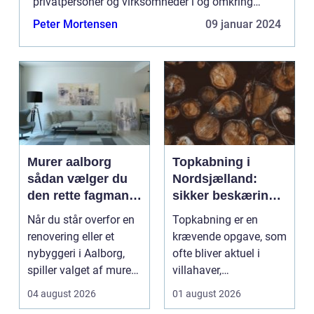
privatpersoner og virksomheder i og omkring
Roskilde. I denne omfattende artikel vil vi uddyb...
Peter Mortensen
09 januar 2024
Murer aalborg
Topkabning i
sådan vælger du
Nordsjælland:
den rette fagmand
sikker beskæring
til dit næste
af store træer
Når du står overfor en
Topkabning er en
projekt
renovering eller et
krævende opgave, som
nybyggeri i Aalborg,
ofte bliver aktuel i
spiller valget af murer
villahaver,
en stor roll...
sommerhusområder ...
04 august 2026
01 august 2026