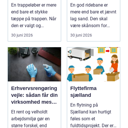
akustik i hjemmet
velfungerende
En trappeløber er mere
En god ridebane er
ridebane
end bare et stykke
mere end bare et jævnt
tæppe på trappen. Når
lag sand. Den skal
den er valgt og
være skånsom for
monteret rigtigt, gi...
heste, fungere året ru...
30 juni 2026
30 juni 2026
Erhvervsrengøring
Flyttefirma
vejle: sådan får din
sjælland
virksomhed mest
En flytning på
ud af
Et rent og velholdt
Sjælland kan hurtigt
rengøringsbudgett
arbejdsmiljø gør en
føles som et
et
større forskel, end
fuldtidsprojekt. Der er