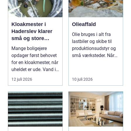
Kloakmester i
Olieaffald
Haderslev klarer
Olie bruges i alt fra
små og store
lastbiler og skibe til
akutte opgaver
Mange boligejere
produktionsudstyr og
opdager først behovet
små værksteder. Når
for en kloakmester, når
olien har gjor...
uheldet er ude. Vand i
k...
12 juli 2026
10 juli 2026