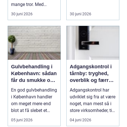
mange tror. Med
nøgler, kontrakter,
professionel
adresse...
30 juni 2026
30 juni 2026
erhvervsren...
Gulvbehandling i
Adgangskontrol i
København: sådan
tårnby: tryghed,
får du smukke og
overblik og færre
holdbare trægulve
nøgler
En god gulvbehandling
Adgangskontrol har
i København handler
udviklet sig fra at være
om meget mere end
noget, man mest så i
blot at få slebet et
store virksomheder, til i
tr&ael...
dag at væ...
05 juni 2026
04 juni 2026