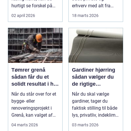
hurtigt se forskel på
erhverv med alt fra
gør-det-sel...
små reparationer til
02 april 2026
18 marts 2026
større...
Tømrer grenå
Gardiner hjørring
sådan får du et
sådan vælger du
solidt resultat i høj
de rigtige
kvalitet
løsninger til dit
Når du står over for et
Når du skal vælge
hjem
bygge- eller
gardiner, tager du
renoveringsprojekt i
faktisk stilling til både
Grenå, kan valget af
lys, privatliv, indeklima
tømrer få stor betydn...
og stil på ...
04 marts 2026
03 marts 2026