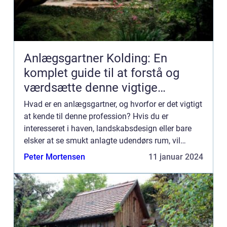
Anlægsgartner Kolding: En
komplet guide til at forstå og
værdsætte denne vigtige
branche
Hvad er en anlægsgartner, og hvorfor er det vigtigt
at kende til denne profession? Hvis du er
interesseret i haven, landskabsdesign eller bare
elsker at se smukt anlagte udendørs rum, vil
denne artikel give dig en dybdegående forståelse
Peter Mortensen
11 januar 2024
af “anl...