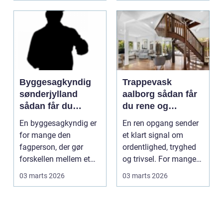
Byggesagkyndig
Trappevask
sønderjylland
aalborg sådan får
sådan får du
du rene og
tryghed i dit
indbydende
En byggesagkyndig er
En ren opgang sender
byggeri
opgange
for mange den
et klart signal om
fagperson, der gør
ordentlighed, tryghed
forskellen mellem et
og trivsel. For mange
trygt boligkøb og dyre,
beboere og besøg...
03 marts 2026
03 marts 2026
u...