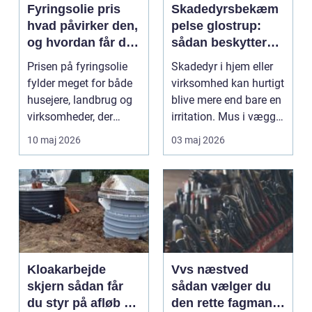
Fyringsolie pris
Skadedyrsbekæm
hvad påvirker den,
pelse glostrup:
og hvordan får du
sådan beskytter
mest for pengene?
du hjem og
Prisen på fyringsolie
Skadedyr i hjem eller
virksomhed
fylder meget for både
virksomhed kan hurtigt
husejere, landbrug og
blive mere end bare en
virksomheder, der
irritation. Mus i vægge,
opvarmer med oli...
myrer i...
10 maj 2026
03 maj 2026
Kloakarbejde
Vvs næstved
skjern sådan får
sådan vælger du
du styr på afløb og
den rette fagmand