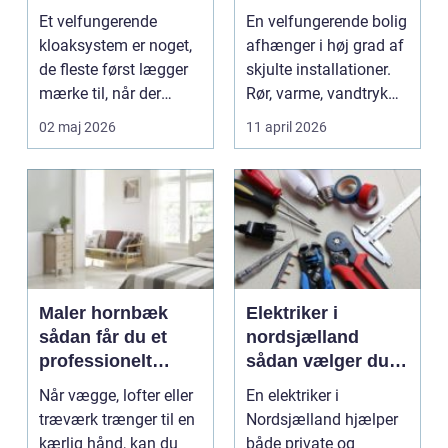
kloak
til vand, varme og
Et velfungerende
En velfungerende bolig
energi
kloaksystem er noget,
afhænger i høj grad af
de fleste først lægger
skjulte installationer.
mærke til, når der
Rør, varme, vandtryk
opstår problemer. L...
og afløb ...
02 maj 2026
11 april 2026
Maler hornbæk
Elektriker i
sådan får du et
nordsjælland
professionelt
sådan vælger du
resultat hver gang
den rette fagmand
Når vægge, lofter eller
En elektriker i
træværk trænger til en
Nordsjælland hjælper
kærlig hånd, kan du
både private og