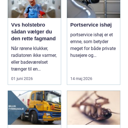
Vvs holstebro
Portservice ishøj
sådan vælger du
portservice ishøj er et
den rette fagmand
emne, som betyder
Når rørene klukker,
meget for både private
radiatoren ikke varmer,
husejere og
eller badeværelset
virksomheder i
trænger til en
området,...
gennemgribende
01 juni 2026
14 maj 2026
renover...