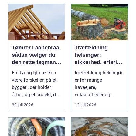
Tømrer i aabenraa
Træfældning
sådan vælger du
helsingør:
den rette fagmand
sikkerhed, erfaring
til dit projekt
og gode løsninger
En dygtig tømrer kan
træfældning helsingør
i nordsjælland
være forskellen på et
er for mange
byggeri, der holder i
haveejere,
årtier, og et projekt, der
virksomheder og
hurtigt ...
grundejerforeninger et
30 juli 2026
12 juli 2026
nødvendigt skri...