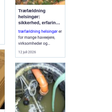
Træfældning
helsingør:
sikkerhed, erfaring
og gode løsninger i
træfældning helsingør
er
nordsjælland
for mange haveejere,
virksomheder og
grundejerforeninger et
12 juli 2026
nødvendigt skridt for at
holde udearealer sunde,
sikre og pæne. Når et
træ bliver for højt, sygt
e...