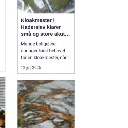
Kloakmester i
Haderslev klarer
små og store akutte
opgaver
Mange boligejere
opdager først behovet
for en kloakmester, når
uheldet er ude. Vand i
12 juli 2026
kælderen, lugtgener fra
afløb eller tegn på rotter i
kloakken er nogle af de
typiske signaler. En
autoriseret kloakmester
kan hj&ael...