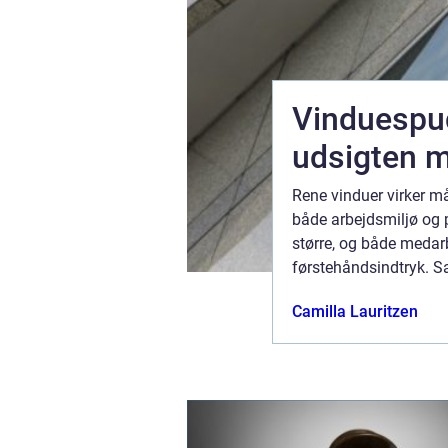
år
Vinduespud
udsigten m
ange bruger,
Rene vinduer virker må
eden. Når
både arbejdsmiljø og pr
pisk om mere
større, og både medarb
r holder i
førstehåndsindtryk. S
august 2026
Camilla Lauritzen