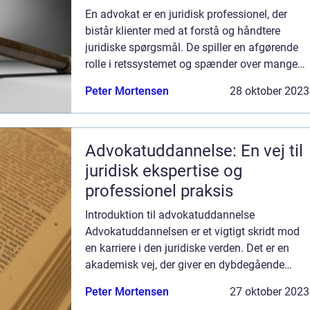
En advokat er en juridisk professionel, der
bistår klienter med at forstå og håndtere
juridiske spørgsmål. De spiller en afgørende
rolle i retssystemet og spænder over mange
forskellige områder, herunder strafferet,
Peter Mortensen
28 oktober 2023
civilret, erhvervsret og mere. Der...
Advokatuddannelse: En vej til
juridisk ekspertise og
professionel praksis
Introduktion til advokatuddannelse
Advokatuddannelsen er et vigtigt skridt mod
en karriere i den juridiske verden. Det er en
akademisk vej, der giver en dybdegående
indsigt i juridiske principper, metoder og
Peter Mortensen
27 oktober 2023
praksis. Uddannelsen er afgørende for dem,...