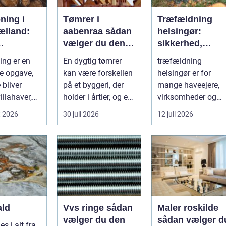
ning i
Tømrer i
Træfældning
ælland:
aabenraa sådan
helsingør:
vælger du den
sikkerhed,
ing af
rette fagmand til
erfaring og god
ng er en
En dygtig tømrer
træfældning
ræer
dit projekt
løsninger i
e opgave,
kan være forskellen
helsingør er for
nordsjælland
 bliver
på et byggeri, der
mange haveejere,
villahaver,
holder i årtier, og et
virksomheder og
husområder
projekt, der hurtigt ...
grundejerforeninge
t 2026
30 juli 2026
12 juli 2026
et nødvendigt skri..
ald
Vvs ringe sådan
Maler roskilde
vælger du den
sådan vælger d
es i alt fra