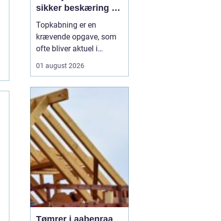
sikker beskæring af
store træer
Topkabning er en
krævende opgave, som
ofte bliver aktuel i
villahaver,
01 august 2026
sommerhusområder og
langs veje i
Nordsjælland. Store
træer kan give skygge,
læ og charme, men de
kan også udvikle sig til
en risiko, hvis de st...
Tømrer i aabenraa