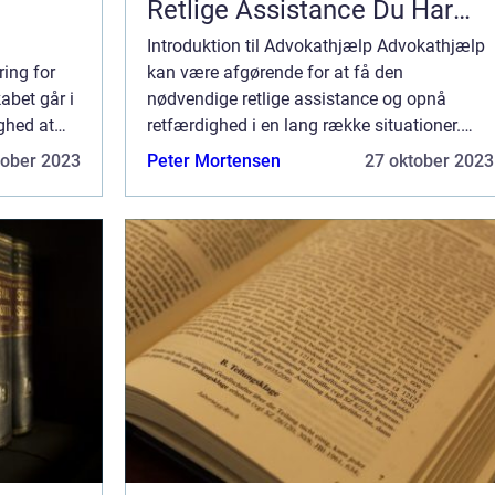
Retlige Assistance Du Har
Brug For
Introduktion til Advokathjælp Advokathjælp
ring for
kan være afgørende for at få den
abet går i
nødvendige retlige assistance og opnå
ghed at
retfærdighed i en lang række situationer.
at for at
Uanset om du står over for juridiske
tober 2023
Peter Mortensen
27 oktober 2023
en
udfordringer som enkeltperson eller som en
virksomhed, sp...