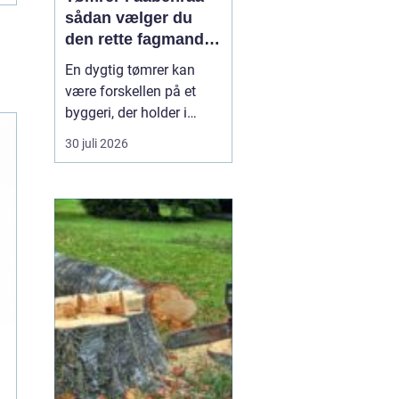
sådan vælger du
den rette fagmand
til dit projekt
En dygtig tømrer kan
være forskellen på et
byggeri, der holder i
årtier, og et projekt, der
30 juli 2026
hurtigt giver problemer.
Når du bor i eller
omkring Aabenraa, har
du mange muligheder,
men hvordan finder du
den rigtige
samarbejdspartner til nyt
tag, vindue...