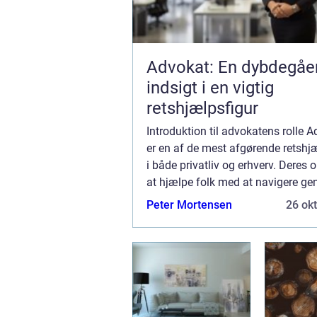
Advokat: En dybdegå
indsigt i en vigtig
retshjælpsfigur
Introduktion til advokatens rolle 
er en af de mest afgørende retshj
i både privatliv og erhverv. Deres 
at hjælpe folk med at navigere g
komplekse retssystem, beskytte d
Peter Mortensen
26 ok
rettigheder og levere professionel j