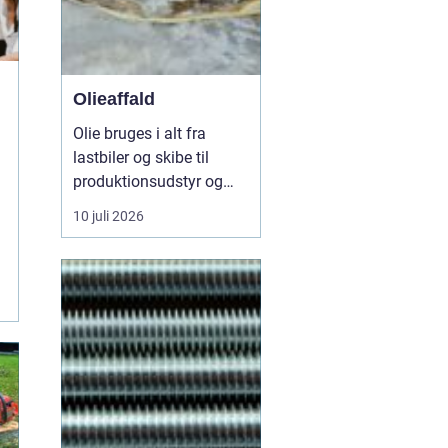
Olieaffald
Olie bruges i alt fra
lastbiler og skibe til
produktionsudstyr og
små værksteder. Når
10 juli 2026
olien har gjort sit
arbejde, ender den som
Olieaffald
, og så opstår
det vigtige spørgsmål:
Hv...