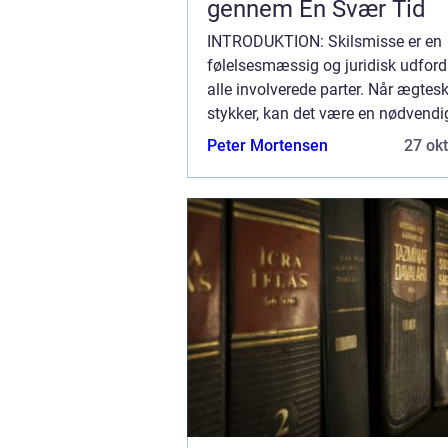
gennem En Svær Tid
INTRODUKTION: Skilsmisse er en
følelsesmæssig og juridisk udford
alle involverede parter. Når ægtesk
stykker, kan det være en nødvendi
søge hjælp fra en skilsmisse advok
Peter Mortensen
27 ok
beskytte dine rettigheder og sikre 
retfærdi...