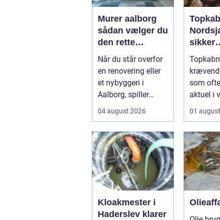
Murer aalborg
Topkab
sådan vælger du
Nordsj
den rette
sikker
fagmand til dit
beskær
Når du står overfor
Topkabni
næste projekt
store t
en renovering eller
krævend
et nybyggeri i
som ofte
Aalborg, spiller
aktuel i 
valget af murer en
sommer
04 august 2026
01 augus
stor roll...
...
Kloakmester i
Olieaff
Haderslev klarer
Olie brug