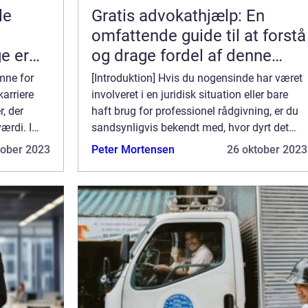
le
Gratis advokathjælp: En
omfattende guide til at forstå
e er
og drage fordel af denne
på
tjeneste
emne for
[Introduktion] Hvis du nogensinde har været
karriere
involveret i en juridisk situation eller bare
r, der
haft brug for professionel rådgivning, er du
isk
ærdi. I
sandsynligvis bekendt med, hvor dyrt det
alysere
kan være at hyre en advokat. Men vidste du,
tober 2023
Peter Mortensen
26 oktober 2023
at der findes muligheder for a...