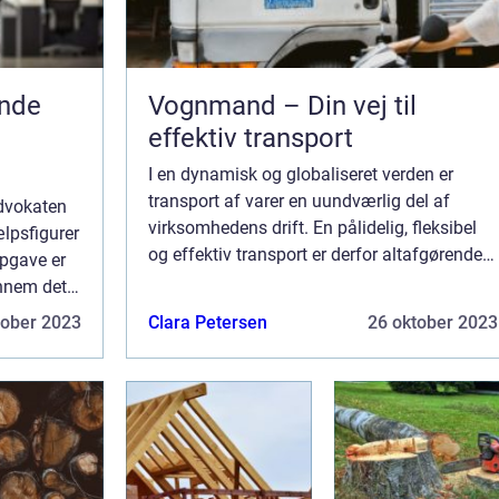
ende
Vognmand – Din vej til
effektiv transport
I en dynamisk og globaliseret verden er
transport af varer en uundværlig del af
Advokaten
virksomhedens drift. En pålidelig, fleksibel
ælpsfigurer
og effektiv transport er derfor altafgørende
opgave er
for en virksomheds effektivitet og
ennem det
konkurrenceevne. Med en pr...
eres
tober 2023
Clara Petersen
26 oktober 2023
u...