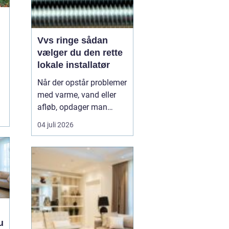
Vvs ringe sådan
vælger du den rette
e
lokale installatør
Når der opstår problemer
med varme, vand eller
afløb, opdager man
r
hurtigt, hvor afhængig
.
04 juli 2026
hverdagen er af
velfungerende
installationer. En
dryppende vandhane, et
defekt toilet eller kolde
radiatorer kan virke som
småting, men de kan
hurtigt udvikle si...
u