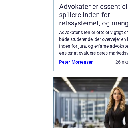
Advokater er essentiel
spillere inden for
retssystemet, og mang
tiltrukket af branchen 
Advokatens løn er ofte et vigtigt 
grund af dens ry og
både studerende, der overvejer en 
inden for jura, og erfarne advokate
potentiale for økonom
ønsker at evaluere deres markedsv
belønning
denne artikel vil vi udforske og an
Peter Mortensen
26 ok
“advokat løn” i dybden og ...