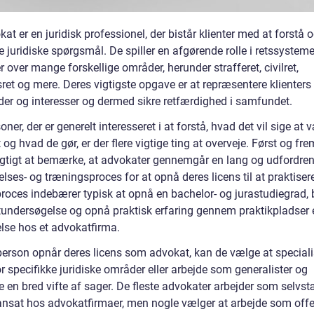
at er en juridisk professionel, der bistår klienter med at forstå 
 juridiske spørgsmål. De spiller en afgørende rolle i retssystem
over mange forskellige områder, herunder strafferet, civilret,
ret og mere. Deres vigtigste opgave er at repræsentere klienters
eder og interesser og dermed sikre retfærdighed i samfundet.
oner, der er generelt interesseret i at forstå, hvad det vil sige at 
og hvad de gør, er der flere vigtige ting at overveje. Først og f
vigtigt at bemærke, at advokater gennemgår en lang og udfordre
ses- og træningsproces for at opnå deres licens til at praktisere
roces indebærer typisk at opnå en bachelor- og jurastudiegrad, 
undersøgelse og opnå praktisk erfaring gennem praktikpladser e
lse hos et advokatfirma.
person opnår deres licens som advokat, kan de vælge at speciali
r specifikke juridiske områder eller arbejde som generalister og
e en bred vifte af sager. De fleste advokater arbejder som selvs
r ansat hos advokatfirmaer, men nogle vælger at arbejde som offe