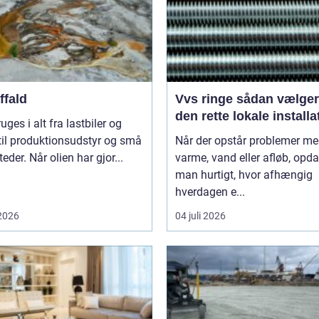
ffald
Vvs ringe sådan vælger du
den rette lokale installa
ruges i alt fra lastbiler og
til produktionsudstyr og små
Når der opstår problemer m
eder. Når olien har gjor...
varme, vand eller afløb, opd
man hurtigt, hvor afhængig
hverdagen e...
 2026
04 juli 2026