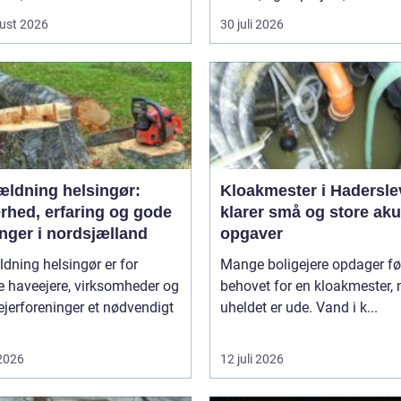
ust 2026
30 juli 2026
ældning helsingør:
Kloakmester i Hadersle
rhed, erfaring og gode
klarer små og store aku
nger i nordsjælland
opgaver
dning helsingør er for
Mange boligejere opdager fø
 haveejere, virksomheder og
behovet for en kloakmester, 
jerforeninger et nødvendigt
uheldet er ude. Vand i k...
 2026
12 juli 2026