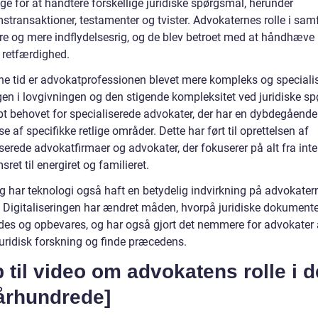
ge for at håndtere forskellige juridiske spørgsmål, herunder
stransaktioner, testamenter og tvister. Advokaternes rolle i sa
re og mere indflydelsesrig, og de blev betroet med at håndhæve
 retfærdighed.
ne tid er advokatprofessionen blevet mere kompleks og specialis
gen i lovgivningen og den stigende kompleksitet ved juridiske s
bt behovet for specialiserede advokater, der har en dybdegående
se af specifikke retlige områder. Dette har ført til oprettelsen af
serede advokatfirmaer og advokater, der fokuserer på alt fra inte
ret til energiret og familieret.
g har teknologi også haft en betydelig indvirkning på advokater
. Digitaliseringen har ændret måden, hvorpå juridiske dokumente
des og opbevares, og har også gjort det nemmere for advokater 
juridisk forskning og finde præcedens.
p til video om advokatens rolle i d
 århundrede]