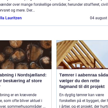
ænder over mange forskellige områder, herunder strafferet, civilr
rvsret og mere. Der...
lla Lauritzen
04 august
abning i Nordsjælland:
Tømrer i aabenraa sådan
r beskæring af store
vælger du den rette
r
fagmand til dit projekt
bning er en krævende
En dygtig tømrer kan være
, som ofte bliver aktuel i
forskellen på et byggeri, der 
aver, sommerhusområder ...
i årtier, og et projekt, der hurti