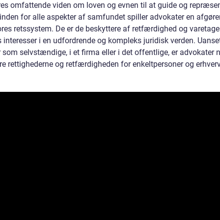
es omfattende viden om loven og evnen til at guide og repræse
 inden for alle aspekter af samfundet spiller advokater en afgør
vores retssystem. De er de beskyttere af retfærdighed og varetage
rs interesser i en udfordrende og kompleks juridisk verden. Uans
 som selvstændige, i et firma eller i det offentlige, er advokater 
ikre rettighederne og retfærdigheden for enkeltpersoner og erhverv