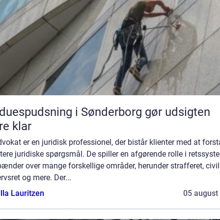
duespudsning i Sønderborg gør udsigten
e klar
vokat er en juridisk professionel, der bistår klienter med at fors
ere juridiske spørgsmål. De spiller en afgørende rolle i retssyst
ænder over mange forskellige områder, herunder strafferet, civilr
rvsret og mere. Der...
lla Lauritzen
05 august