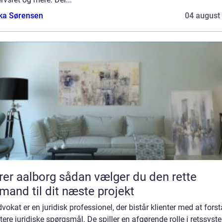
ka Sørensen
04 august
borg sådan vælger du den rette
mand til dit næste projekt
vokat er en juridisk professionel, der bistår klienter med at fors
ere juridiske spørgsmål. De spiller en afgørende rolle i retssyst