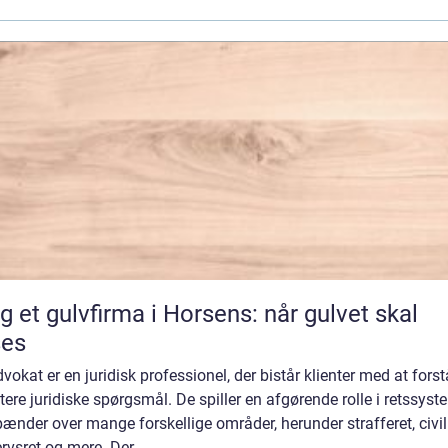
g et gulvfirma i Horsens: når gulvet skal
ses
vokat er en juridisk professionel, der bistår klienter med at fors
ere juridiske spørgsmål. De spiller en afgørende rolle i retssyst
ænder over mange forskellige områder, herunder strafferet, civilr
rvsret og mere. Der...